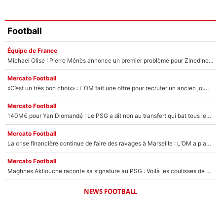
Football
Équipe de France
Michael Olise : Pierre Ménès annonce un premier problème pour Zinedine Zidane en équipe de France
Mercato Football
«C’est un très bon choix» : L'OM fait une offre pour recruter un ancien joueur du PSG... et c'est validé dans l'After Foot !
Mercato Football
140M€ pour Yan Diomandé : Le PSG a dit non au transfert qui bat tous les records sur le mercato
Mercato Football
La crise financière continue de faire des ravages à Marseille : L’OM a placé 12 joueurs sur le marché des transferts… et ça pourrait lui rapporter près de 100M€ !
Mercato Football
Maghnes Akliouche raconte sa signature au PSG : Voilà les coulisses de son transfert de rêve à 50M€
NEWS FOOTBALL