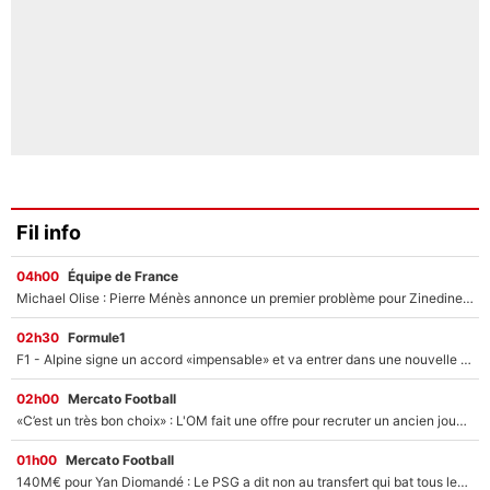
Fil info
04h00
Équipe de France
Michael Olise : Pierre Ménès annonce un premier problème pour Zinedine Zidane en équipe de France
02h30
Formule1
F1 - Alpine signe un accord «impensable» et va entrer dans une nouvelle dimension : Grande nouvelle pour Pierre Gasly !
02h00
Mercato Football
«C’est un très bon choix» : L'OM fait une offre pour recruter un ancien joueur du PSG... et c'est validé dans l'After Foot !
01h00
Mercato Football
140M€ pour Yan Diomandé : Le PSG a dit non au transfert qui bat tous les records sur le mercato