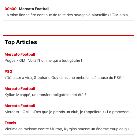
00h00
Mercato Football
La crise financière continue de faire des ravages à Marseille : L’OM a placé 12 joueurs sur le marché des transferts… et ça pourrait lui rapporter près de 100M€ !
Top Articles
Mercato Football
Pogba - OM : Voilà l'homme qui a tout gâché !
PSG
«Détester à vie», Stéphane Guy dans une embrouille à cause du PSG !
Mercato Football
Kylian Mbappé, un transfert obligatoire cet été ?
Mercato Football
Mercato - OM - «Dès que je prends un club, je t’appellerai» : La promesse de Marcelino au moment de claquer la porte
Tennis
Victime de racisme contre Murray, Kyrgios pousse un énorme coup de gueule !