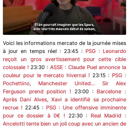
Voici les informations mercato de la journée mises
à jour en temps réel : 23:45 :
PSG : Leonardo
reçoit un gros avertissement pour cette cible
colossale !
23:30 :
ASSE : Claude Puel annonce la
couleur pour le mercato hivernal !
23:15 :
PSG :
Pochettino, Manchester United… Sir Alex
Ferguson prend position !
23:00 :
Barcelone :
Après Dani Alves, Xavi a identifié sa prochaine
recrue !
22:45 :
PSG : Une offensive imminente
pour ce dossier à 0€ !
22:30 :
Real Madrid :
Ancelotti tente bien un joli coup avec un ancien de