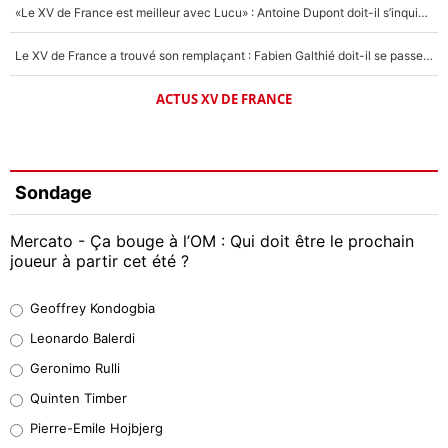
«Le XV de France est meilleur avec Lucu» : Antoine Dupont doit-il s’inquiéter pour sa place ?
Le XV de France a trouvé son remplaçant : Fabien Galthié doit-il se passer d'Antoine Dupont ?
ACTUS XV DE FRANCE
Sondage
Mercato - Ça bouge à l’OM : Qui doit être le prochain
joueur à partir cet été ?
Geoffrey Kondogbia
Geoffrey Kondogbia
38%
Leonardo Balerdi
Leonardo Balerdi
Geronimo Rulli
32%
Quinten Timber
Geronimo Rulli
Pierre-Emile Hojbjerg
5%