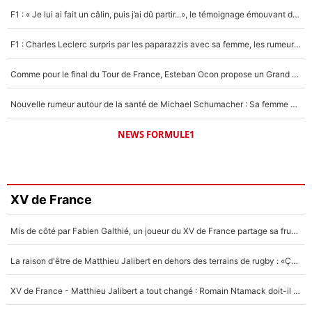
F1 : « Je lui ai fait un câlin, puis j’ai dû partir...», le témoignage émouvant de Max Verstappen sur sa fille
F1 : Charles Leclerc surpris par les paparazzis avec sa femme, les rumeurs étaient vraies !
Comme pour le final du Tour de France, Esteban Ocon propose un Grand Prix de Formule 1 à Paris : «Autour de l’Arc de Triomphe, ce serait génial» !
Nouvelle rumeur autour de la santé de Michael Schumacher : Sa femme Corinna sort du silence
NEWS FORMULE1
XV de France
Mis de côté par Fabien Galthié, un joueur du XV de France partage sa frustration : «ils ne me l’ont pas dit tout de suite»
La raison d'être de Matthieu Jalibert en dehors des terrains de rugby : «Ça m'atteint autant que si tu touches à un membre de ma famille»
XV de France - Matthieu Jalibert a tout changé : Romain Ntamack doit-il s’inquiéter pour sa place à un an de la Coupe du monde ?