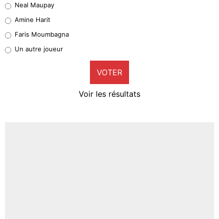
Neal Maupay
Quinten Timber
Amine Harit
1%
Faris Moumbagna
Pierre-Emile Hojbjerg
Un autre joueur
9%
VOTER
Neal Maupay
4%
Voir les résultats
Amine Harit
3%
Faris Moumbagna
5%
Un autre joueur
5%
1542 personnes ont participé aux votes.