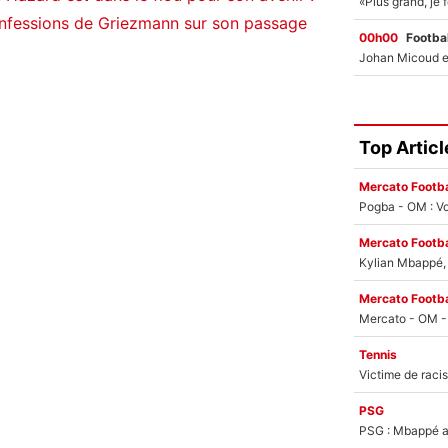
onfessions de Griezmann sur son passage
00h00
Footbal
Top Articl
Mercato Footba
Pogba - OM : Vo
Mercato Footba
Kylian Mbappé, u
Mercato Footba
Tennis
PSG
PSG : Mbappé ac