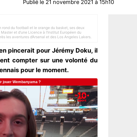
Publié le 21 novembre 2021 à 15h10
n rond du football et le orange du basket, ses deux
Master et d’une Licence à l’Institut Européen du
 près les aventures d’Arsenal et des Los Angeles Lakers.
en pincerait pour Jérémy Doku, il
ment compter sur une volonté du
Rennais pour le moment.