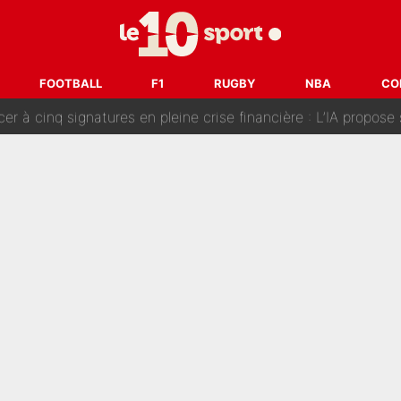
fort sur CNews, un ancien journaliste de France Télévisions relance la 
dej Pogacar : Le transfert qui effraie le peloton, «c’est la 
FOOTBALL
F1
RUGBY
NBA
CO
nq signatures en pleine crise financière : L’IA propose sept noms à l’OM po
reur» : Nouveau sélectionneur des Bleus, Zinédine Zidane s’était imaginé un av
 autre chroniqueur de L’EQUIPE du Soir : «Pendant un moment, je ne les 