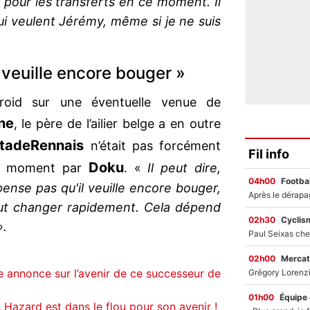
our les transferts en ce moment. Il
ui veulent Jérémy, même si je ne suis
 veuille encore bouger »
roid sur une éventuelle venue de
ne
, le père de l’ailier belge a en outre
tade
Rennais
n’était pas forcément
Fil info
Doku
 le moment par
. «
Il peut dire,
04h00
Footbal
ense pas qu'il veuille encore bouger,
peut changer rapidement. Cela dépend
02h30
Cyclis
».
02h00
Mercat
 annonce sur l’avenir de ce successeur de
01h00
Équipe
 Hazard est dans le flou pour son avenir !