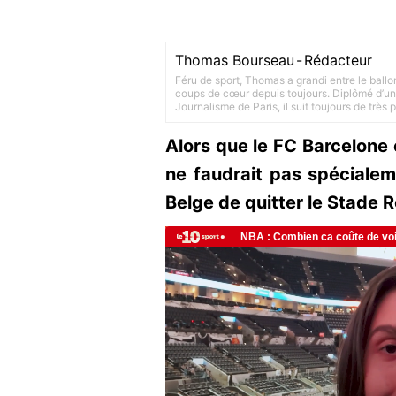
Thomas Bourseau
-
Rédacteur
Féru de sport, Thomas a grandi entre le ballo
coups de cœur depuis toujours. Diplômé d’un 
Journalisme de Paris, il suit toujours de très
Alors que le FC Barcelone 
ne faudrait pas spéciale
Belge de quitter le Stade 