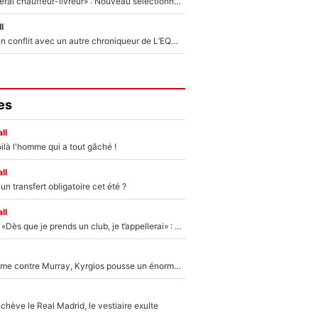
«Plus grand, je ferai chauffeur-livreur» : Nouveau sélectionneur des Bleus, Zinédine Zidane s’était imaginé un avenir très différent lorsqu'il était enfant
l
Johan Micoud en conflit avec un autre chroniqueur de L’EQUIPE du Soir : «Pendant un moment, je ne les ai pas remis ensemble dans l'émission»
es
ll
ilà l'homme qui a tout gâché !
ll
n transfert obligatoire cet été ?
ll
Mercato - OM - «Dès que je prends un club, je t’appellerai» : La promesse de Marcelino au moment de claquer la porte
Victime de racisme contre Murray, Kyrgios pousse un énorme coup de gueule !
hève le Real Madrid, le vestiaire exulte