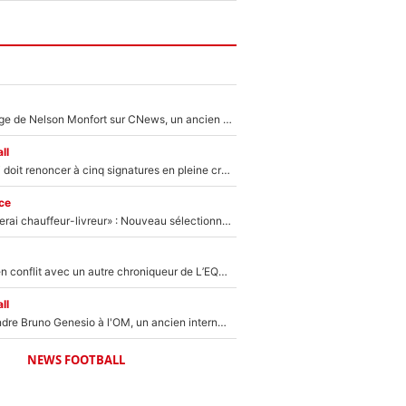
Après le dérapage de Nelson Monfort sur CNews, un ancien journaliste de France Télévisions relance la polémique sur les incendies en Gironde
ll
Grégory Lorenzi doit renoncer à cinq signatures en pleine crise financière : L’IA propose sept noms à l’OM pour un mercato réussi... à seulement 5M€ !
ce
«Plus grand, je ferai chauffeur-livreur» : Nouveau sélectionneur des Bleus, Zinédine Zidane s’était imaginé un avenir très différent lorsqu'il était enfant
Johan Micoud en conflit avec un autre chroniqueur de L’EQUIPE du Soir : «Pendant un moment, je ne les ai pas remis ensemble dans l'émission»
ll
Proche de rejoindre Bruno Genesio à l'OM, un ancien international français va finalement débarquer... sur RMC !
NEWS FOOTBALL