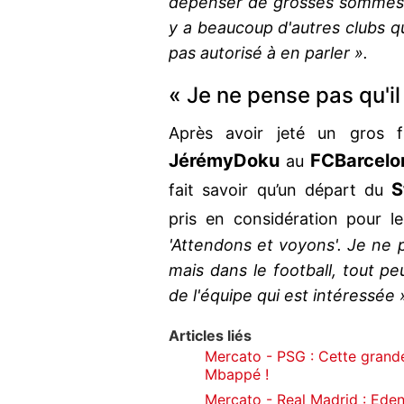
dépenser de grosses sommes p
y a beaucoup d'autres clubs q
pas autorisé à en parler ».
« Je ne pense pas qu'il
Après avoir jeté un gros f
Jérémy
Doku
FC
Barcelo
au
S
fait savoir qu’un départ du
pris en considération pour
'Attendons et voyons'. Je ne p
mais dans le football, tout 
de l'équipe qui est intéressée 
Articles liés
Mercato - PSG : Cette grande
Mbappé !
Mercato - Real Madrid : Eden