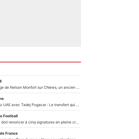
l
Après le dérapage de Nelson Monfort sur CNews, un ancien journaliste de France Télévisions relance la polémique sur les incendies en Gironde
me
Paul Seixas chez UAE avec Tadej Pogacar : Le transfert qui effraie le peloton, «c’est la pire des choses qui puisse arriver»
o Football
Grégory Lorenzi doit renoncer à cinq signatures en pleine crise financière : L’IA propose sept noms à l’OM pour un mercato réussi... à seulement 5M€ !
 de France