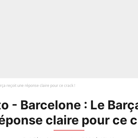
rça reçoit une réponse claire pour ce crack !
o - Barcelone : Le Barça
éponse claire pour ce c