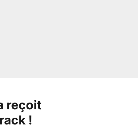
 reçoit
rack !