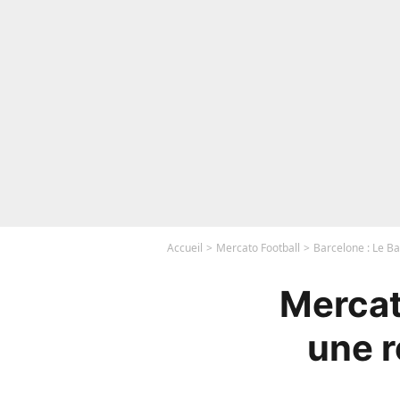
Accueil
Mercato Football
Barcelone : Le Ba
Mercat
une r