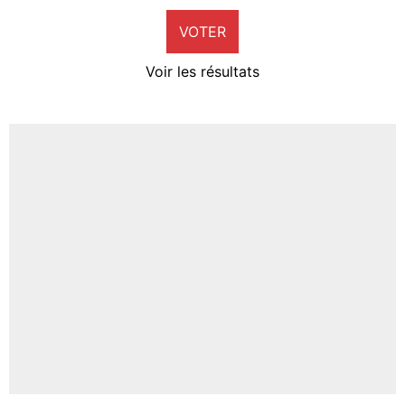
9%
VOTER
Neal Maupay
4%
Voir les résultats
Amine Harit
3%
Faris Moumbagna
5%
Un autre joueur
5%
1502 personnes ont participé aux votes.