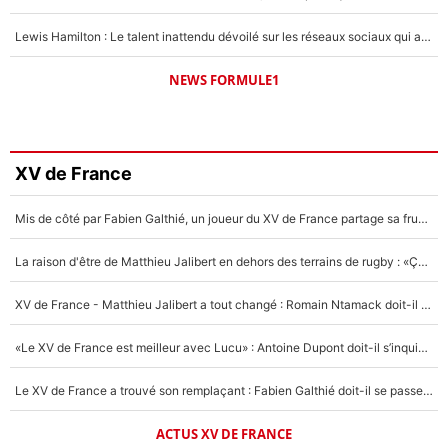
Lewis Hamilton : Le talent inattendu dévoilé sur les réseaux sociaux qui a impressionné Kim Kardashian pendant leurs vacances en amoureux !
NEWS FORMULE1
XV de France
Mis de côté par Fabien Galthié, un joueur du XV de France partage sa frustration : «ils ne me l’ont pas dit tout de suite»
La raison d'être de Matthieu Jalibert en dehors des terrains de rugby : «Ça m'atteint autant que si tu touches à un membre de ma famille»
XV de France - Matthieu Jalibert a tout changé : Romain Ntamack doit-il s’inquiéter pour sa place à un an de la Coupe du monde ?
«Le XV de France est meilleur avec Lucu» : Antoine Dupont doit-il s’inquiéter pour sa place ?
Le XV de France a trouvé son remplaçant : Fabien Galthié doit-il se passer d'Antoine Dupont ?
ACTUS XV DE FRANCE