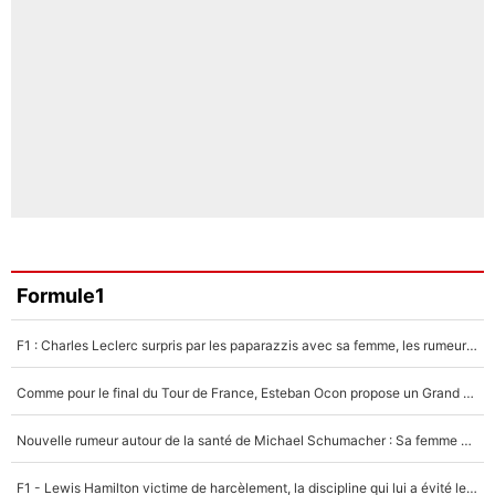
Formule1
F1 : Charles Leclerc surpris par les paparazzis avec sa femme, les rumeurs étaient vraies !
Comme pour le final du Tour de France, Esteban Ocon propose un Grand Prix de Formule 1 à Paris : «Autour de l’Arc de Triomphe, ce serait génial» !
Nouvelle rumeur autour de la santé de Michael Schumacher : Sa femme Corinna sort du silence
F1 - Lewis Hamilton victime de harcèlement, la discipline qui lui a évité le pire : «J'aurais probablement mal tourné»