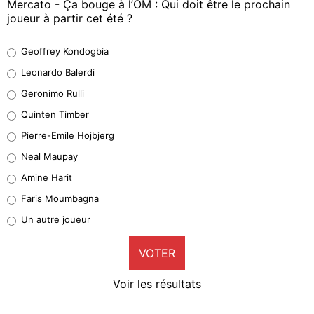
Mercato - Ça bouge à l’OM : Qui doit être le prochain
joueur à partir cet été ?
Geoffrey Kondogbia
Geoffrey Kondogbia
38%
Leonardo Balerdi
Leonardo Balerdi
Geronimo Rulli
32%
Quinten Timber
Geronimo Rulli
Pierre-Emile Hojbjerg
5%
Neal Maupay
Quinten Timber
Amine Harit
1%
Faris Moumbagna
Pierre-Emile Hojbjerg
Un autre joueur
9%
VOTER
Neal Maupay
4%
Voir les résultats
Amine Harit
3%