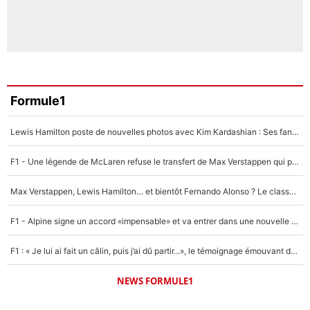
Formule1
Lewis Hamilton poste de nouvelles photos avec Kim Kardashian : Ses fans le voient déjà redevenir champion du monde de F1 grâce à elle !
F1 - Une légende de McLaren refuse le transfert de Max Verstappen qui pourrait «faire des vagues» et plomber l'ambiance dans l'équipe
Max Verstappen, Lewis Hamilton… et bientôt Fernando Alonso ? Le classement des pilotes les mieux payés en Formule 1 risque de changer !
F1 - Alpine signe un accord «impensable» et va entrer dans une nouvelle dimension : Grande nouvelle pour Pierre Gasly !
F1 : « Je lui ai fait un câlin, puis j’ai dû partir...», le témoignage émouvant de Max Verstappen sur sa fille
NEWS FORMULE1