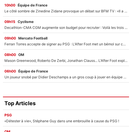
10h00
Équipe de France
Le côté sombre de Zinedine Zidane provoque un débat sur BFM TV : «Il a pris 14 cartons rouges»
09h15
Cyclisme
Decathlon-CMA CGM augmente son budget pour recruter : Voilà les trois premiers coureurs qui font rejoindre Paul Seixas en 2027 !
09h00
Mercato Football
Ferran Torres accepte de signer au PSG : L'After Foot met un bémol sur ce transfert, le champion du monde va couter trop cher ?
08h00
OM
Mason Greenwood, Roberto De Zerbi, Jonathan Clauss... L'After Foot explique pourquoi Medhi Benatia a craqué à l'OM !
06h00
Équipe de France
Un joueur snobé par Didier Deschamps a un gros coup à jouer en équipe de France : Zinedine Zidane a trouvé son numéro 9 ?
Top Articles
PSG
«Détester à vie», Stéphane Guy dans une embrouille à cause du PSG !
OM