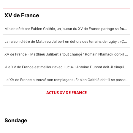
XV de France
Mis de côté par Fabien Galthié, un joueur du XV de France partage sa frustration : «ils ne me l’ont pas dit tout de suite»
La raison d'être de Matthieu Jalibert en dehors des terrains de rugby : «Ça m'atteint autant que si tu touches à un membre de ma famille»
XV de France - Matthieu Jalibert a tout changé : Romain Ntamack doit-il s’inquiéter pour sa place à un an de la Coupe du monde ?
«Le XV de France est meilleur avec Lucu» : Antoine Dupont doit-il s’inquiéter pour sa place ?
Le XV de France a trouvé son remplaçant : Fabien Galthié doit-il se passer d'Antoine Dupont ?
ACTUS XV DE FRANCE
Sondage