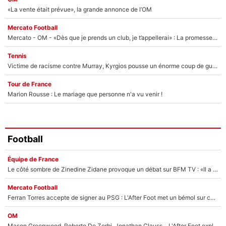
«La vente était prévue», la grande annonce de l’OM
Mercato Football
Mercato - OM - «Dès que je prends un club, je t’appellerai» : La promesse de Marcelino au moment de claquer la porte
Tennis
Victime de racisme contre Murray, Kyrgios pousse un énorme coup de gueule !
Tour de France
Marion Rousse : Le mariage que personne n'a vu venir !
Football
Équipe de France
Le côté sombre de Zinedine Zidane provoque un débat sur BFM TV : «Il a pris 14 cartons rouges»
Mercato Football
Ferran Torres accepte de signer au PSG : L'After Foot met un bémol sur ce transfert, le champion du monde va couter trop cher ?
OM
Mason Greenwood, Roberto De Zerbi, Jonathan Clauss... L'After Foot explique pourquoi Medhi Benatia a craqué à l'OM !