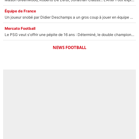
Équipe de France
Un joueur snobé par Didier Deschamps a un gros coup à jouer en équipe de France : Zinedine Zidane a trouvé son numéro 9 ?
Mercato Football
Le PSG veut s'offrir une pépite de 16 ans : Déterminé, le double champion d'Europe en titre est prêt à lâcher 40M€ pour celui que l'on compare déjà à Vinicius Jr !
NEWS FOOTBALL