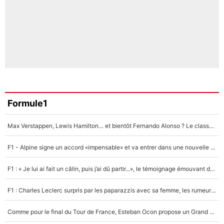
Formule1
Max Verstappen, Lewis Hamilton… et bientôt Fernando Alonso ? Le classement des pilotes les mieux payés en Formule 1 risque de changer !
F1 - Alpine signe un accord «impensable» et va entrer dans une nouvelle dimension : Grande nouvelle pour Pierre Gasly !
F1 : « Je lui ai fait un câlin, puis j’ai dû partir...», le témoignage émouvant de Max Verstappen sur sa fille
F1 : Charles Leclerc surpris par les paparazzis avec sa femme, les rumeurs étaient vraies !
Comme pour le final du Tour de France, Esteban Ocon propose un Grand Prix de Formule 1 à Paris : «Autour de l’Arc de Triomphe, ce serait génial» !