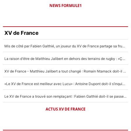
NEWS FORMULE1
XV de France
Mis de côté par Fabien Galthié, un joueur du XV de France partage sa frustration : «ils ne me l’ont pas dit tout de suite»
La raison d'être de Matthieu Jalibert en dehors des terrains de rugby : «Ça m'atteint autant que si tu touches à un membre de ma famille»
XV de France - Matthieu Jalibert a tout changé : Romain Ntamack doit-il s’inquiéter pour sa place à un an de la Coupe du monde ?
«Le XV de France est meilleur avec Lucu» : Antoine Dupont doit-il s’inquiéter pour sa place ?
Le XV de France a trouvé son remplaçant : Fabien Galthié doit-il se passer d'Antoine Dupont ?
ACTUS XV DE FRANCE