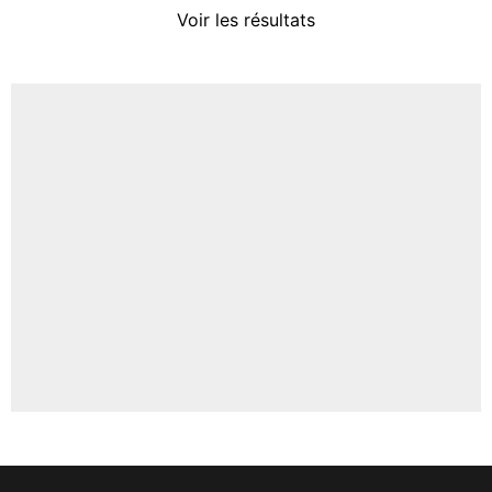
Voir les résultats
Amine Harit
3%
Faris Moumbagna
4%
Un autre joueur
5%
1609 personnes ont participé aux votes.