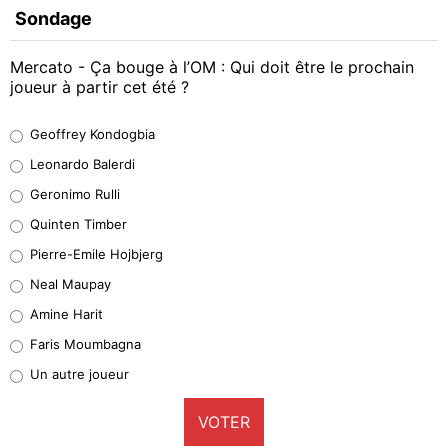
Sondage
Mercato - Ça bouge à l’OM : Qui doit être le prochain
joueur à partir cet été ?
Geoffrey Kondogbia
Geoffrey Kondogbia
38%
Leonardo Balerdi
Leonardo Balerdi
Geronimo Rulli
32%
Quinten Timber
Geronimo Rulli
Pierre-Emile Hojbjerg
5%
Neal Maupay
Quinten Timber
Amine Harit
1%
Faris Moumbagna
Pierre-Emile Hojbjerg
Un autre joueur
9%
VOTER
Neal Maupay
4%