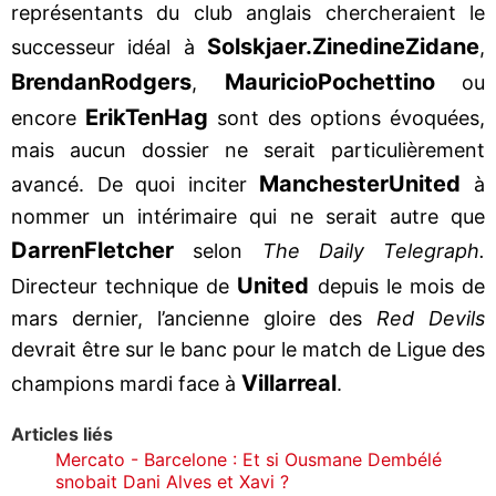
représentants du club anglais chercheraient le
Solskjaer.
Zinedine
Zidane
successeur idéal à
,
Brendan
Rodgers
Mauricio
Pochettino
,
ou
Erik
Ten
Hag
encore
sont des options évoquées,
mais aucun dossier ne serait particulièrement
Manchester
United
avancé. De quoi inciter
à
nommer un intérimaire qui ne serait autre que
Darren
Fletcher
selon
The Daily Telegraph.
United
Directeur technique de
depuis le mois de
mars dernier, l’ancienne gloire des
Red Devils
devrait être sur le banc pour le match de Ligue des
Villarreal
champions mardi face à
.
Articles liés
Mercato - Barcelone : Et si Ousmane Dembélé
snobait Dani Alves et Xavi ?