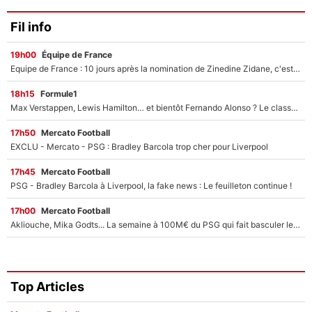
Fil info
19h00
Équipe de France
Equipe de France : 10 jours après la nomination de Zinedine Zidane, c'est au tour de son fils de prendre un nouveau départ !
18h15
Formule1
Max Verstappen, Lewis Hamilton… et bientôt Fernando Alonso ? Le classement des pilotes les mieux payés en Formule 1 risque de changer !
17h50
Mercato Football
EXCLU - Mercato - PSG : Bradley Barcola trop cher pour Liverpool
17h45
Mercato Football
PSG - Bradley Barcola à Liverpool, la fake news : Le feuilleton continue !
17h00
Mercato Football
Akliouche, Mika Godts... La semaine à 100M€ du PSG qui fait basculer le mercato du PSG !
Top Articles