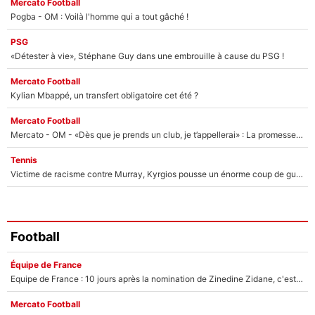
Mercato Football
Pogba - OM : Voilà l'homme qui a tout gâché !
PSG
«Détester à vie», Stéphane Guy dans une embrouille à cause du PSG !
Mercato Football
Kylian Mbappé, un transfert obligatoire cet été ?
Mercato Football
Mercato - OM - «Dès que je prends un club, je t’appellerai» : La promesse de Marcelino au moment de claquer la porte
Tennis
Victime de racisme contre Murray, Kyrgios pousse un énorme coup de gueule !
Football
Équipe de France
Equipe de France : 10 jours après la nomination de Zinedine Zidane, c'est au tour de son fils de prendre un nouveau départ !
Mercato Football