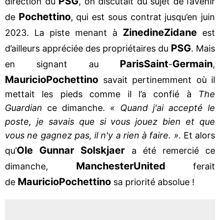
PSG
direction du
, on discutait du sujet de l’avenir
Pochettino
de
, qui est sous contrat jusqu’en juin
Zinedine
Zidane
2023. La piste menant à
est
PSG
d’ailleurs appréciée des propriétaires du
. Mais
Paris
Saint
Germain
en signant au
-
,
Mauricio
Pochettino
savait pertinemment où il
mettait les pieds comme il l’a confié à
The
Guardian
ce dimanche.
« Quand j'ai accepté le
poste, je savais que si vous jouez bien et que
vous ne gagnez pas, il n'y a rien à faire. ».
Et alors
Ole Gunnar Solskjaer
qu’
a été remercié ce
Manchester
United
dimanche,
ferait
Mauricio
Pochettino
de
sa priorité absolue !