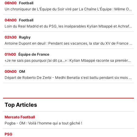
06h00
Football
Un chroniqueur de L’Équipe du Soir viré par La Chaîne L’Équipe : Même Olivier Ménard n’avait pas pu empêcher son départ, «je l’ai appris sur Twitter, je l’ai vécu assez mal»
04h00
Football
Loin du Real Madrid et du PSG, les inséparables Kylian Mbappé et Achraf Hakimi changent d'équipe le temps d'une journée !
02h30
Rugby
Antoine Dupont en deuil : Pendant ses vacances, la star du XV de France a perdu sa grand-mère
01h00
Équipe de France
«Je ne sais pas pourquoi j’ai dit ça...» : Kylian Mbappé raconte sa première rencontre avec Zinédine Zidane (et c’est très drôle)
00h00
OM
Départ de Roberto De Zerbi - Medhi Benatia s'est battu pendant six mois pour le retenir à l'OM, le PSG a été le naufrage de trop : «Je pars avec toi»
Top Articles
Mercato Football
Pogba - OM : Voilà l'homme qui a tout gâché !
PSG