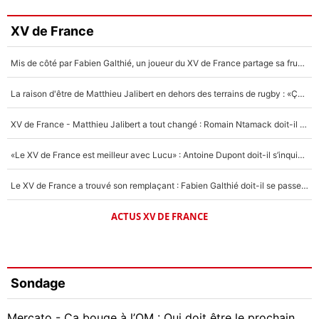
XV de France
Mis de côté par Fabien Galthié, un joueur du XV de France partage sa frustration : «ils ne me l’ont pas dit tout de suite»
La raison d'être de Matthieu Jalibert en dehors des terrains de rugby : «Ça m'atteint autant que si tu touches à un membre de ma famille»
XV de France - Matthieu Jalibert a tout changé : Romain Ntamack doit-il s’inquiéter pour sa place à un an de la Coupe du monde ?
«Le XV de France est meilleur avec Lucu» : Antoine Dupont doit-il s’inquiéter pour sa place ?
Le XV de France a trouvé son remplaçant : Fabien Galthié doit-il se passer d'Antoine Dupont ?
ACTUS XV DE FRANCE
Sondage
Mercato - Ça bouge à l’OM : Qui doit être le prochain