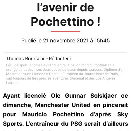
l’avenir de
Pochettino !
Publié le 21 novembre 2021 à 15h45
Thomas Bourseau
-
Rédacteur
Féru de sport, Thomas a grandi entre le ballon rond du football et le
orange du basket, ses deux coups de cœur depuis toujours. Diplômé d’un
Master et d’une Licence à l’Institut Européen du Journalisme de Paris, il
suit toujours de très près les aventures d’Arsenal et des Los Angeles
Lakers.
Ayant licencié Ole Gunnar Solskjaer ce
dimanche, Manchester United en pincerait
pour Mauricio Pochettino d’après Sky
Sports. L’entraîneur du PSG serait d’ailleurs