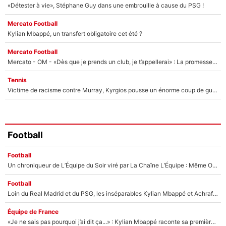
«Détester à vie», Stéphane Guy dans une embrouille à cause du PSG !
Mercato Football
Kylian Mbappé, un transfert obligatoire cet été ?
Mercato Football
Mercato - OM - «Dès que je prends un club, je t’appellerai» : La promesse de Marcelino au moment de claquer la porte
Tennis
Victime de racisme contre Murray, Kyrgios pousse un énorme coup de gueule !
Football
Football
Un chroniqueur de L’Équipe du Soir viré par La Chaîne L’Équipe : Même Olivier Ménard n’avait pas pu empêcher son départ, «je l’ai appris sur Twitter, je l’ai vécu assez mal»
Football
Loin du Real Madrid et du PSG, les inséparables Kylian Mbappé et Achraf Hakimi changent d'équipe le temps d'une journée !
Équipe de France
«Je ne sais pas pourquoi j’ai dit ça...» : Kylian Mbappé raconte sa première rencontre avec Zinédine Zidane (et c’est très drôle)