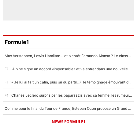
Formule1
Max Verstappen, Lewis Hamilton… et bientôt Fernando Alonso ? Le classement des pilotes les mieux payés en Formule 1 risque de changer !
F1 - Alpine signe un accord «impensable» et va entrer dans une nouvelle dimension : Grande nouvelle pour Pierre Gasly !
F1 : « Je lui ai fait un câlin, puis j’ai dû partir...», le témoignage émouvant de Max Verstappen sur sa fille
F1 : Charles Leclerc surpris par les paparazzis avec sa femme, les rumeurs étaient vraies !
Comme pour le final du Tour de France, Esteban Ocon propose un Grand Prix de Formule 1 à Paris : «Autour de l’Arc de Triomphe, ce serait génial» !
NEWS FORMULE1