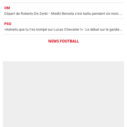
OM
Départ de Roberto De Zerbi - Medhi Benatia s'est battu pendant six mois pour le retenir à l'OM, le PSG a été le naufrage de trop : «Je pars avec toi»
PSG
«Admets que tu t'es trompé sur Lucas Chevalier !» : Le débat sur le gardien du PSG vire au clash à l'After Foot
NEWS FOOTBALL