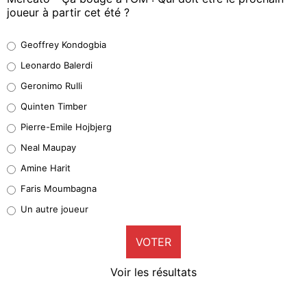
joueur à partir cet été ?
Geoffrey Kondogbia
Geoffrey Kondogbia
38%
Leonardo Balerdi
Leonardo Balerdi
Geronimo Rulli
32%
Quinten Timber
Geronimo Rulli
Pierre-Emile Hojbjerg
5%
Neal Maupay
Quinten Timber
Amine Harit
1%
Faris Moumbagna
Pierre-Emile Hojbjerg
Un autre joueur
9%
VOTER
Neal Maupay
4%
Voir les résultats
Amine Harit
3%