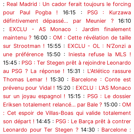
:
Real Madrid : Un cador ferait toujours le forcing
pour Paul Pogba !
16:15 :
PSG : Kurzawa
défintivement dépassé... par Meunier ?
16:10
:
EXCLU - AS Monaco : Jardim finalement
maintenu ?
16:00 :
OM : Cette révélation de taille
sur Strootman !
15:55 :
EXCLU - OL : N’Zonzi a
une préférence
15:50 :
Iniesta refuse la MLS !
15:45 :
PSG : Ter Stegen prêt à rejoindre Leonardo
au PSG ? La réponse !
15:31 :
L'Atlético rassure
Thomas Lemar !
15:30 :
Barcelone : Conte est
prévenu pour Vidal !
15:20 :
EXCLU : L’AS Monaco
sur un joyau espagnol !
15:15 :
PSG : Le dossier
Eriksen totalement relancé... par Bale ?
15:00 :
OM
: Cet espoir de Villas-Boas qui valide totalement
son départ !
14:45 :
PSG : Le Barça prêt à contrer
Leonardo pour Ter Stegen ?
14:30 :
Barcelone :