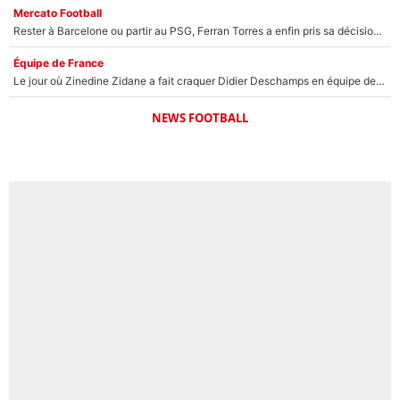
Mercato Football
Rester à Barcelone ou partir au PSG, Ferran Torres a enfin pris sa décision : La course contre la montre est lancée !
Équipe de France
Le jour où Zinedine Zidane a fait craquer Didier Deschamps en équipe de France : «Je m’en suis voulu», l’ancien sélectionneur a regretté son geste !
NEWS FOOTBALL