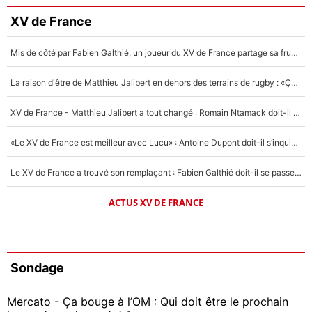
XV de France
Mis de côté par Fabien Galthié, un joueur du XV de France partage sa frustration : «ils ne me l’ont pas dit tout de suite»
La raison d'être de Matthieu Jalibert en dehors des terrains de rugby : «Ça m'atteint autant que si tu touches à un membre de ma famille»
XV de France - Matthieu Jalibert a tout changé : Romain Ntamack doit-il s’inquiéter pour sa place à un an de la Coupe du monde ?
«Le XV de France est meilleur avec Lucu» : Antoine Dupont doit-il s’inquiéter pour sa place ?
Le XV de France a trouvé son remplaçant : Fabien Galthié doit-il se passer d'Antoine Dupont ?
ACTUS XV DE FRANCE
Sondage
Mercato - Ça bouge à l’OM : Qui doit être le prochain