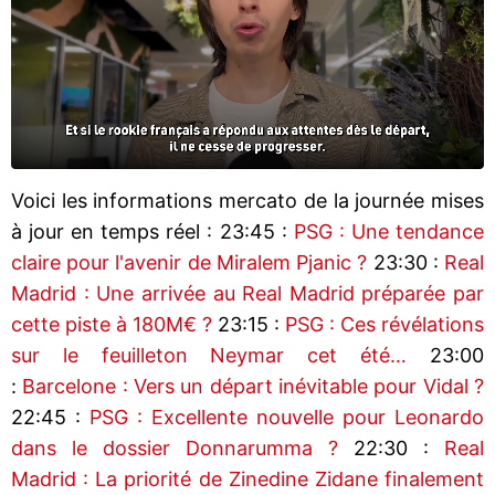
Voici les informations mercato de la journée mises
à jour en temps réel : 23:45 :
PSG : Une tendance
claire pour l'avenir de Miralem Pjanic ?
23:30 :
Real
Madrid : Une arrivée au Real Madrid préparée par
cette piste à 180M€ ?
23:15 :
PSG : Ces révélations
sur le feuilleton Neymar cet été…
23:00
:
Barcelone : Vers un départ inévitable pour Vidal ?
22:45 :
PSG : Excellente nouvelle pour Leonardo
dans le dossier Donnarumma ?
22:30 :
Real
Madrid : La priorité de Zinedine Zidane finalement