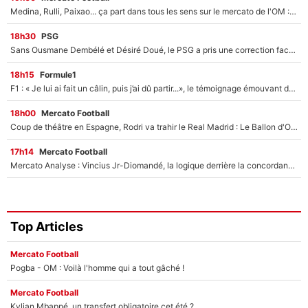
Medina, Rulli, Paixao... ça part dans tous les sens sur le mercato de l'OM : Frank McCourt va enfin récupérer l'argent qu'il attend ?
18h30
PSG
Sans Ousmane Dembélé et Désiré Doué, le PSG a pris une correction face à Majorque : Luis Enrique attend avec impatience des renforts !
18h15
Formule1
F1 : « Je lui ai fait un câlin, puis j’ai dû partir...», le témoignage émouvant de Max Verstappen sur sa fille
18h00
Mercato Football
Coup de théâtre en Espagne, Rodri va trahir le Real Madrid : Le Ballon d'Or a choisi de signer au FC Barcelone !
17h14
Mercato Football
Mercato Analyse : Vincius Jr-Diomandé, la logique derrière la concordance des temps
Top Articles
Mercato Football
Pogba - OM : Voilà l'homme qui a tout gâché !
Mercato Football
Kylian Mbappé, un transfert obligatoire cet été ?