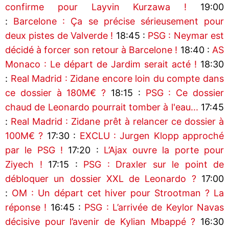
confirme pour Layvin Kurzawa !
19:00
:
Barcelone : Ça se précise sérieusement pour
deux pistes de Valverde !
18:45 :
PSG : Neymar est
décidé à forcer son retour à Barcelone !
18:40 :
AS
Monaco : Le départ de Jardim serait acté !
18:30
:
Real Madrid : Zidane encore loin du compte dans
ce dossier à 180M€ ?
18:15 :
PSG : Ce dossier
chaud de Leonardo pourrait tomber à l'eau...
17:45
:
Real Madrid : Zidane prêt à relancer ce dossier à
100M€ ?
17:30 :
EXCLU : Jurgen Klopp approché
par le PSG !
17:20 :
L’Ajax ouvre la porte pour
Ziyech !
17:15 :
PSG : Draxler sur le point de
débloquer un dossier XXL de Leonardo ?
17:00
:
OM : Un départ cet hiver pour Strootman ? La
réponse !
16:45 :
PSG : L’arrivée de Keylor Navas
décisive pour l’avenir de Kylian Mbappé ?
16:30