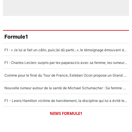
Formule1
F1 : « Je lui ai fait un câlin, puis j’ai dû partir...», le témoignage émouvant de Max Verstappen sur sa fille
F1 : Charles Leclerc surpris par les paparazzis avec sa femme, les rumeurs étaient vraies !
Comme pour le final du Tour de France, Esteban Ocon propose un Grand Prix de Formule 1 à Paris : «Autour de l’Arc de Triomphe, ce serait génial» !
Nouvelle rumeur autour de la santé de Michael Schumacher : Sa femme Corinna sort du silence
F1 - Lewis Hamilton victime de harcèlement, la discipline qui lui a évité le pire : «J'aurais probablement mal tourné»
NEWS FORMULE1