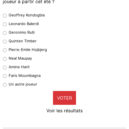
joueur à partir cet été ?
Geoffrey Kondogbia
Geoffrey Kondogbia
38%
Leonardo Balerdi
Leonardo Balerdi
Geronimo Rulli
32%
Quinten Timber
Geronimo Rulli
Pierre-Emile Hojbjerg
5%
Neal Maupay
Quinten Timber
Amine Harit
1%
Faris Moumbagna
Pierre-Emile Hojbjerg
Un autre joueur
9%
VOTER
Neal Maupay
4%
Voir les résultats
Amine Harit
3%