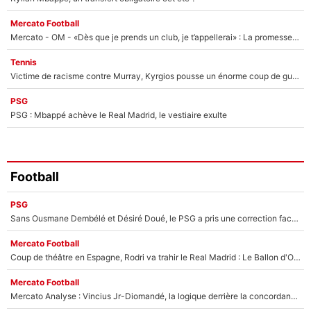
Mercato Football
Mercato - OM - «Dès que je prends un club, je t’appellerai» : La promesse de Marcelino au moment de claquer la porte
Tennis
Victime de racisme contre Murray, Kyrgios pousse un énorme coup de gueule !
PSG
PSG : Mbappé achève le Real Madrid, le vestiaire exulte
Football
PSG
Sans Ousmane Dembélé et Désiré Doué, le PSG a pris une correction face à Majorque : Luis Enrique attend avec impatience des renforts !
Mercato Football
Coup de théâtre en Espagne, Rodri va trahir le Real Madrid : Le Ballon d'Or a choisi de signer au FC Barcelone !
Mercato Football
Mercato Analyse : Vincius Jr-Diomandé, la logique derrière la concordance des temps