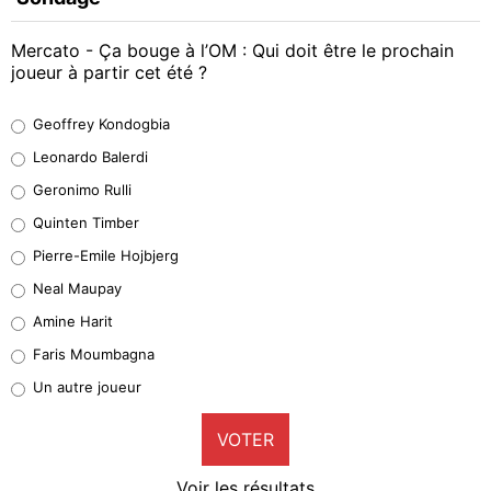
Mercato - Ça bouge à l’OM : Qui doit être le prochain
joueur à partir cet été ?
Geoffrey Kondogbia
Geoffrey Kondogbia
38%
Leonardo Balerdi
Leonardo Balerdi
Geronimo Rulli
32%
Quinten Timber
Geronimo Rulli
Pierre-Emile Hojbjerg
4%
Neal Maupay
Quinten Timber
Amine Harit
1%
Faris Moumbagna
Pierre-Emile Hojbjerg
Un autre joueur
9%
VOTER
Neal Maupay
4%
Voir les résultats