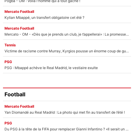
Pogba - OM : Voilà l'homme qui a tout gâché !
Mercato Football
Kylian Mbappé, un transfert obligatoire cet été ?
Mercato Football
Mercato - OM - «Dès que je prends un club, je t’appellerai» : La promesse de Marcelino au moment de claquer la porte
Tennis
Victime de racisme contre Murray, Kyrgios pousse un énorme coup de gueule !
PSG
PSG : Mbappé achève le Real Madrid, le vestiaire exulte
Football
Mercato Football
Yan Diomandé au Real Madrid : La photo qui met fin au transfert de l’été !
PSG
Du PSG à la tête de la FIFA pour remplacer Gianni Infantino ? «Il serait un mauvais président», le patron de la Liga s'attaque à Nasser Al-Khelaïfi !