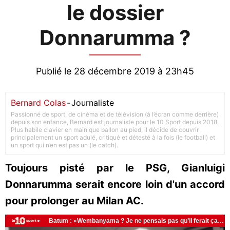
le dossier
Donnarumma ?
Publié le 28 décembre 2019 à 23h45
Bernard Colas
-
Journaliste
Passionné de sport, de cinéma et de télévision (à l’écran comme derrière)
depuis son enfance, Bernard est journaliste pour le 10 Sport depuis 2018.
Plus habile clavier en main que ballon au pied, il décide de couvrir
principalement un sport adulé, critiqué et détesté à la fois (le football) et
un sport qui n’en est pas un (le catch).
Toujours pisté par le PSG, Gianluigi
Donnarumma serait encore loin d'un accord
pour prolonger au Milan AC.