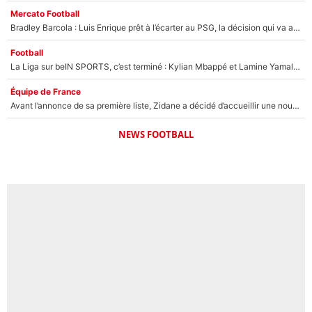
Mercato Football
Bradley Barcola : Luis Enrique prêt à l’écarter au PSG, la décision qui va accélérer son transfert à Liverpool ?
Football
La Liga sur beIN SPORTS, c’est terminé : Kylian Mbappé et Lamine Yamal changent de chaîne, «le moment était venu d'ouvrir un nouveau chapitre»
Équipe de France
Avant l’annonce de sa première liste, Zidane a décidé d’accueillir une nouvelle tête en équipe de France
NEWS FOOTBALL