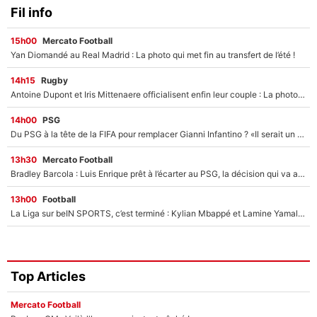
Fil info
15h00
Mercato Football
Yan Diomandé au Real Madrid : La photo qui met fin au transfert de l’été !
14h15
Rugby
Antoine Dupont et Iris Mittenaere officialisent enfin leur couple : La photo qui enflamme les réseaux sociaux
14h00
PSG
Du PSG à la tête de la FIFA pour remplacer Gianni Infantino ? «Il serait un mauvais président», le patron de la Liga s'attaque à Nasser Al-Khelaïfi !
13h30
Mercato Football
Bradley Barcola : Luis Enrique prêt à l’écarter au PSG, la décision qui va accélérer son transfert à Liverpool ?
13h00
Football
La Liga sur beIN SPORTS, c’est terminé : Kylian Mbappé et Lamine Yamal changent de chaîne, «le moment était venu d'ouvrir un nouveau chapitre»
Top Articles
Mercato Football