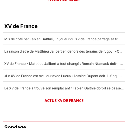
XV de France
Mis de côté par Fabien Galthié, un joueur du XV de France partage sa frustration : «ils ne me l’ont pas dit tout de suite»
La raison d'être de Matthieu Jalibert en dehors des terrains de rugby : «Ça m'atteint autant que si tu touches à un membre de ma famille»
XV de France - Matthieu Jalibert a tout changé : Romain Ntamack doit-il s’inquiéter pour sa place à un an de la Coupe du monde ?
«Le XV de France est meilleur avec Lucu» : Antoine Dupont doit-il s’inquiéter pour sa place ?
Le XV de France a trouvé son remplaçant : Fabien Galthié doit-il se passer d'Antoine Dupont ?
ACTUS XV DE FRANCE
Sondage