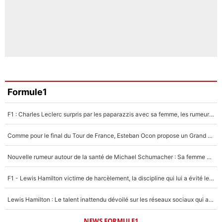
Formule1
F1 : Charles Leclerc surpris par les paparazzis avec sa femme, les rumeurs étaient vraies !
Comme pour le final du Tour de France, Esteban Ocon propose un Grand Prix de Formule 1 à Paris : «Autour de l’Arc de Triomphe, ce serait génial» !
Nouvelle rumeur autour de la santé de Michael Schumacher : Sa femme Corinna sort du silence
F1 - Lewis Hamilton victime de harcèlement, la discipline qui lui a évité le pire : «J'aurais probablement mal tourné»
Lewis Hamilton : Le talent inattendu dévoilé sur les réseaux sociaux qui a impressionné Kim Kardashian pendant leurs vacances en amoureux !
NEWS FORMULE1