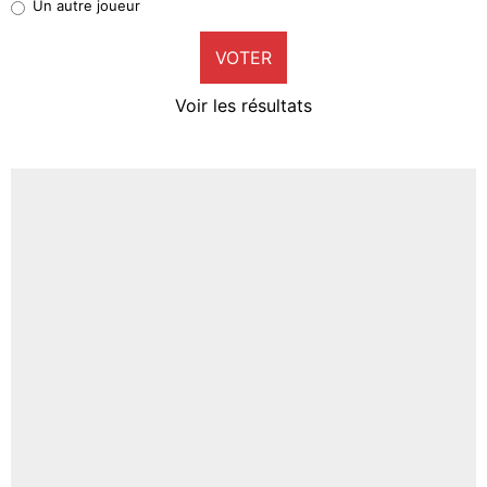
Un autre joueur
9%
VOTER
Neal Maupay
4%
Voir les résultats
Amine Harit
3%
Faris Moumbagna
4%
Un autre joueur
5%
1620 personnes ont participé aux votes.