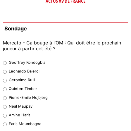
ACTUS XV DE FRANCE
Sondage
Mercato - Ça bouge à l’OM : Qui doit être le prochain
joueur à partir cet été ?
Geoffrey Kondogbia
Geoffrey Kondogbia
38%
Leonardo Balerdi
Leonardo Balerdi
Geronimo Rulli
32%
Quinten Timber
Geronimo Rulli
Pierre-Emile Hojbjerg
5%
Neal Maupay
Quinten Timber
Amine Harit
1%
Faris Moumbagna
Pierre-Emile Hojbjerg