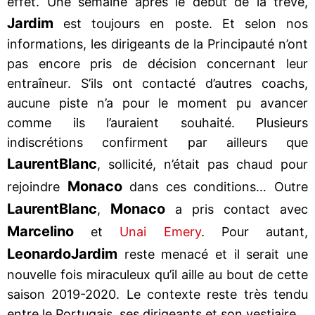
effet. Une semaine après le début de la trêve,
Jardim
est toujours en poste. Et selon nos
informations, les dirigeants de la Principauté n’ont
pas encore pris de décision concernant leur
entraîneur. S’ils ont contacté d’autres coachs,
aucune piste n’a pour le moment pu avancer
comme ils l’auraient souhaité. Plusieurs
indiscrétions confirment par ailleurs que
Laurent
Blanc
, sollicité, n’était pas chaud pour
Monaco
rejoindre
dans ces conditions… Outre
Laurent
Blanc
Monaco
,
a pris contact avec
Marcelino
et
Unai Emery
. Pour autant,
Leonardo
Jardim
reste menacé et il serait une
nouvelle fois miraculeux qu’il aille au bout de cette
saison 2019-2020. Le contexte reste très tendu
entre le Portugais, ses dirigeants et son vestiaire.