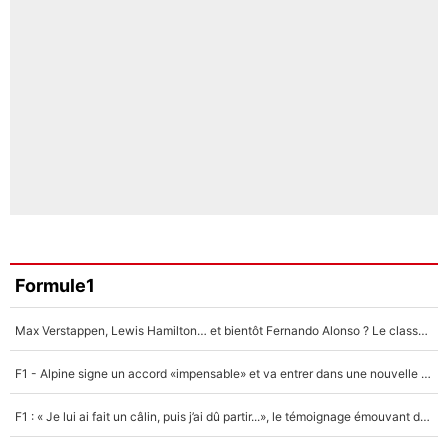
Formule1
Max Verstappen, Lewis Hamilton… et bientôt Fernando Alonso ? Le classement des pilotes les mieux payés en Formule 1 risque de changer !
F1 - Alpine signe un accord «impensable» et va entrer dans une nouvelle dimension : Grande nouvelle pour Pierre Gasly !
F1 : « Je lui ai fait un câlin, puis j’ai dû partir...», le témoignage émouvant de Max Verstappen sur sa fille