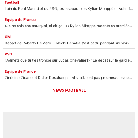
Football
Loin du Real Madrid et du PSG, les inséparables Kylian Mbappé et Achraf Hakimi changent d'équipe le temps d'une journée !
Équipe de France
«Je ne sais pas pourquoi j’ai dit ça...» : Kylian Mbappé raconte sa première rencontre avec Zinédine Zidane (et c’est très drôle)
OM
Départ de Roberto De Zerbi - Medhi Benatia s'est battu pendant six mois pour le retenir à l'OM, le PSG a été le naufrage de trop : «Je pars avec toi»
PSG
«Admets que tu t'es trompé sur Lucas Chevalier !» : Le débat sur le gardien du PSG vire au clash à l'After Foot
Équipe de France
Zinédine Zidane et Didier Deschamps : «Ils n’étaient pas proches», les confidences d’un membre de l’équipe de France 1998 sur leur relation spéciale
NEWS FOOTBALL