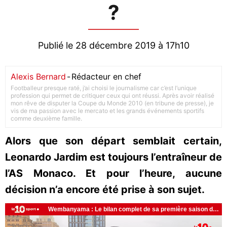
?
Publié le 28 décembre 2019 à 17h10
Alexis Bernard
-
Rédacteur en chef
Footballeur presque raté, j’ai choisi le journalisme car c’est l’unique
profession qui permet de critiquer ceux qui ont réussi. Après avoir réalisé
mon rêve de disputer la Coupe du Monde 2010 (en tribune de presse), je
vis de ma passion avec le mercato et les grands événements sportifs
comme deuxième famille.
Alors que son départ semblait certain,
Leonardo Jardim est toujours l’entraîneur de
l’AS Monaco. Et pour l’heure, aucune
décision n’a encore été prise à son sujet.