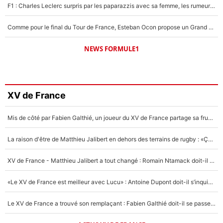
F1 : Charles Leclerc surpris par les paparazzis avec sa femme, les rumeurs étaient vraies !
Comme pour le final du Tour de France, Esteban Ocon propose un Grand Prix de Formule 1 à Paris : «Autour de l’Arc de Triomphe, ce serait génial» !
NEWS FORMULE1
XV de France
Mis de côté par Fabien Galthié, un joueur du XV de France partage sa frustration : «ils ne me l’ont pas dit tout de suite»
La raison d'être de Matthieu Jalibert en dehors des terrains de rugby : «Ça m'atteint autant que si tu touches à un membre de ma famille»
XV de France - Matthieu Jalibert a tout changé : Romain Ntamack doit-il s’inquiéter pour sa place à un an de la Coupe du monde ?
«Le XV de France est meilleur avec Lucu» : Antoine Dupont doit-il s’inquiéter pour sa place ?
Le XV de France a trouvé son remplaçant : Fabien Galthié doit-il se passer d'Antoine Dupont ?