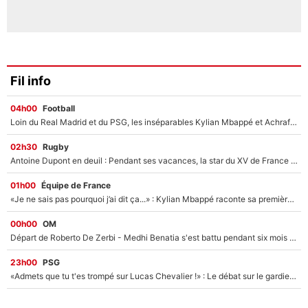
Fil info
04h00
Football
Loin du Real Madrid et du PSG, les inséparables Kylian Mbappé et Achraf Hakimi changent d'équipe le temps d'une journée !
02h30
Rugby
Antoine Dupont en deuil : Pendant ses vacances, la star du XV de France a perdu sa grand-mère
01h00
Équipe de France
«Je ne sais pas pourquoi j’ai dit ça...» : Kylian Mbappé raconte sa première rencontre avec Zinédine Zidane (et c’est très drôle)
00h00
OM
Départ de Roberto De Zerbi - Medhi Benatia s'est battu pendant six mois pour le retenir à l'OM, le PSG a été le naufrage de trop : «Je pars avec toi»
23h00
PSG
«Admets que tu t'es trompé sur Lucas Chevalier !» : Le débat sur le gardien du PSG vire au clash à l'After Foot