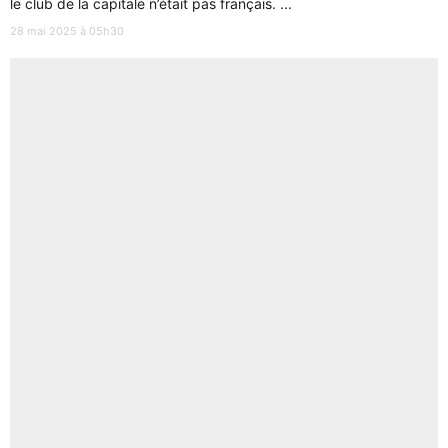
le club de la capitale n’était pas français. ...
28 mai 2025 à 05h30