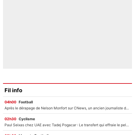
Fil info
04h00
Football
Après le dérapage de Nelson Monfort sur CNews, un ancien journaliste de France Télévisions relance la polémique sur les incendies en Gironde
02h30
Cyclisme
Paul Seixas chez UAE avec Tadej Pogacar : Le transfert qui effraie le peloton, «c’est la pire des choses qui puisse arriver»