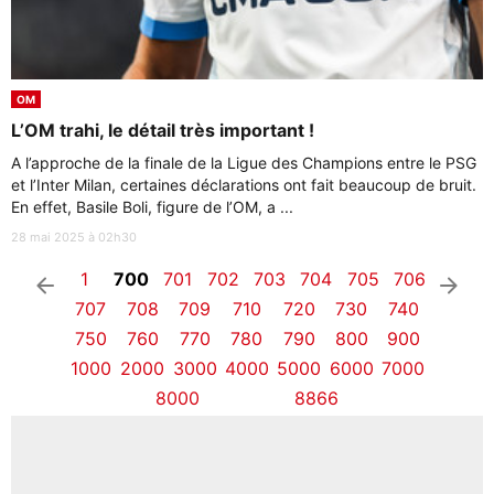
OM
L’OM trahi, le détail très important !
A l’approche de la finale de la Ligue des Champions entre le PSG
et l’Inter Milan, certaines déclarations ont fait beaucoup de bruit.
En effet, Basile Boli, figure de l’OM, a ...
28 mai 2025 à 02h30
1
700
701
702
703
704
705
706
arrow_left
arrow_right
707
708
709
710
720
730
740
750
760
770
780
790
800
900
1000
2000
3000
4000
5000
6000
7000
8000
8866