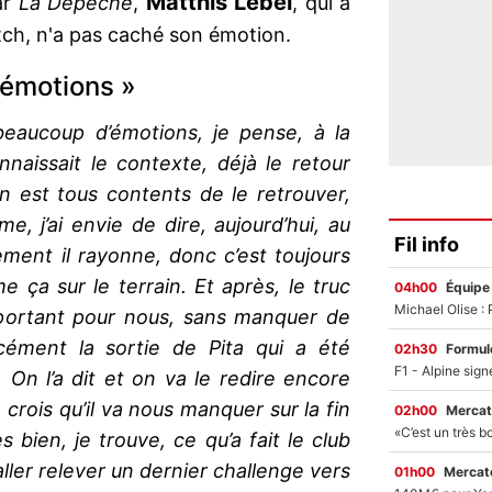
Matthis
Lebel
ar
La Dépêche
,
, qui a
tch, n'a pas caché son émotion.
’émotions »
beaucoup d’émotions, je pense, à la
naissait le contexte, déjà le retour
n est tous contents de le retrouver,
, j’ai envie de dire, aujourd’hui, au
Fil info
ement il rayonne, donc c’est toujours
 ça sur le terrain. Et après, le truc
04h00
Équipe
important pour nous, sans manquer de
cément la sortie de Pita qui a été
02h30
Formul
 On l’a dit et on va le redire encore
rois qu’il va nous manquer sur la fin
02h00
Mercat
ès bien, je trouve, ce qu’a fait le club
’aller relever un dernier challenge vers
01h00
Mercato