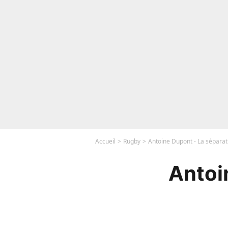
Accueil
Rugby
Antoine Dupont - La séparation
Antoi