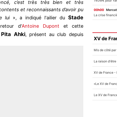
cé, c’est très très bien et très
contents et reconnaissants d’avoir pu
00h00
Mercat
Stade
e lui
», a indiqué l'ailier du
etour d'
Antoine Dupont
et cette
Pita
Ahki
c
, présent au club depuis
XV de Fra