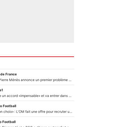
 de France
Michael Olise : Pierre Ménès annonce un premier problème pour Zinedine Zidane en équipe de France
e1
F1 - Alpine signe un accord «impensable» et va entrer dans une nouvelle dimension : Grande nouvelle pour Pierre Gasly !
o Football
«C’est un très bon choix» : L'OM fait une offre pour recruter un ancien joueur du PSG... et c'est validé dans l'After Foot !
 Football