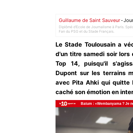
Guillaume de Saint Sauveur
-
Jour
Diplômé d’Ecole de Journalisme à Paris. Spéci
Fan du PSG et du Stade Français.
Le Stade Toulousain a véc
d'un titre samedi soir lor
Top 14, puisqu'il s'agis
Dupont sur les terrains 
avec Pita Ahki qui quitte 
caché son émotion en inter