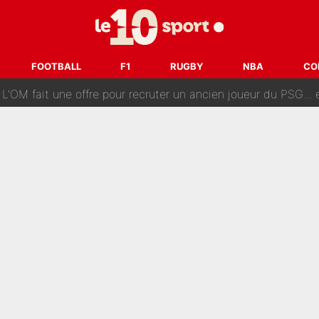
ès annonce un premier problème pour Zinedine Zidane en éq
 «impensable» et va entrer dans une nouvelle dimension : Gra
FOOTBALL
F1
RUGBY
NBA
CO
L'OM fait une offre pour recruter un ancien joueur du PSG... et
Le PSG a dit non au transfert qui bat tous les records sur 
e des ravages à Marseille : L’OM a placé 12 joueurs sur le marché des transferts… 