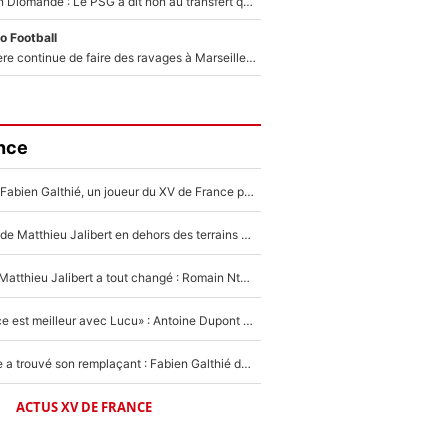
140M€ pour Yan Diomandé : Le PSG a dit non au transfert qui bat tous les records sur le mercato
o Football
La crise financière continue de faire des ravages à Marseille : L’OM a placé 12 joueurs sur le marché des transferts… et ça pourrait lui rapporter près de 100M€ !
nce
Mis de côté par Fabien Galthié, un joueur du XV de France partage sa frustration : «ils ne me l’ont pas dit tout de suite»
La raison d'être de Matthieu Jalibert en dehors des terrains de rugby : «Ça m'atteint autant que si tu touches à un membre de ma famille»
XV de France - Matthieu Jalibert a tout changé : Romain Ntamack doit-il s’inquiéter pour sa place à un an de la Coupe du monde ?
«Le XV de France est meilleur avec Lucu» : Antoine Dupont doit-il s’inquiéter pour sa place ?
Le XV de France a trouvé son remplaçant : Fabien Galthié doit-il se passer d'Antoine Dupont ?
ACTUS XV DE FRANCE