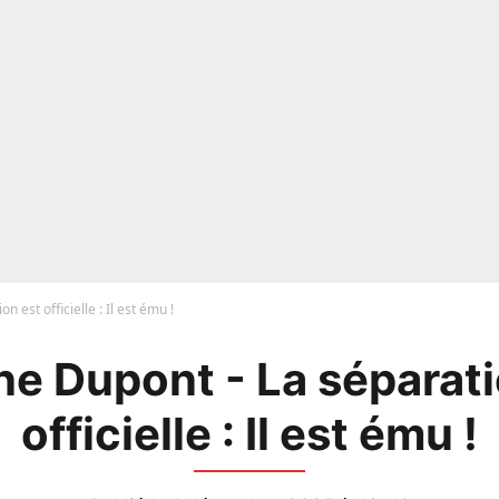
 est officielle : Il est ému !
ne Dupont - La séparati
officielle : Il est ému !