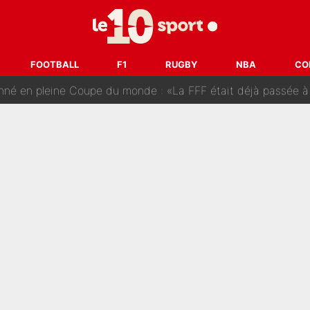
tir : Ces autres joueurs du XV de France pourraient aussi quitter le Stade Toulous
changent de chaîne : beIN SPORTS ne digère pas cette décision histor
FOOTBALL
F1
RUGBY
NBA
CO
é en pleine Coupe du monde : «La FFF était déjà passée à
gnature de Kylian Mbappé au Real Madrid continue de régaler 
ès annonce un premier problème pour Zinedine Zidane en éq