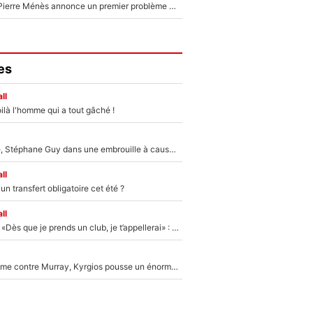
Michael Olise : Pierre Ménès annonce un premier problème pour Zinedine Zidane en équipe de France
es
ll
ilà l'homme qui a tout gâché !
«Détester à vie», Stéphane Guy dans une embrouille à cause du PSG !
ll
n transfert obligatoire cet été ?
ll
Mercato - OM - «Dès que je prends un club, je t’appellerai» : La promesse de Marcelino au moment de claquer la porte
Victime de racisme contre Murray, Kyrgios pousse un énorme coup de gueule !