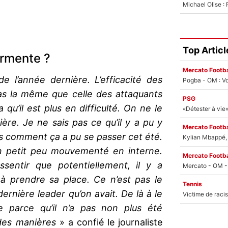
Top Articl
urmente ?
Mercato Footba
e l’année dernière. L’efficacité des
Pogba - OM : Vo
pas la même que celle des attaquants
PSG
 qu’il est plus en difficulté. On ne le
re. Je ne sais pas ce qu’il y a pu y
Mercato Footba
as comment ça a pu se passer cet été.
Kylian Mbappé, u
un petit peu mouvementé en interne.
Mercato Footba
essentir que potentiellement, il y a
r à prendre sa place. Ce n’est pas le
Tennis
rnière leader qu’on avait. De là à le
ile parce qu’il n’a pas non plus été
 des manières
» a confié le journaliste