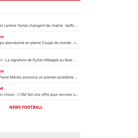
Kylian Mbappé et Lamine Yamal changent de chaîne : beIN SPORTS ne digère pas cette décision historique et prédit un fiasco pour la Liga
ce
Didier Deschamps abandonné en pleine Coupe du monde : «La FFF était déjà passée à Zinedine Zidane»
«C'est une fierté» : La signature de Kylian Mbappé au Real Madrid continue de régaler l'Espagne
ce
Michael Olise : Pierre Ménès annonce un premier problème pour Zinedine Zidane en équipe de France
ll
«C’est un très bon choix» : L'OM fait une offre pour recruter un ancien joueur du PSG... et c'est validé dans l'After Foot !
NEWS FOOTBALL