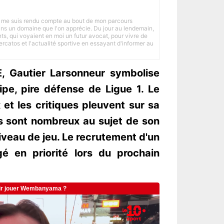
 je me suis rendu compte au bout de mon parcours
 dans un domaine que l'on apprécie. Du jour au lendemain,
nts, qui voyaient en moi un futur avocat, pour vivre de
ercatos et l'actualité sportive en essayant d'informer au
E, Gautier Larsonneur symbolise
ipe, pire défense de Ligue 1. Le
 et les critiques pleuvent sur sa
es sont nombreux au sujet de son
veau de jeu. Le recrutement d'un
gé en priorité lors du prochain