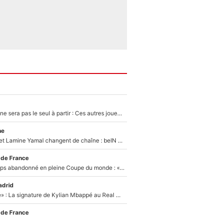
Thomas Ramos ne sera pas le seul à partir : Ces autres joueurs du XV de France pourraient aussi quitter le Stade Toulousain, un club de Top 14 est déjà sur les rangs
ne
Kylian Mbappé et Lamine Yamal changent de chaîne : beIN SPORTS ne digère pas cette décision historique et prédit un fiasco pour la Liga
 de France
Didier Deschamps abandonné en pleine Coupe du monde : «La FFF était déjà passée à Zinedine Zidane»
adrid
«C'est une fierté» : La signature de Kylian Mbappé au Real Madrid continue de régaler l'Espagne
 de France