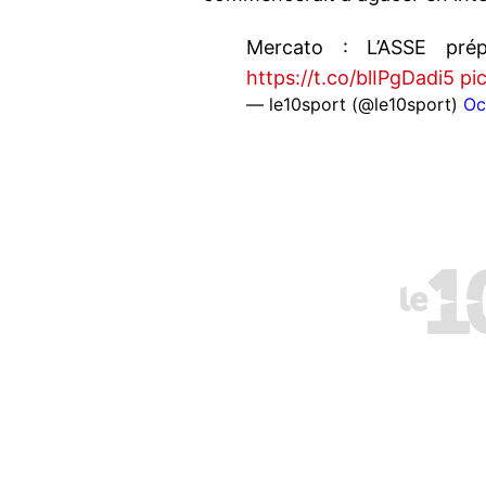
Mercato : L’ASSE pré
https://t.co/blIPgDadi5
pi
— le10sport (@le10sport)
Oc