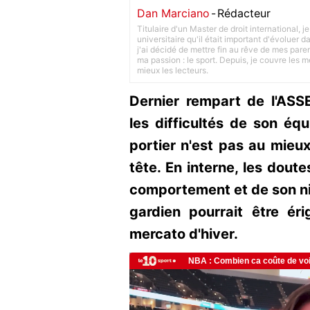
Dan Marciano
-
Rédacteur
Titulaire d'un Master de droit international,
universitaire qu'il était important d'évoluer
j'ai décidé de mettre fin au rêve de mes pare
ma passion : le sport. Depuis, je couvre les m
mieux les lecteurs.
Dernier rempart de l'ASS
les difficultés de son équ
portier n'est pas au mieux
tête. En interne, les dout
comportement et de son ni
gardien pourrait être éri
mercato d'hiver.