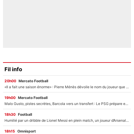
Fil info
20h00
Mercato Football
«Il a fait une saison énorme» : Pierre Ménès dévoile le nom du joueur que l’OM devait absolument recruter cet été, l’IA valide la piste !
19h00
Mercato Football
Malo Gusto, pistes secrètes, Barcola vers un transfert : Le PSG prépare encore des surprises sur le mercato
18h30
Football
Humilié par un dribble de Lionel Messi en plein match, un joueur d’Arsenal a changé de coiffure pour passer incognito !
18h15
Omnisport