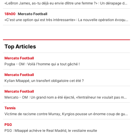
«LeBron James, as-tu déjà eu envie d’être une femme ?» : Un dérapage de Donald Trump sur la superstar de la NBA refait surface
18h00
Mercato Football
«C'est une option qui est très intéressante» : La nouvelle opération évoquée au PSG est déjà validée dans l’After Foot
Top Articles
Mercato Football
Pogba - OM : Voilà l'homme qui a tout gâché !
Mercato Football
Kylian Mbappé, un transfert obligatoire cet été ?
Mercato Football
Mercato - OM : Un grand nom a été éjecté, «l’entraîneur ne voulait pas me conserver»
Tennis
Victime de racisme contre Murray, Kyrgios pousse un énorme coup de gueule !
PSG
PSG : Mbappé achève le Real Madrid, le vestiaire exulte