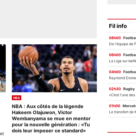
Fil info
08h00
Footbal
06h00
Footbal
04h00
Footbal
02h30
Rugby
NBA
NBA : Aux côtés de la légende
01h00
Mercato
Hakeem Olajuwon, Victor
Wembanyama se mue en mentor
pour la nouvelle génération : «Tu
dois leur imposer ce standard»
 et