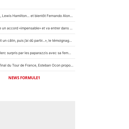
Max Verstappen, Lewis Hamilton… et bientôt Fernando Alonso ? Le classement des pilotes les mieux payés en Formule 1 risque de changer !
F1 - Alpine signe un accord «impensable» et va entrer dans une nouvelle dimension : Grande nouvelle pour Pierre Gasly !
F1 : « Je lui ai fait un câlin, puis j’ai dû partir...», le témoignage émouvant de Max Verstappen sur sa fille
F1 : Charles Leclerc surpris par les paparazzis avec sa femme, les rumeurs étaient vraies !
Comme pour le final du Tour de France, Esteban Ocon propose un Grand Prix de Formule 1 à Paris : «Autour de l’Arc de Triomphe, ce serait génial» !
NEWS FORMULE1