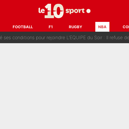
Voice Kids : Contacté par Matt Pokora, Kylian Mbappé a accepté
est terminé, DAZN a fait son choix pour Benjamin Da Silva et
FOOTBALL
F1
RUGBY
NBA
CO
onditions pour rejoindre L'EQUIPE du Soir : Il refuse de faire l'
 plus peur dans le fait de devenir maman» : En couple avec Antoine Dupont, Iris Mitte
kliouche menace Désiré Doué au PSG : «Je valide à 200%»