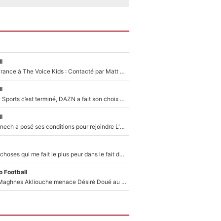
l
De l'équipe de France à The Voice Kids : Contacté par Matt Pokora, Kylian Mbappé a accepté de jouer un rôle inédit sur TF1 !
l
La Liga sur beIN Sports c’est terminé, DAZN a fait son choix pour Benjamin Da Silva et Omar Da Fonseca !
l
Raymond Domenech a posé ses conditions pour rejoindre L'EQUIPE du Soir : Il refuse de faire l'émission avec un autre chroniqueur !
«C’est l'une des choses qui me fait le plus peur dans le fait de devenir maman» : En couple avec Antoine Dupont, Iris Mittenaere s'inquiète déjà pour ses futurs enfants !
 Football
Le transfert de Maghnes Akliouche menace Désiré Doué au PSG : «Je valide à 200%»