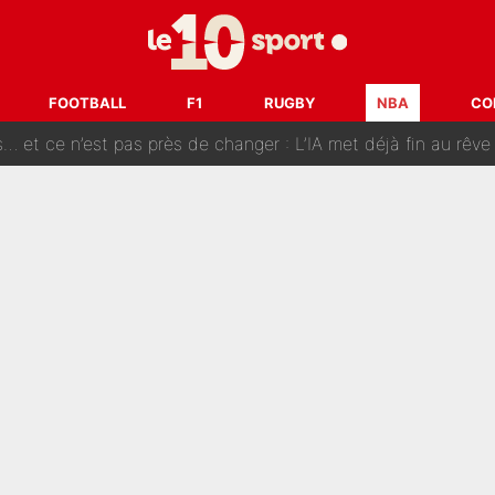
 Pogacar chez UAE Team Emirates : Le transfert surprise qui se pr
 Pourquoi le départ de Randal Kolo Muani a tout changé pour 
FOOTBALL
F1
RUGBY
NBA
CO
et ce n’est pas près de changer : L’IA met déjà fin au rêve de
ier» Zinédine Zidane qui a rendu fou Didier Deschamps
o Genesio : L’entraîneur de l’OM est déçu et s’attendait à 