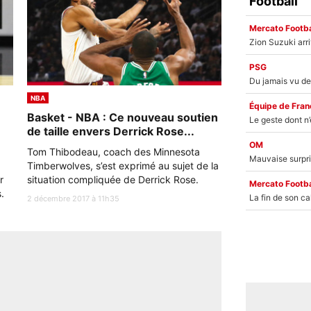
Football
Mercato Footba
PSG
NBA
Équipe de Fran
e
Basket - NBA : Ce nouveau soutien
de taille envers Derrick Rose...
OM
Tom Thibodeau, coach des Minnesota
Timberwolves, s’est exprimé au sujet de la
r
situation compliquée de Derrick Rose.
Mercato Footba
.
2 décembre 2017 à 11h35