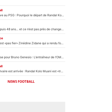
ll
Zion Suzuki arrive au PSG : Pourquoi le départ de Randal Kolo Muani a tout changé pour le transfert du gardien japonais
Du jamais vu depuis 48 ans… et ce n’est pas près de changer : L’IA met déjà fin au rêve de Khvicha Kvaratskhelia avec le PSG
ce
Le geste dont n’est «pas fier» Zinédine Zidane qui a rendu fou Didier Deschamps
Mauvaise surprise pour Bruno Genesio : L’entraîneur de l’OM est déçu et s’attendait à beaucoup mieux à Marseille
ll
La fin de son calvaire est arrivée : Randal Kolo Muani est «très content et soulagé» d’avoir enfin définitivement quitté le PSG
NEWS FOOTBALL