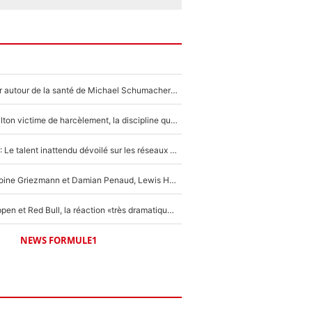
Nouvelle rumeur autour de la santé de Michael Schumacher : Sa femme Corinna sort du silence
F1 - Lewis Hamilton victime de harcèlement, la discipline qui lui a évité le pire : «J'aurais probablement mal tourné»
Lewis Hamilton : Le talent inattendu dévoilé sur les réseaux sociaux qui a impressionné Kim Kardashian pendant leurs vacances en amoureux !
F1 : Comme Antoine Griezmann et Damian Penaud, Lewis Hamilton se lance dans le business des cartes à collectionner !
F1 : Max Verstappen et Red Bull, la réaction «très dramatique» des fans qui agace le quadruple champion du monde !
NEWS FORMULE1