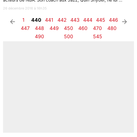
26 décembre 2016 à 16h35
1
440
441
442
443
444
445
446
arrow_left
arrow_right
447
448
449
450
460
470
480
490
500
545