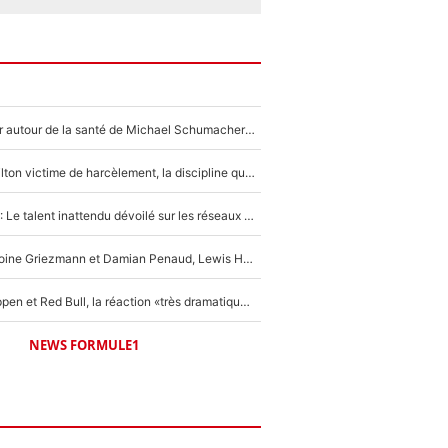
Nouvelle rumeur autour de la santé de Michael Schumacher : Sa femme Corinna sort du silence
F1 - Lewis Hamilton victime de harcèlement, la discipline qui lui a évité le pire : «J'aurais probablement mal tourné»
Lewis Hamilton : Le talent inattendu dévoilé sur les réseaux sociaux qui a impressionné Kim Kardashian pendant leurs vacances en amoureux !
F1 : Comme Antoine Griezmann et Damian Penaud, Lewis Hamilton se lance dans le business des cartes à collectionner !
F1 : Max Verstappen et Red Bull, la réaction «très dramatique» des fans qui agace le quadruple champion du monde !
NEWS FORMULE1