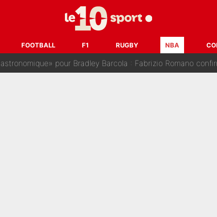
 Mika Godts : Luis Campos prépare déjà une nouvelle offensiv
ne L’Équipe : L’IA conseille cinq noms à Olivier Ménard pour
FOOTBALL
F1
RUGBY
NBA
CO
tronomique» pour Bradley Barcola : Fabrizio Romano confirm
n autre club de Top 14 : Le Stade Toulousain annonce son tr
arcelone tente un coup d'intox dans le deal Ferran Torres ?