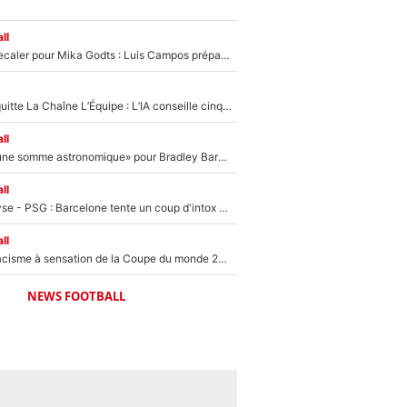
ll
Le PSG se fait recaler pour Mika Godts : Luis Campos prépare déjà une nouvelle offensive pour boucler son transfert !
Johan Micoud quitte La Chaîne L’Équipe : L’IA conseille cinq noms à Olivier Ménard pour le remplacer dans L’Équipe du Soir
ll
Le PSG «exige une somme astronomique» pour Bradley Barcola : Fabrizio Romano confirme sa prochaine destination !
ll
Mercato - Analyse - PSG : Barcelone tente un coup d'intox dans le deal Ferran Torres ?
ll
De victime du racisme à sensation de la Coupe du monde 2026 : Tout savoir sur Zion Suzuki, le gardien qui peut mettre Lucas Chevalier à la porte au PSG !
NEWS FOOTBALL