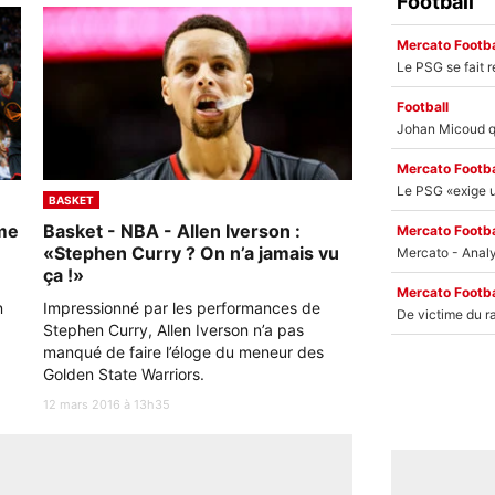
Football
Mercato Footba
Football
Mercato Footba
BASKET
ime
Basket - NBA - Allen Iverson :
Mercato Footba
«Stephen Curry ? On n’a jamais vu
ça !»
Mercato Footba
n
Impressionné par les performances de
Stephen Curry, Allen Iverson n’a pas
manqué de faire l’éloge du meneur des
Golden State Warriors.
12 mars 2016 à 13h35