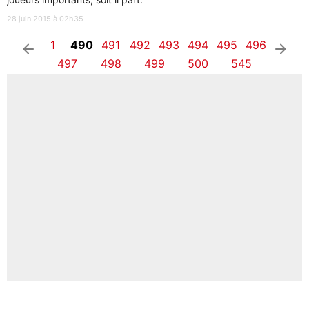
28 juin 2015 à 02h35
1
490
491
492
493
494
495
496
arrow_left
arrow_right
497
498
499
500
545