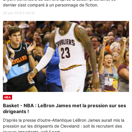
dernier s’est comparé à un personnage de fiction.
28 juin 2015 à 16h35
NBA
Basket - NBA : LeBron James met la pression sur ses
dirigeants !
D’après la presse d’outre-Atlantique LeBron James aurait mis la
pression sur les dirigeants de Cleveland : soit ils recrutent des
joueurs importants, soit il part.