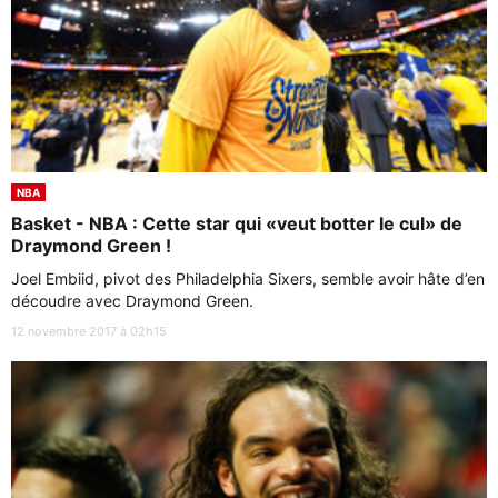
NBA
Basket - NBA : Cette star qui «veut botter le cul» de
Draymond Green !
Joel Embiid, pivot des Philadelphia Sixers, semble avoir hâte d’en
découdre avec Draymond Green.
12 novembre 2017 à 02h15