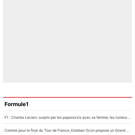
Formule1
F1 : Charles Leclerc surpris par les paparazzis avec sa femme, les rumeurs étaient vraies !
Comme pour le final du Tour de France, Esteban Ocon propose un Grand Prix de Formule 1 à Paris : «Autour de l’Arc de Triomphe, ce serait génial» !