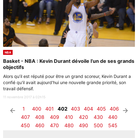
NBA
Basket - NBA : Kevin Durant dévoile l’un de ses grands
objectifs
Alors qu’il est réputé pour être un grand scoreur, Kevin Durant a
confié qu'il avait aujourd'hui une nouvelle grande priorité, son
travail défensif.
11 novembre 2017 à 02h15
1
400
401
402
403
404
405
406
arrow_left
arrow_right
407
408
409
410
420
430
440
450
460
470
480
490
500
545