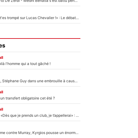
Départ de Roberto De Zerbi - Medhi Benatia s'est battu pendant six mois pour le retenir à l'OM, le PSG a été le naufrage de trop : «Je pars avec toi»
«Admets que tu t'es trompé sur Lucas Chevalier !» : Le débat sur le gardien du PSG vire au clash à l'After Foot
es
ll
ilà l'homme qui a tout gâché !
«Détester à vie», Stéphane Guy dans une embrouille à cause du PSG !
ll
n transfert obligatoire cet été ?
ll
Mercato - OM - «Dès que je prends un club, je t’appellerai» : La promesse de Marcelino au moment de claquer la porte
Victime de racisme contre Murray, Kyrgios pousse un énorme coup de gueule !