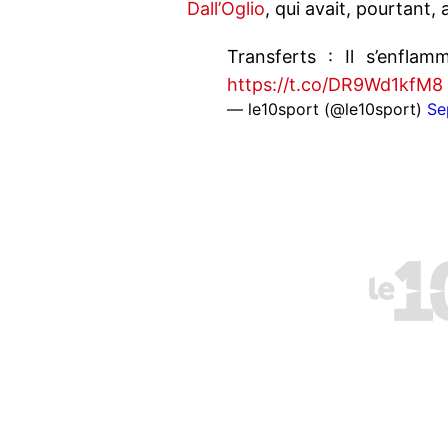
Dall’Oglio
, qui avait, pourtant,
Transferts : Il s’enfla
https://t.co/DR9Wd1kfM8
— le10sport (@le10sport)
Se