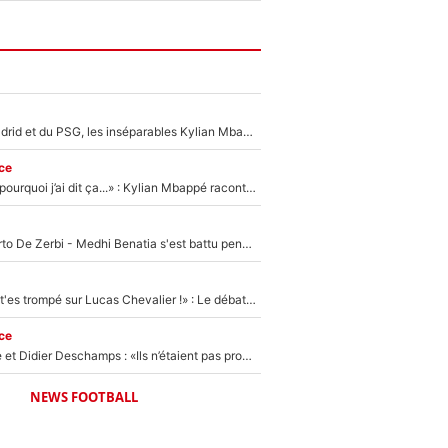
Loin du Real Madrid et du PSG, les inséparables Kylian Mbappé et Achraf Hakimi changent d'équipe le temps d'une journée !
ce
«Je ne sais pas pourquoi j’ai dit ça...» : Kylian Mbappé raconte sa première rencontre avec Zinédine Zidane (et c’est très drôle)
Départ de Roberto De Zerbi - Medhi Benatia s'est battu pendant six mois pour le retenir à l'OM, le PSG a été le naufrage de trop : «Je pars avec toi»
«Admets que tu t'es trompé sur Lucas Chevalier !» : Le débat sur le gardien du PSG vire au clash à l'After Foot
ce
Zinédine Zidane et Didier Deschamps : «Ils n’étaient pas proches», les confidences d’un membre de l’équipe de France 1998 sur leur relation spéciale
NEWS FOOTBALL