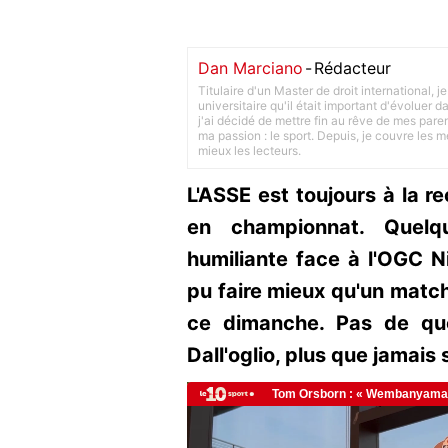
Dan Marciano
-
Rédacteur
Titulaire d'un Master de droit international,
universitaire qu'il était important d'évoluer
j'ai décidé de mettre fin au rêve de mes pare
ma passion : le sport. Depuis, je couvre les m
mieux les lecteurs.
L'ASSE est toujours à la r
en championnat. Quelq
humiliante face à l'OGC Ni
pu faire mieux qu'un match
ce dimanche. Pas de quo
Dall'oglio, plus que jamais s