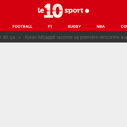
SG, les inséparables Kylian Mbappé et Achraf Hakimi changent 
Pendant ses vacances, la star du XV de France a perdu sa g
FOOTBALL
F1
RUGBY
NBA
CO
 dit ça...» : Kylian Mbappé raconte sa première rencontre avec Zi
i Benatia s'est battu pendant six mois pour le retenir à l'OM, le PSG a été
sur Lucas Chevalier !» : Le débat sur le gardien du PSG vire 