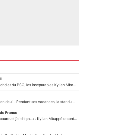
l
Loin du Real Madrid et du PSG, les inséparables Kylian Mbappé et Achraf Hakimi changent d'équipe le temps d'une journée !
Antoine Dupont en deuil : Pendant ses vacances, la star du XV de France a perdu sa grand-mère
 de France
«Je ne sais pas pourquoi j’ai dit ça...» : Kylian Mbappé raconte sa première rencontre avec Zinédine Zidane (et c’est très drôle)