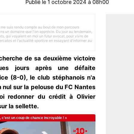
Publié le 1 octobre 2024 à 08h00
 je me suis rendu compte au bout de mon parcours
 dans un domaine que l'on apprécie. Du jour au lendemain,
nts, qui voyaient en moi un futur avocat, pour vivre de
ercatos et l'actualité sportive en essayant d'informer au
echerche de sa deuxième victoire
ues jours après une défaite
ce (8-0), le club stéphanois n'a
 nul sur la pelouse du FC Nantes
i redonner du crédit à Olivier
ur la sellette.