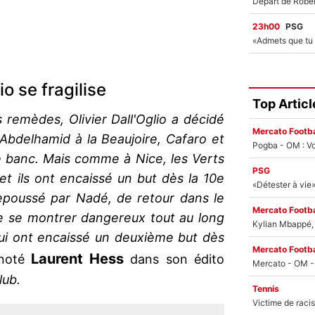
23h00
PSG
io se fragilise
Top Articl
remèdes, Olivier Dall'Oglio a décidé
Mercato Footba
 Abdelhamid à la Beaujoire, Cafaro et
Pogba - OM : Vo
e banc. Mais comme à Nice, les Verts
PSG
et ils ont encaissé un but dès la 10e
epoussé par Nadé, de retour dans le
Mercato Footba
e se montrer dangereux tout au long
Kylian Mbappé, u
ui ont encaissé un deuxième but dès
Mercato Footba
Laurent Hess
 noté
dans son édito
lub.
Tennis