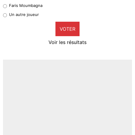
1%
Faris Moumbagna
Pierre-Emile Hojbjerg
Un autre joueur
9%
VOTER
Neal Maupay
4%
Voir les résultats
Amine Harit
3%
Faris Moumbagna
4%
Un autre joueur
5%
1615 personnes ont participé aux votes.