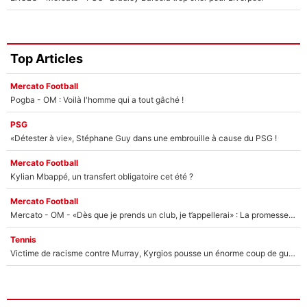
Top Articles
Mercato Football
Pogba - OM : Voilà l'homme qui a tout gâché !
PSG
«Détester à vie», Stéphane Guy dans une embrouille à cause du PSG !
Mercato Football
Kylian Mbappé, un transfert obligatoire cet été ?
Mercato Football
Mercato - OM - «Dès que je prends un club, je t’appellerai» : La promesse de Marcelino au moment de claquer la porte
Tennis
Victime de racisme contre Murray, Kyrgios pousse un énorme coup de gueule !