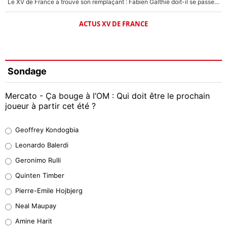
Le XV de France a trouvé son remplaçant : Fabien Galthié doit-il se passer d'Antoine Dupont ?
ACTUS XV DE FRANCE
Sondage
Mercato - Ça bouge à l’OM : Qui doit être le prochain
joueur à partir cet été ?
Geoffrey Kondogbia
Geoffrey Kondogbia
38%
Leonardo Balerdi
Leonardo Balerdi
Geronimo Rulli
32%
Quinten Timber
Geronimo Rulli
Pierre-Emile Hojbjerg
5%
Neal Maupay
Quinten Timber
Amine Harit