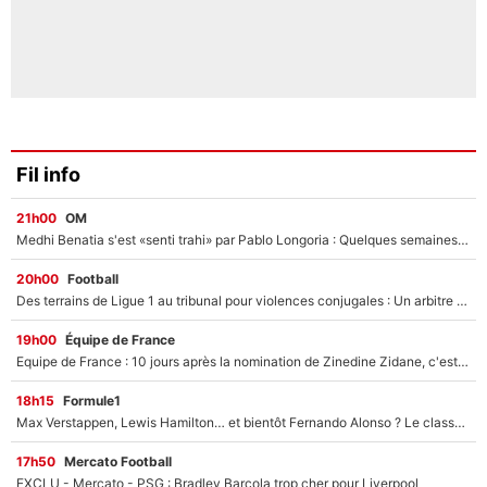
Fil info
21h00
OM
Medhi Benatia s'est «senti trahi» par Pablo Longoria : Quelques semaines après son départ, l'ancien directeur de football de l'OM règle ses comptes
20h00
Football
Des terrains de Ligue 1 au tribunal pour violences conjugales : Un arbitre français encourt une peine de 18 mois de prison !
19h00
Équipe de France
Equipe de France : 10 jours après la nomination de Zinedine Zidane, c'est au tour de son fils de prendre un nouveau départ !
18h15
Formule1
Max Verstappen, Lewis Hamilton… et bientôt Fernando Alonso ? Le classement des pilotes les mieux payés en Formule 1 risque de changer !
17h50
Mercato Football
EXCLU - Mercato - PSG : Bradley Barcola trop cher pour Liverpool