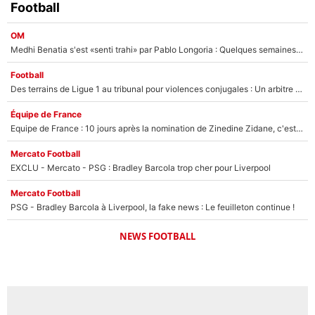
Football
OM
Medhi Benatia s'est «senti trahi» par Pablo Longoria : Quelques semaines après son départ, l'ancien directeur de football de l'OM règle ses comptes
Football
Des terrains de Ligue 1 au tribunal pour violences conjugales : Un arbitre français encourt une peine de 18 mois de prison !
Équipe de France
Equipe de France : 10 jours après la nomination de Zinedine Zidane, c'est au tour de son fils de prendre un nouveau départ !
Mercato Football
EXCLU - Mercato - PSG : Bradley Barcola trop cher pour Liverpool
Mercato Football
PSG - Bradley Barcola à Liverpool, la fake news : Le feuilleton continue !
NEWS FOOTBALL