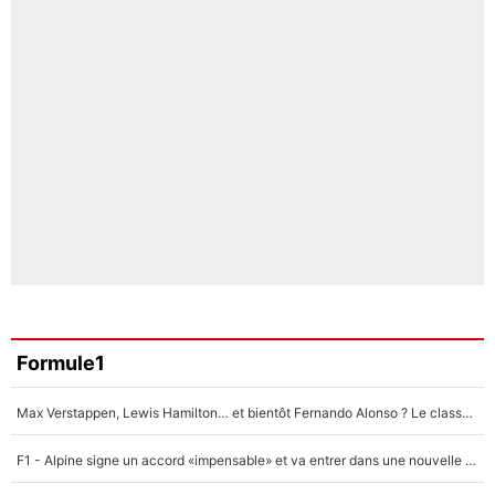
Formule1
Max Verstappen, Lewis Hamilton… et bientôt Fernando Alonso ? Le classement des pilotes les mieux payés en Formule 1 risque de changer !
F1 - Alpine signe un accord «impensable» et va entrer dans une nouvelle dimension : Grande nouvelle pour Pierre Gasly !