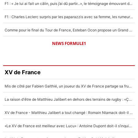
F1 : « Je lui ai fait un câlin, puis j’ai dû partir...», le témoignage émouvant de Max Verstappen sur sa fille
F1 : Charles Leclerc surpris par les paparazzis avec sa femme, les rumeurs étaient vraies !
Comme pour le final du Tour de France, Esteban Ocon propose un Grand Prix de Formule 1 à Paris : «Autour de l’Arc de Triomphe, ce serait génial» !
NEWS FORMULE1
XV de France
Mis de côté par Fabien Galthié, un joueur du XV de France partage sa frustration : «ils ne me l’ont pas dit tout de suite»
La raison d'être de Matthieu Jalibert en dehors des terrains de rugby : «Ça m'atteint autant que si tu touches à un membre de ma famille»
XV de France - Matthieu Jalibert a tout changé : Romain Ntamack doit-il s’inquiéter pour sa place à un an de la Coupe du monde ?
«Le XV de France est meilleur avec Lucu» : Antoine Dupont doit-il s’inquiéter pour sa place ?