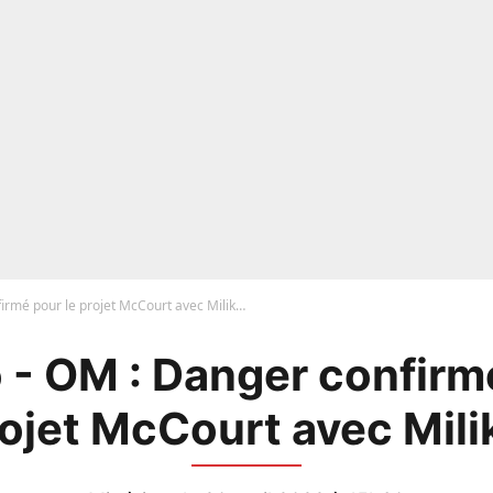
irmé pour le projet McCourt avec Milik…
 - OM : Danger confirmé
ojet McCourt avec Mil