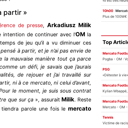
 partir »
10h00
Mercato
Arkadiusz Milik
érence de presse
,
OM
e intention de continuer avec l’
la
Top Articl
temps de jeu qu’il a vu diminuer ces
 pensé à partir, et je n’ai pas envie de
Mercato Footba
de la mauvaise manière tout ça parce
Pogba - OM : Vo
 comme un défi, je savais que j’aurais
PSG
ités, de rejouer et j’ai travaillé sur
tir, ni à ce mercato, ni celui d’avant,
Mercato Footba
 Pour le moment, je suis sous contrat
Kylian Mbappé, u
Milik
tre que sur ça
», assurait
. Reste
Mercato Footba
mercato
tiendra parole une fois le
Tennis