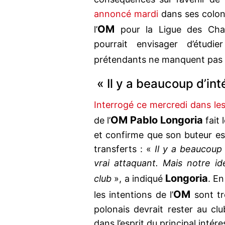
annoncé mardi
dans ses colonn
OM
l’
pour la Ligue des Cha
pourrait envisager d’étudie
prétendants ne manquent pas
« Il y a beaucoup d’int
Interrogé ce mercredi dans le
OM Pablo Longoria
de l’
fait 
et confirme que son buteur est
transferts : «
Il y a beaucoup d
vrai attaquant. Mais notre id
Longoria
club
», a indiqué
. En
OM
les intentions de l’
sont tr
polonais devrait rester au clu
dans l’esprit du principal intére