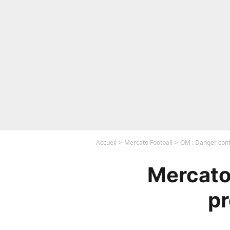
Accueil
Mercato Football
OM : Danger conf
Mercato
pr