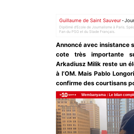
Guillaume de Saint Sauveur
-
Jour
Diplômé d’Ecole de Journalisme à Paris. Spéci
Fan du PSG et du Stade Français.
Annoncé avec insistance su
cote très importante s
Arkadiusz Milik reste un 
à l’OM. Mais Pablo Longori
confirme des courtisans p