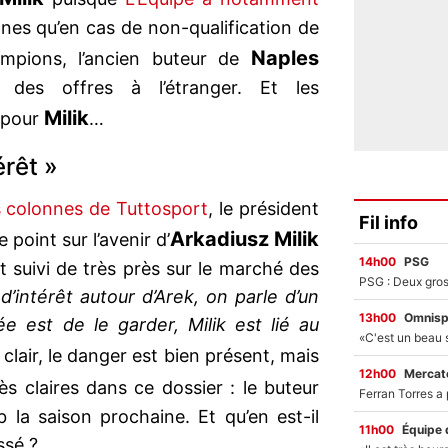
es qu’en cas de non-qualification de
Naples
mpions, l’ancien buteur de
r des offres à l’étranger. Et les
Milik
 pour
…
érêt »
s colonnes de Tuttosport
, le président
Fil info
Arkadiusz Milik
le point sur l’avenir d’
14h00
PSG
 suivi de très près sur le marché des
’intérêt autour d’Arek, on parle d’un
13h00
Omnisp
ée est de le garder, Milik est lié au
 clair, le danger est bien présent, mais
12h00
Mercato
ès claires dans ce dossier : le buteur
b la saison prochaine. Et qu’en est-il
11h00
Équipe 
ssé ?