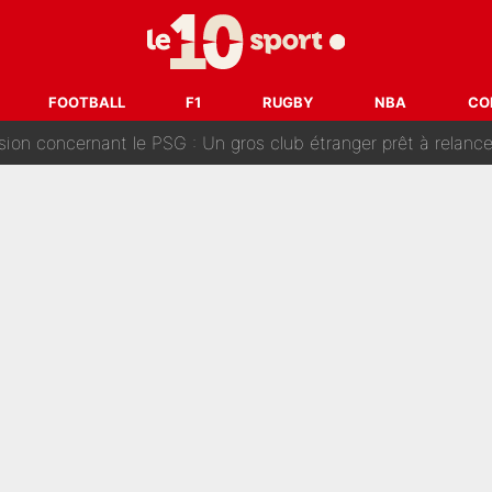
ouclés en 2027 ? L'IA prédit déjà les deux joueurs qui pourra
t à 90 % des Français» : Voilà combien touchait Nelson Monfort sur Franc
FOOTBALL
F1
RUGBY
NBA
CO
oncernant le PSG : Un gros club étranger prêt à relancer le feuilleton pour 
tient» : Les révélations de la famille Zidane sur sa prise de p
oici les recrues espérées par Bruno Genesio et Grégory Loren