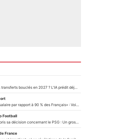
PSG : Deux gros transferts bouclés en 2027 ? L'IA prédit déjà les deux joueurs qui pourraient rejoindre Luis Enrique !
ort
«C'est un beau salaire par rapport à 90 % des Français» : Voilà combien touchait Nelson Monfort sur France Télévisions avant de rejoindre CNews
 Football
Ferran Torres a pris sa décision concernant le PSG : Un gros club étranger prêt à relancer le feuilleton pour la signature du champion du monde 2026 !
de France