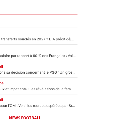
PSG : Deux gros transferts bouclés en 2027 ? L'IA prédit déjà les deux joueurs qui pourraient rejoindre Luis Enrique !
«C'est un beau salaire par rapport à 90 % des Français» : Voilà combien touchait Nelson Monfort sur France Télévisions avant de rejoindre CNews
ll
Ferran Torres a pris sa décision concernant le PSG : Un gros club étranger prêt à relancer le feuilleton pour la signature du champion du monde 2026 !
ce
«Il est très heureux et impatient» : Les révélations de la famille Zidane sur sa prise de pouvoir en équipe de France !
ll
Plus de 100M€ pour l'OM : Voici les recrues espérées par Bruno Genesio et Grégory Lorenzi après l’opération dégraissage
NEWS FOOTBALL