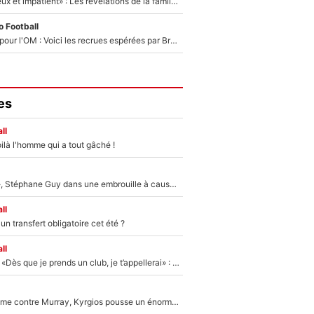
«Il est très heureux et impatient» : Les révélations de la famille Zidane sur sa prise de pouvoir en équipe de France !
 Football
Plus de 100M€ pour l'OM : Voici les recrues espérées par Bruno Genesio et Grégory Lorenzi après l’opération dégraissage
es
ll
ilà l'homme qui a tout gâché !
«Détester à vie», Stéphane Guy dans une embrouille à cause du PSG !
ll
n transfert obligatoire cet été ?
ll
Mercato - OM - «Dès que je prends un club, je t’appellerai» : La promesse de Marcelino au moment de claquer la porte
Victime de racisme contre Murray, Kyrgios pousse un énorme coup de gueule !