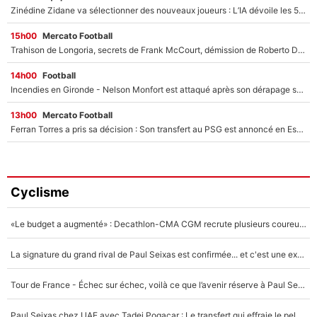
Zinédine Zidane va sélectionner des nouveaux joueurs : L’IA dévoile les 5 cracks qui pourraient rapidement le rejoindre en équipe de France !
15h00
Mercato Football
Trahison de Longoria, secrets de Frank McCourt, démission de Roberto De Zerbi : Medhi Benatia se lâche sur son départ de l'OM et fait d'importantes révélations
14h00
Football
Incendies en Gironde - Nelson Monfort est attaqué après son dérapage sur CNews : «Et lui, il prend combien pour parler dans un studio climatisé?»
13h00
Mercato Football
Ferran Torres a pris sa décision : Son transfert au PSG est annoncé en Espagne !
Cyclisme
«Le budget a augmenté» : Decathlon-CMA CGM recrute plusieurs coureurs pour offrir à Paul Seixas une équipe pour gagner le Tour de France 2027
La signature du grand rival de Paul Seixas est confirmée... et c'est une excellente nouvelle pour l'équipe Decathlon-CMA CGM !
Tour de France - Échec sur échec, voilà ce que l’avenir réserve à Paul Seixas : «Tant qu’il y aura un Pogacar comme celui-là...»
Paul Seixas chez UAE avec Tadej Pogacar : Le transfert qui effraie le peloton, «c’est la pire des choses qui puisse arriver»