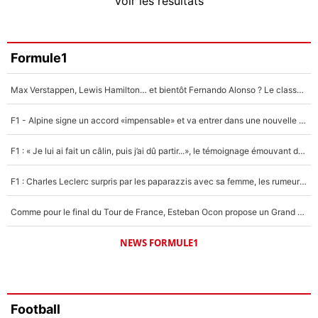
Voir les résultats
Amine Harit
3%
Faris Moumbagna
Formule1
4%
Max Verstappen, Lewis Hamilton… et bientôt Fernando Alonso ? Le classement des pilotes les mieux payés en Formule 1 risque de changer !
Un autre joueur
5%
F1 - Alpine signe un accord «impensable» et va entrer dans une nouvelle dimension : Grande nouvelle pour Pierre Gasly !
1647 personnes ont participé aux votes.
F1 : « Je lui ai fait un câlin, puis j’ai dû partir...», le témoignage émouvant de Max Verstappen sur sa fille
F1 : Charles Leclerc surpris par les paparazzis avec sa femme, les rumeurs étaient vraies !
Comme pour le final du Tour de France, Esteban Ocon propose un Grand Prix de Formule 1 à Paris : «Autour de l’Arc de Triomphe, ce serait génial» !
NEWS FORMULE1
Football