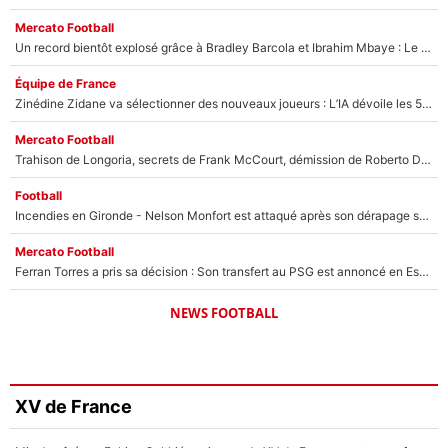
Mercato Football
Un record bientôt explosé grâce à Bradley Barcola et Ibrahim Mbaye : Le PSG sur le point de réaliser un mercato historique ?
Équipe de France
Zinédine Zidane va sélectionner des nouveaux joueurs : L’IA dévoile les 5 cracks qui pourraient rapidement le rejoindre en équipe de France !
Mercato Football
Trahison de Longoria, secrets de Frank McCourt, démission de Roberto De Zerbi : Medhi Benatia se lâche sur son départ de l'OM et fait d'importantes révélations
Football
Incendies en Gironde - Nelson Monfort est attaqué après son dérapage sur CNews : «Et lui, il prend combien pour parler dans un studio climatisé?»
Mercato Football
Ferran Torres a pris sa décision : Son transfert au PSG est annoncé en Espagne !
NEWS FOOTBALL
XV de France