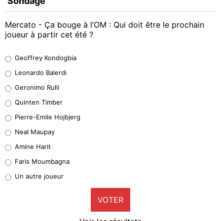
Sondage
Mercato - Ça bouge à l’OM : Qui doit être le prochain
joueur à partir cet été ?
Geoffrey Kondogbia
Geoffrey Kondogbia
38%
Leonardo Balerdi
Leonardo Balerdi
Geronimo Rulli
32%
Quinten Timber
Geronimo Rulli
Pierre-Emile Hojbjerg
5%
Neal Maupay
Quinten Timber
Amine Harit
1%
Faris Moumbagna
Pierre-Emile Hojbjerg
Un autre joueur
9%
VOTER
Neal Maupay
4%