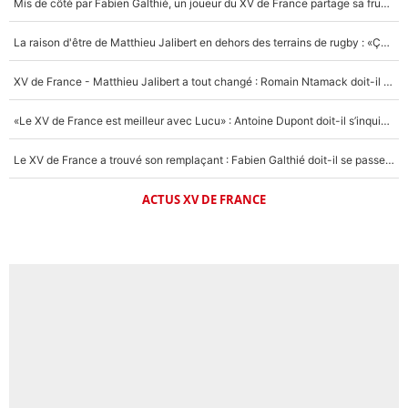
Mis de côté par Fabien Galthié, un joueur du XV de France partage sa frustration : «ils ne me l’ont pas dit tout de suite»
La raison d'être de Matthieu Jalibert en dehors des terrains de rugby : «Ça m'atteint autant que si tu touches à un membre de ma famille»
XV de France - Matthieu Jalibert a tout changé : Romain Ntamack doit-il s’inquiéter pour sa place à un an de la Coupe du monde ?
«Le XV de France est meilleur avec Lucu» : Antoine Dupont doit-il s’inquiéter pour sa place ?
Le XV de France a trouvé son remplaçant : Fabien Galthié doit-il se passer d'Antoine Dupont ?
ACTUS XV DE FRANCE