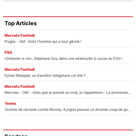
Top Articles
Mercato Football
Pogba - OM : Voilà l'homme qui a tout gâché !
PSG
«Détester à vie», Stéphane Guy dans une embrouille à cause du PSG !
Mercato Football
Kylian Mbappé, un transfert obligatoire cet été ?
Mercato Football
Mercato - OM - «Dès que je prends un club, je t’appellerai» : La promesse de Marcelino au moment de claquer la porte
Tennis
Victime de racisme contre Murray, Kyrgios pousse un énorme coup de gueule !