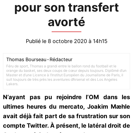
pour son transfert
avorté
Publié le 8 octobre 2020 à 14h15
Thomas Bourseau
-
Rédacteur
Féru de sport, Thomas a grandi entre le ballon rond du football et le
orange du basket, ses deux coups de cœur depuis toujours. Diplômé d’un
Master et d’une Licence à l’Institut Européen du Journalisme de Paris, il
suit toujours de très près les aventures d’Arsenal et des Los Angeles
Lakers.
N’ayant pas pu rejoindre l’OM dans les
ultimes heures du mercato, Joakim Mæhle
avait déjà fait part de sa frustration sur son
compte Twitter. À présent, le latéral droit de