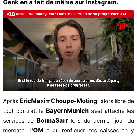
Genk en a fait de même sur Instagram.
Eric
Maxim
Choupo
Moting
Après
-
, alors libre de
Bayern
Munich
tout contrat, le
s’est attaché les
Bouna
Sarr
services de
lors du dernier jour du
OM
mercato. L’
a pu renflouer ses caisses en y