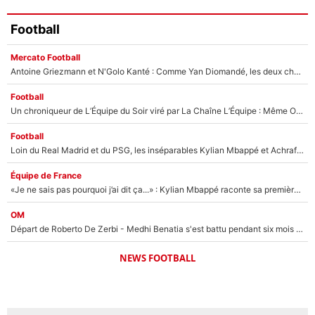
Football
Mercato Football
Antoine Griezmann et N'Golo Kanté : Comme Yan Diomandé, les deux champions du monde ont refusé de signer au PSG !
Football
Un chroniqueur de L’Équipe du Soir viré par La Chaîne L’Équipe : Même Olivier Ménard n’avait pas pu empêcher son départ, «je l’ai appris sur Twitter, je l’ai vécu assez mal»
Football
Loin du Real Madrid et du PSG, les inséparables Kylian Mbappé et Achraf Hakimi changent d'équipe le temps d'une journée !
Équipe de France
«Je ne sais pas pourquoi j’ai dit ça...» : Kylian Mbappé raconte sa première rencontre avec Zinédine Zidane (et c’est très drôle)
OM
Départ de Roberto De Zerbi - Medhi Benatia s'est battu pendant six mois pour le retenir à l'OM, le PSG a été le naufrage de trop : «Je pars avec toi»
NEWS FOOTBALL