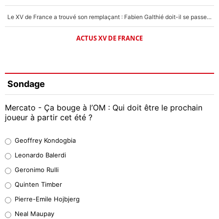
Le XV de France a trouvé son remplaçant : Fabien Galthié doit-il se passer d'Antoine Dupont ?
ACTUS XV DE FRANCE
Sondage
Mercato - Ça bouge à l’OM : Qui doit être le prochain
joueur à partir cet été ?
Geoffrey Kondogbia
Geoffrey Kondogbia
38%
Leonardo Balerdi
Leonardo Balerdi
Geronimo Rulli
32%
Quinten Timber
Geronimo Rulli
Pierre-Emile Hojbjerg
5%
Neal Maupay