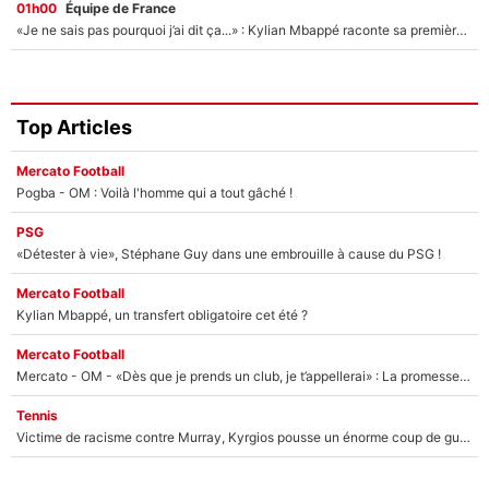
01h00
Équipe de France
«Je ne sais pas pourquoi j’ai dit ça...» : Kylian Mbappé raconte sa première rencontre avec Zinédine Zidane (et c’est très drôle)
Top Articles
Mercato Football
Pogba - OM : Voilà l'homme qui a tout gâché !
PSG
«Détester à vie», Stéphane Guy dans une embrouille à cause du PSG !
Mercato Football
Kylian Mbappé, un transfert obligatoire cet été ?
Mercato Football
Mercato - OM - «Dès que je prends un club, je t’appellerai» : La promesse de Marcelino au moment de claquer la porte
Tennis
Victime de racisme contre Murray, Kyrgios pousse un énorme coup de gueule !