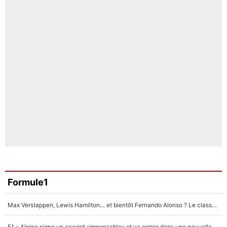
Formule1
Max Verstappen, Lewis Hamilton… et bientôt Fernando Alonso ? Le classement des pilotes les mieux payés en Formule 1 risque de changer !
F1 - Alpine signe un accord «impensable» et va entrer dans une nouvelle dimension : Grande nouvelle pour Pierre Gasly !