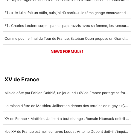
F1 : « Je lui ai fait un câlin, puis j’ai dû partir...», le témoignage émouvant de Max Verstappen sur sa fille
F1 : Charles Leclerc surpris par les paparazzis avec sa femme, les rumeurs étaient vraies !
Comme pour le final du Tour de France, Esteban Ocon propose un Grand Prix de Formule 1 à Paris : «Autour de l’Arc de Triomphe, ce serait génial» !
NEWS FORMULE1
XV de France
Mis de côté par Fabien Galthié, un joueur du XV de France partage sa frustration : «ils ne me l’ont pas dit tout de suite»
La raison d'être de Matthieu Jalibert en dehors des terrains de rugby : «Ça m'atteint autant que si tu touches à un membre de ma famille»
XV de France - Matthieu Jalibert a tout changé : Romain Ntamack doit-il s’inquiéter pour sa place à un an de la Coupe du monde ?
«Le XV de France est meilleur avec Lucu» : Antoine Dupont doit-il s’inquiéter pour sa place ?