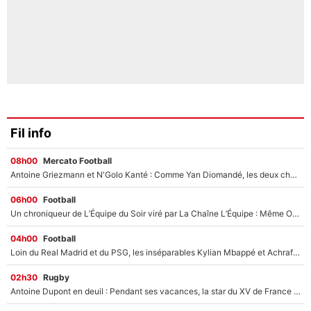
Fil info
08h00
Mercato Football
Antoine Griezmann et N'Golo Kanté : Comme Yan Diomandé, les deux champions du monde ont refusé de signer au PSG !
06h00
Football
Un chroniqueur de L’Équipe du Soir viré par La Chaîne L’Équipe : Même Olivier Ménard n’avait pas pu empêcher son départ, «je l’ai appris sur Twitter, je l’ai vécu assez mal»
04h00
Football
Loin du Real Madrid et du PSG, les inséparables Kylian Mbappé et Achraf Hakimi changent d'équipe le temps d'une journée !
02h30
Rugby
Antoine Dupont en deuil : Pendant ses vacances, la star du XV de France a perdu sa grand-mère