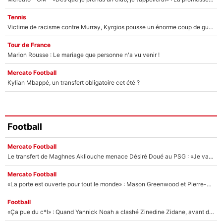
Tennis
Victime de racisme contre Murray, Kyrgios pousse un énorme coup de gueule !
Tour de France
Marion Rousse : Le mariage que personne n'a vu venir !
Mercato Football
Kylian Mbappé, un transfert obligatoire cet été ?
Football
Mercato Football
Le transfert de Maghnes Akliouche menace Désiré Doué au PSG : «Je valide à 200%»
Mercato Football
«La porte est ouverte pour tout le monde» : Mason Greenwood et Pierre-Emerick Aubameyang ont quitté l'OM, Amine Gouiri balance sur la suite du mercato et sur la réaction du vestiaire !
Football
«Ça pue du c*l» : Quand Yannick Noah a clashé Zinedine Zidane, avant de se faire recadrer par le nouveau sélectionneur de l'équipe de France !