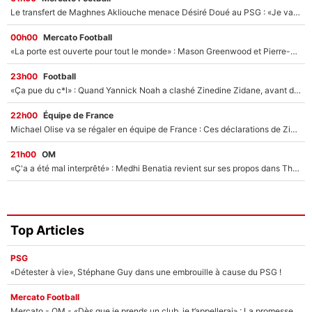
Le transfert de Maghnes Akliouche menace Désiré Doué au PSG : «Je valide à 200%»
00h00
Mercato Football
«La porte est ouverte pour tout le monde» : Mason Greenwood et Pierre-Emerick Aubameyang ont quitté l'OM, Amine Gouiri balance sur la suite du mercato et sur la réaction du vestiaire !
23h00
Football
«Ça pue du c*l» : Quand Yannick Noah a clashé Zinedine Zidane, avant de se faire recadrer par le nouveau sélectionneur de l'équipe de France !
22h00
Équipe de France
Michael Olise va se régaler en équipe de France : Ces déclarations de Zinedine Zidane qui prouvent qu'il va tout miser sur la star du Bayern Munich !
21h00
OM
«Ç'a a été mal interprêté» : Medhi Benatia revient sur ses propos dans The Bridge et précise ses conditions pour rejoindre le PSG !
Top Articles
PSG
«Détester à vie», Stéphane Guy dans une embrouille à cause du PSG !
Mercato Football
Mercato - OM - «Dès que je prends un club, je t’appellerai» : La promesse de Marcelino au moment de claquer la porte