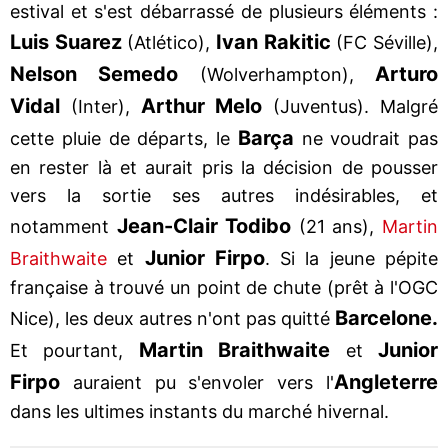
estival et s'est débarrassé de plusieurs éléments :
Luis Suarez
Ivan Rakitic
(Atlético),
(FC Séville),
Nelson Semedo
Arturo
(Wolverhampton),
Vidal
Arthur Melo
(Inter),
(Juventus). Malgré
Barça
cette pluie de départs, le
ne voudrait pas
en rester là et aurait pris la décision de pousser
vers la sortie ses autres indésirables, et
Jean-Clair Todibo
notamment
(21 ans),
Martin
Junior Firpo
Braithwaite
et
. Si la jeune pépite
française à trouvé un point de chute (prêt à l'OGC
Barcelone.
Nice), les deux autres n'ont pas quitté
Martin Braithwaite
Junior
Et pourtant,
et
Firpo
Angleterre
auraient pu s'envoler vers l'
dans les ultimes instants du marché hivernal.