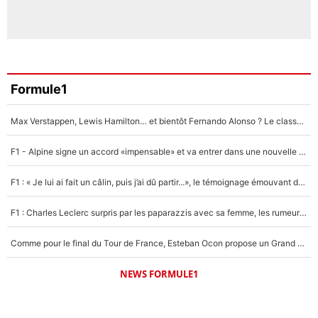
Formule1
Max Verstappen, Lewis Hamilton… et bientôt Fernando Alonso ? Le classement des pilotes les mieux payés en Formule 1 risque de changer !
F1 - Alpine signe un accord «impensable» et va entrer dans une nouvelle dimension : Grande nouvelle pour Pierre Gasly !
F1 : « Je lui ai fait un câlin, puis j’ai dû partir...», le témoignage émouvant de Max Verstappen sur sa fille
F1 : Charles Leclerc surpris par les paparazzis avec sa femme, les rumeurs étaient vraies !
Comme pour le final du Tour de France, Esteban Ocon propose un Grand Prix de Formule 1 à Paris : «Autour de l’Arc de Triomphe, ce serait génial» !
NEWS FORMULE1