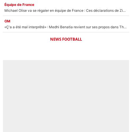
Équipe de France
Michael Olise va se régaler en équipe de France : Ces déclarations de Zinedine Zidane qui prouvent qu'il va tout miser sur la star du Bayern Munich !
OM
«Ç'a a été mal interprêté» : Medhi Benatia revient sur ses propos dans The Bridge et précise ses conditions pour rejoindre le PSG !
NEWS FOOTBALL