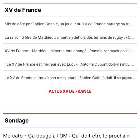
XV de France
Mis de côté par Fabien Galthié, un joueur du XV de France partage sa frustration : «ils ne me l’ont pas dit tout de suite»
La raison d'être de Matthieu Jalibert en dehors des terrains de rugby : «Ça m'atteint autant que si tu touches à un membre de ma famille»
XV de France - Matthieu Jalibert a tout changé : Romain Ntamack doit-il s’inquiéter pour sa place à un an de la Coupe du monde ?
«Le XV de France est meilleur avec Lucu» : Antoine Dupont doit-il s’inquiéter pour sa place ?
Le XV de France a trouvé son remplaçant : Fabien Galthié doit-il se passer d'Antoine Dupont ?
ACTUS XV DE FRANCE
Sondage
Mercato - Ça bouge à l’OM : Qui doit être le prochain