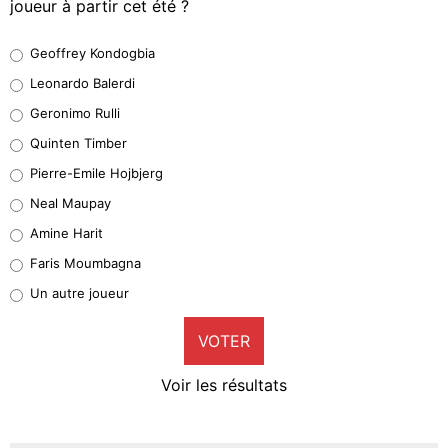
joueur à partir cet été ?
Geoffrey Kondogbia
Geoffrey Kondogbia
38%
Leonardo Balerdi
Leonardo Balerdi
Geronimo Rulli
32%
Quinten Timber
Geronimo Rulli
Pierre-Emile Hojbjerg
5%
Neal Maupay
Quinten Timber
Amine Harit
1%
Faris Moumbagna
Pierre-Emile Hojbjerg
Un autre joueur
9%
VOTER
Neal Maupay
4%
Voir les résultats
Amine Harit
3%