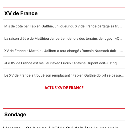
XV de France
Mis de côté par Fabien Galthié, un joueur du XV de France partage sa frustration : «ils ne me l’ont pas dit tout de suite»
La raison d'être de Matthieu Jalibert en dehors des terrains de rugby : «Ça m'atteint autant que si tu touches à un membre de ma famille»
XV de France - Matthieu Jalibert a tout changé : Romain Ntamack doit-il s’inquiéter pour sa place à un an de la Coupe du monde ?
«Le XV de France est meilleur avec Lucu» : Antoine Dupont doit-il s’inquiéter pour sa place ?
Le XV de France a trouvé son remplaçant : Fabien Galthié doit-il se passer d'Antoine Dupont ?
ACTUS XV DE FRANCE
Sondage