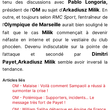
Pablo Longoria,
tenu des discussions avec
OM
Arkadiusz Milik
président de l’
au sujet d’
. En
outre, et toujours selon
RMC Sport,
l’entraîneur de
Olympique de Marseille
l’
aurait bien souligné le
Milik
fait que le cas
commençait à devenir
néfaste en interne et pour le vestiaire du club
phocéen. Devenu indiscutable sur la pointe de
Dimitri
l’attaque et secondé par
Payet,
Arkadiusz Milik
semble avoir inversé la
tendance.
Articles liés
OM - Malaise : Voilà comment Sampaoli a réussi à
surmonter la crise !
OM - Polémique : Supporters, incidents... Le
message très fort de Payet !
OM : William Saliba débarque en équipe de France