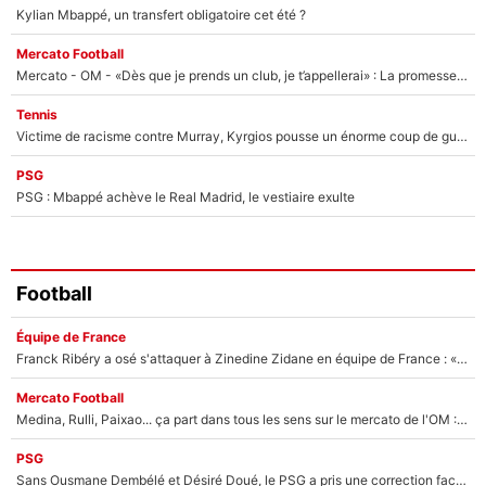
Kylian Mbappé, un transfert obligatoire cet été ?
Mercato Football
Mercato - OM - «Dès que je prends un club, je t’appellerai» : La promesse de Marcelino au moment de claquer la porte
Tennis
Victime de racisme contre Murray, Kyrgios pousse un énorme coup de gueule !
PSG
PSG : Mbappé achève le Real Madrid, le vestiaire exulte
Football
Équipe de France
Franck Ribéry a osé s'attaquer à Zinedine Zidane en équipe de France : «Je n'aurais jamais fait ça»
Mercato Football
Medina, Rulli, Paixao... ça part dans tous les sens sur le mercato de l'OM : Frank McCourt va enfin récupérer l'argent qu'il attend ?
PSG
Sans Ousmane Dembélé et Désiré Doué, le PSG a pris une correction face à Majorque : Luis Enrique attend avec impatience des renforts !