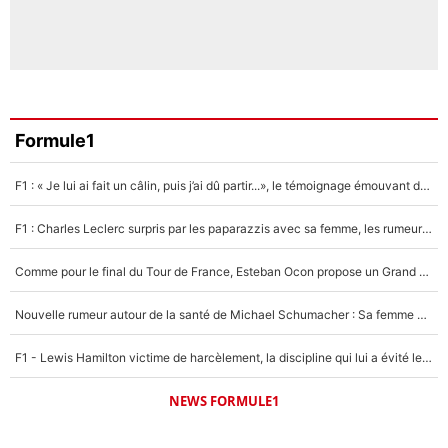
Formule1
F1 : « Je lui ai fait un câlin, puis j’ai dû partir...», le témoignage émouvant de Max Verstappen sur sa fille
F1 : Charles Leclerc surpris par les paparazzis avec sa femme, les rumeurs étaient vraies !
Comme pour le final du Tour de France, Esteban Ocon propose un Grand Prix de Formule 1 à Paris : «Autour de l’Arc de Triomphe, ce serait génial» !
Nouvelle rumeur autour de la santé de Michael Schumacher : Sa femme Corinna sort du silence
F1 - Lewis Hamilton victime de harcèlement, la discipline qui lui a évité le pire : «J'aurais probablement mal tourné»
NEWS FORMULE1