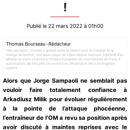
!
Publié le 22 mars 2022 à 01h00
Thomas Bourseau
-
Rédacteur
Féru de sport, Thomas a grandi entre le ballon rond du football et le
orange du basket, ses deux coups de cœur depuis toujours. Diplômé d’un
Master et d’une Licence à l’Institut Européen du Journalisme de Paris, il
suit toujours de très près les aventures d’Arsenal et des Los Angeles
Lakers.
Alors que Jorge Sampaoli ne semblait pas
vouloir faire totalement confiance à
Arkadiusz Milik pour évoluer régulièrement
à la pointe de l’attaque phocéenne,
l’entraîneur de l’OM a revu sa position après
avoir discuté à maintes reprises avec le