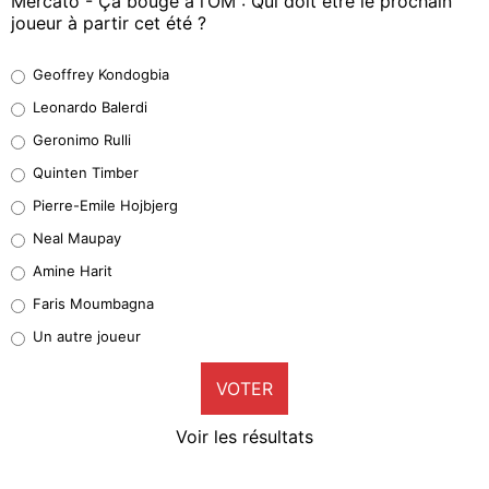
Mercato - Ça bouge à l’OM : Qui doit être le prochain
joueur à partir cet été ?
Geoffrey Kondogbia
Geoffrey Kondogbia
38%
Leonardo Balerdi
Leonardo Balerdi
Geronimo Rulli
32%
Quinten Timber
Geronimo Rulli
Pierre-Emile Hojbjerg
5%
Neal Maupay
Quinten Timber
Amine Harit
1%
Faris Moumbagna
Pierre-Emile Hojbjerg
Un autre joueur
9%
VOTER
Neal Maupay
4%
Voir les résultats
Amine Harit
3%