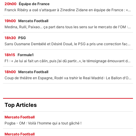
20h00
Équipe de France
Franck Ribéry a osé s'attaquer à Zinedine Zidane en équipe de France : «Je n'aurais jamais fait ça»
19h00
Mercato Football
Medina, Rulli, Paixao... ça part dans tous les sens sur le mercato de l'OM : Frank McCourt va enfin récupérer l'argent qu'il attend ?
18h30
PSG
Sans Ousmane Dembélé et Désiré Doué, le PSG a pris une correction face à Majorque : Luis Enrique attend avec impatience des renforts !
18h15
Formule1
F1 : « Je lui ai fait un câlin, puis j’ai dû partir...», le témoignage émouvant de Max Verstappen sur sa fille
18h00
Mercato Football
Coup de théâtre en Espagne, Rodri va trahir le Real Madrid : Le Ballon d'Or a choisi de signer au FC Barcelone !
Top Articles
Mercato Football
Pogba - OM : Voilà l'homme qui a tout gâché !
Mercato Football