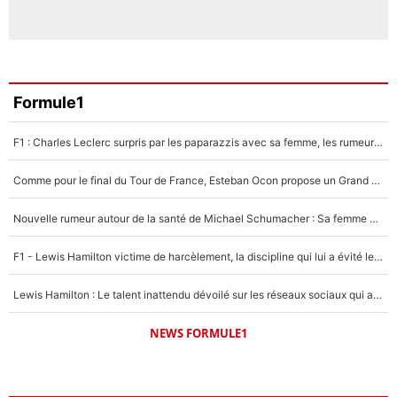
Formule1
F1 : Charles Leclerc surpris par les paparazzis avec sa femme, les rumeurs étaient vraies !
Comme pour le final du Tour de France, Esteban Ocon propose un Grand Prix de Formule 1 à Paris : «Autour de l’Arc de Triomphe, ce serait génial» !
Nouvelle rumeur autour de la santé de Michael Schumacher : Sa femme Corinna sort du silence
F1 - Lewis Hamilton victime de harcèlement, la discipline qui lui a évité le pire : «J'aurais probablement mal tourné»
Lewis Hamilton : Le talent inattendu dévoilé sur les réseaux sociaux qui a impressionné Kim Kardashian pendant leurs vacances en amoureux !
NEWS FORMULE1