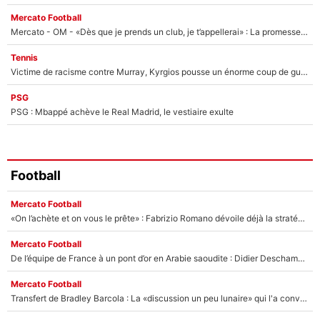
Mercato Football
Mercato - OM - «Dès que je prends un club, je t’appellerai» : La promesse de Marcelino au moment de claquer la porte
Tennis
Victime de racisme contre Murray, Kyrgios pousse un énorme coup de gueule !
PSG
PSG : Mbappé achève le Real Madrid, le vestiaire exulte
Football
Mercato Football
«On l’achète et on vous le prête» : Fabrizio Romano dévoile déjà la stratégie du PSG avec le transfert de Zion Suzuki !
Mercato Football
De l’équipe de France à un pont d’or en Arabie saoudite : Didier Deschamps a donné sa réponse !
Mercato Football
Transfert de Bradley Barcola : La «discussion un peu lunaire» qui l'a convaincu de quitter le PSG, son entourage est pointé du doigt