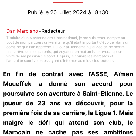
Publié le 20 juillet 2024 à 18h30
Dan Marciano
-
Rédacteur
Titulaire d'un Master de droit international, je me suis rendu compte au
bout de mon parcours universitaire qu'il était important d'évoluer dans un
domaine que l'on apprécie. Du jour au lendemain, j'ai décidé de mettre
fin au rêve de mes parents, qui voyaient en moi un futur avocat, pour
vivre de ma passion : le sport. Depuis, je couvre les mercatos et
l'actualité sportive en essayant d'informer au mieux les lecteurs.
En fin de contrat avec l'ASSE, Aïmen
Moueffek a donné son accord pour
poursuivre son aventure à Saint-Etienne. Le
joueur de 23 ans va découvrir, pour la
première fois de sa carrière, la Ligue 1. Mais
malgré le défi qui attend son club, le
Marocain ne cache pas ses ambitions