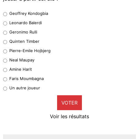
Geoffrey Kondogbia
Geoffrey Kondogbia
38%
Leonardo Balerdi
Leonardo Balerdi
Geronimo Rulli
32%
Quinten Timber
Geronimo Rulli
Pierre-Emile Hojbjerg
4%
Neal Maupay
Quinten Timber
Amine Harit
1%
Faris Moumbagna
Pierre-Emile Hojbjerg
Un autre joueur
9%
VOTER
Neal Maupay
4%
Voir les résultats
Amine Harit
3%