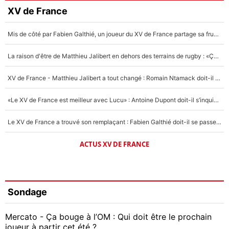
XV de France
Mis de côté par Fabien Galthié, un joueur du XV de France partage sa frustration : «ils ne me l’ont pas dit tout de suite»
La raison d'être de Matthieu Jalibert en dehors des terrains de rugby : «Ça m'atteint autant que si tu touches à un membre de ma famille»
XV de France - Matthieu Jalibert a tout changé : Romain Ntamack doit-il s’inquiéter pour sa place à un an de la Coupe du monde ?
«Le XV de France est meilleur avec Lucu» : Antoine Dupont doit-il s’inquiéter pour sa place ?
Le XV de France a trouvé son remplaçant : Fabien Galthié doit-il se passer d'Antoine Dupont ?
ACTUS XV DE FRANCE
Sondage
Mercato - Ça bouge à l’OM : Qui doit être le prochain
joueur à partir cet été ?