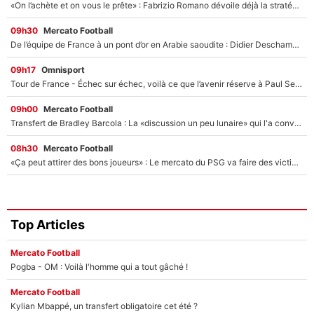
«On l’achète et on vous le prête» : Fabrizio Romano dévoile déjà la stratégie du PSG avec le transfert de Zion Suzuki !
09h30
Mercato Football
De l’équipe de France à un pont d’or en Arabie saoudite : Didier Deschamps a donné sa réponse !
09h17
Omnisport
Tour de France - Échec sur échec, voilà ce que l’avenir réserve à Paul Seixas : «Tant qu’il y aura un Pogacar comme celui-là...»
09h00
Mercato Football
Transfert de Bradley Barcola : La «discussion un peu lunaire» qui l'a convaincu de quitter le PSG, son entourage est pointé du doigt
08h30
Mercato Football
«Ça peut attirer des bons joueurs» : Le mercato du PSG va faire des victimes dans l'effectif de Luis Enrique ?
Top Articles
Mercato Football
Pogba - OM : Voilà l'homme qui a tout gâché !
Mercato Football
Kylian Mbappé, un transfert obligatoire cet été ?