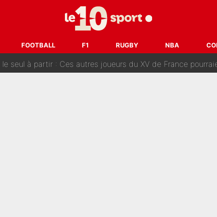
tient» : Les révélations de la famille Zidane sur sa prise de p
oici les recrues espérées par Bruno Genesio et Grégory Loren
FOOTBALL
F1
RUGBY
NBA
CO
tir : Ces autres joueurs du XV de France pourraient aussi quitter le Stade Toulous
changent de chaîne : beIN SPORTS ne digère pas cette décision histor
é en pleine Coupe du monde : «La FFF était déjà passée à