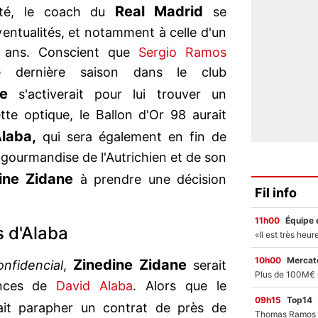
Real Madrid
acté, le coach du
se
ventualités, et notamment à celle d'un
 ans. Conscient que
Sergio Ramos
te dernière saison dans le club
e
s'activerait pour lui trouver un
tte optique, le Ballon d'Or 98 aurait
laba,
qui sera également en fin de
la gourmandise de l'Autrichien et de son
ine Zidane
à prendre une décision
Fil info
11h00
Équipe 
s d'Alaba
10h00
Mercato
Zinedine Zidane
onfidencial
,
serait
gences de
David Alaba
. Alors que le
09h15
Top14
it parapher un contrat de près de