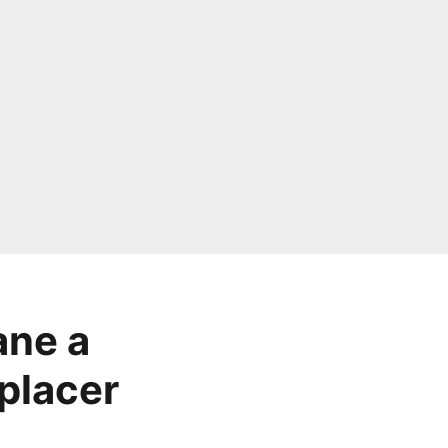
ane a
placer