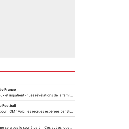
de France
«Il est très heureux et impatient» : Les révélations de la famille Zidane sur sa prise de pouvoir en équipe de France !
 Football
Plus de 100M€ pour l'OM : Voici les recrues espérées par Bruno Genesio et Grégory Lorenzi après l’opération dégraissage
Thomas Ramos ne sera pas le seul à partir : Ces autres joueurs du XV de France pourraient aussi quitter le Stade Toulousain, un club de Top 14 est déjà sur les rangs