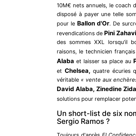
10M€ nets annuels, le coach 
disposé à payer une telle so
Ballon d'Or
pour le
. De surcr
Pini Zahavi
revendications de
des sommes XXL lorsqu'il bo
raisons, le technicien frança
Alaba
et laisser sa place au
Chelsea,
et
quatre écuries q
véritable
« vente aux enchère
David Alaba, Zinedine Zid
solutions pour remplacer pote
Un short-list de six n
Sergio Ramos ?
Toujours d'après
El Confidenci