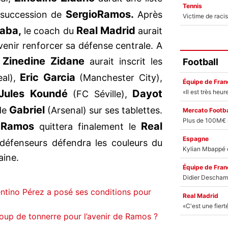
Tennis
Sergio
Ramos.
e succession de
Après
laba,
Real Madrid
le coach du
aurait
venir renforcer sa défense centrale. A
Zinedine Zidane
,
aurait inscrit les
Football
Eric Garcia
eal),
(Manchester City),
Équipe de Fran
Jules Koundé
Dayot
(FC Séville),
Gabriel
 de
(Arsenal) sur ses tablettes.
Mercato Footba
 Ramos
Real
quittera finalement le
Espagne
 défenseurs défendra les couleurs du
aine.
Équipe de Fran
entino Pérez a posé ses conditions pour
Real Madrid
oup de tonnerre pour l’avenir de Ramos ?