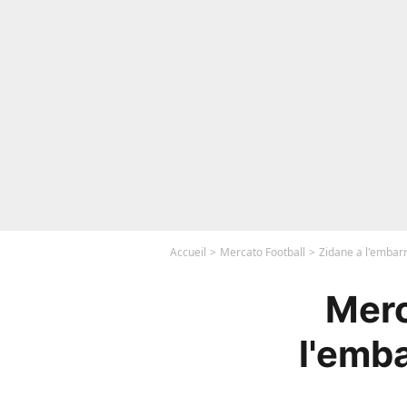
Accueil
Mercato Football
Zidane a l'embarr
Merc
l'emb