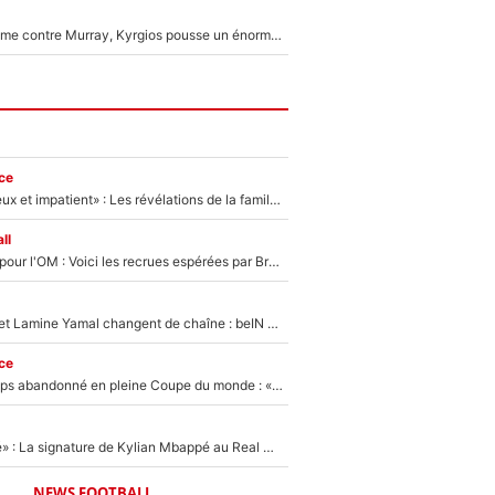
Victime de racisme contre Murray, Kyrgios pousse un énorme coup de gueule !
ce
«Il est très heureux et impatient» : Les révélations de la famille Zidane sur sa prise de pouvoir en équipe de France !
ll
Plus de 100M€ pour l'OM : Voici les recrues espérées par Bruno Genesio et Grégory Lorenzi après l’opération dégraissage
Kylian Mbappé et Lamine Yamal changent de chaîne : beIN SPORTS ne digère pas cette décision historique et prédit un fiasco pour la Liga
ce
Didier Deschamps abandonné en pleine Coupe du monde : «La FFF était déjà passée à Zinedine Zidane»
«C'est une fierté» : La signature de Kylian Mbappé au Real Madrid continue de régaler l'Espagne
NEWS FOOTBALL