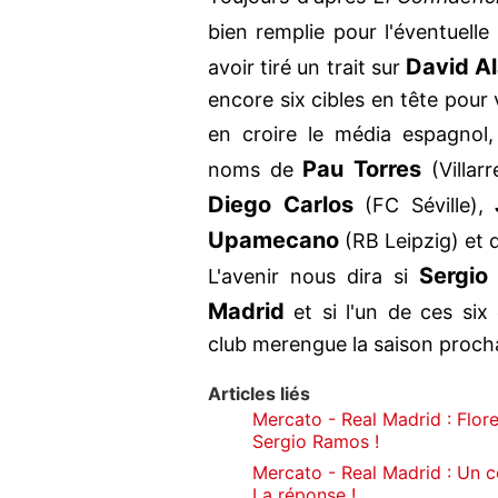
bien remplie pour l'éventuell
David A
avoir tiré un trait sur
encore six cibles en tête pour 
en croire le média espagnol
Pau Torres
noms de
(Villarr
Diego Carlos
(FC Séville),
Upamecano
(RB Leipzig) et
Sergio
L'avenir nous dira si
Madrid
et si l'un de ces six
club merengue la saison proch
Articles liés
Mercato - Real Madrid : Flor
Sergio Ramos !
Mercato - Real Madrid : Un c
La réponse !