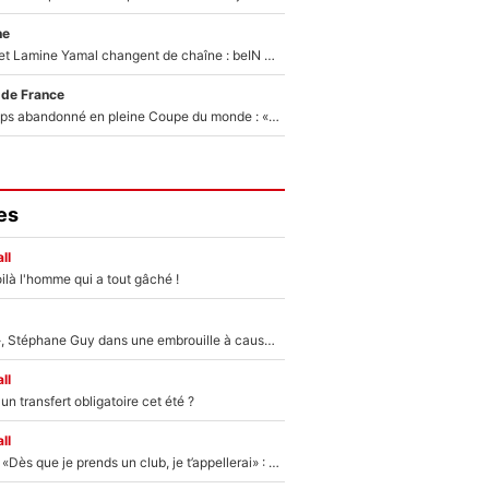
ne
Kylian Mbappé et Lamine Yamal changent de chaîne : beIN SPORTS ne digère pas cette décision historique et prédit un fiasco pour la Liga
 de France
Didier Deschamps abandonné en pleine Coupe du monde : «La FFF était déjà passée à Zinedine Zidane»
es
ll
ilà l'homme qui a tout gâché !
«Détester à vie», Stéphane Guy dans une embrouille à cause du PSG !
ll
n transfert obligatoire cet été ?
ll
Mercato - OM - «Dès que je prends un club, je t’appellerai» : La promesse de Marcelino au moment de claquer la porte