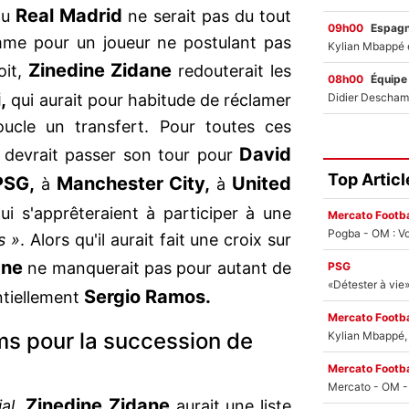
Real Madrid
du
ne serait pas du tout
09h00
Espag
mme pour un joueur ne postulant pas
Zinedine Zidane
oit,
redouterait les
08h00
Équipe
,
qui aurait pour habitude de réclamer
ucle un transfert. Pour toutes ces
David
is devrait passer son tour pour
Top Articl
PSG,
Manchester City,
United
à
à
ui s'apprêteraient à participer à une
Mercato Footba
Pogba - OM : Vo
s »
. Alors qu'il aurait fait une croix sur
ane
ne manquerait pas pour autant de
PSG
Sergio Ramos.
ntiellement
Mercato Footba
oms pour la succession de
Kylian Mbappé, u
Mercato Footba
Zinedine Zidane
al
,
aurait une liste