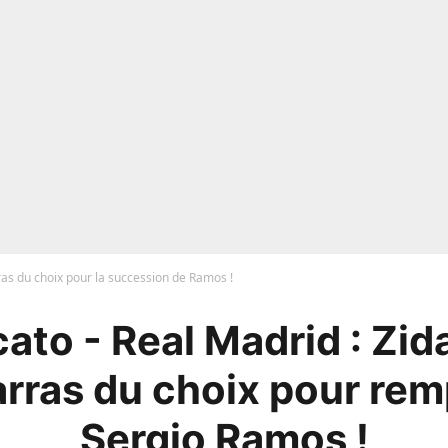
as du choix pour la succession de Ramos !
ato - Real Madrid : Zid
arras du choix pour rem
Sergio Ramos !