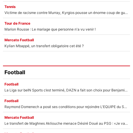
Tennis
Victime de racisme contre Murray, Kyrgios pousse un énorme coup de gueule !
Tour de France
Marion Rousse : Le mariage que personne n'a vu venir !
Mercato Football
Kylian Mbappé, un transfert obligatoire cet été ?
Football
Football
La Liga sur beIN Sports c’est terminé, DAZN a fait son choix pour Benjamin Da Silva et Omar Da Fonseca !
Football
Raymond Domenech a posé ses conditions pour rejoindre L'EQUIPE du Soir : Il refuse de faire l'émission avec un autre chroniqueur !
Mercato Football
Le transfert de Maghnes Akliouche menace Désiré Doué au PSG : «Je valide à 200%»