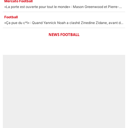
Mercato Football
«La porte est ouverte pour tout le monde» : Mason Greenwood et Pierre-Emerick Aubameyang ont quitté l'OM, Amine Gouiri balance sur la suite du mercato et sur la réaction du vestiaire !
Football
«Ça pue du c*l» : Quand Yannick Noah a clashé Zinedine Zidane, avant de se faire recadrer par le nouveau sélectionneur de l'équipe de France !
NEWS FOOTBALL