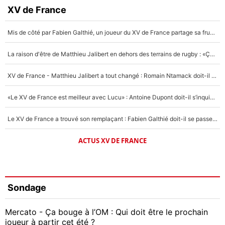
XV de France
Mis de côté par Fabien Galthié, un joueur du XV de France partage sa frustration : «ils ne me l’ont pas dit tout de suite»
La raison d'être de Matthieu Jalibert en dehors des terrains de rugby : «Ça m'atteint autant que si tu touches à un membre de ma famille»
XV de France - Matthieu Jalibert a tout changé : Romain Ntamack doit-il s’inquiéter pour sa place à un an de la Coupe du monde ?
«Le XV de France est meilleur avec Lucu» : Antoine Dupont doit-il s’inquiéter pour sa place ?
Le XV de France a trouvé son remplaçant : Fabien Galthié doit-il se passer d'Antoine Dupont ?
ACTUS XV DE FRANCE
Sondage
Mercato - Ça bouge à l’OM : Qui doit être le prochain
joueur à partir cet été ?