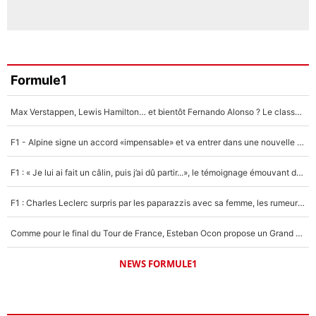
Formule1
Max Verstappen, Lewis Hamilton… et bientôt Fernando Alonso ? Le classement des pilotes les mieux payés en Formule 1 risque de changer !
F1 - Alpine signe un accord «impensable» et va entrer dans une nouvelle dimension : Grande nouvelle pour Pierre Gasly !
F1 : « Je lui ai fait un câlin, puis j’ai dû partir...», le témoignage émouvant de Max Verstappen sur sa fille
F1 : Charles Leclerc surpris par les paparazzis avec sa femme, les rumeurs étaient vraies !
Comme pour le final du Tour de France, Esteban Ocon propose un Grand Prix de Formule 1 à Paris : «Autour de l’Arc de Triomphe, ce serait génial» !
NEWS FORMULE1