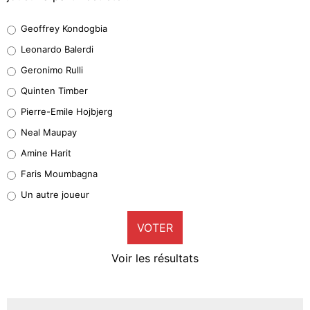
Geoffrey Kondogbia
Geoffrey Kondogbia
38%
Leonardo Balerdi
Leonardo Balerdi
Geronimo Rulli
32%
Quinten Timber
Geronimo Rulli
Pierre-Emile Hojbjerg
5%
Neal Maupay
Quinten Timber
Amine Harit
1%
Faris Moumbagna
Pierre-Emile Hojbjerg
Un autre joueur
9%
VOTER
Neal Maupay
4%
Voir les résultats
Amine Harit
3%