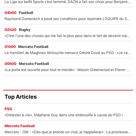
La Liga sur beIN Sports c’est terminé, DAZN a fait son choix pour Benjamin Da Silva et Omar Da Fonseca !
04h00
Football
Raymond Domenech a posé ses conditions pour rejoindre L'EQUIPE du Soir : Il refuse de faire l'émission avec un autre chroniqueur !
02h30
Rugby
«C’est l'une des choses qui me fait le plus peur dans le fait de devenir maman» : En couple avec Antoine Dupont, Iris Mittenaere s'inquiète déjà pour ses futurs enfants !
01h00
Mercato Football
Le transfert de Maghnes Akliouche menace Désiré Doué au PSG : «Je valide à 200%»
00h00
Mercato Football
«La porte est ouverte pour tout le monde» : Mason Greenwood et Pierre-Emerick Aubameyang ont quitté l'OM, Amine Gouiri balance sur la suite du mercato et sur la réaction du vestiaire !
Top Articles
PSG
«Détester à vie», Stéphane Guy dans une embrouille à cause du PSG !
Mercato Football
Mercato - OM - «Dès que je prends un club, je t’appellerai» : La promesse de Marcelino au moment de claquer la porte