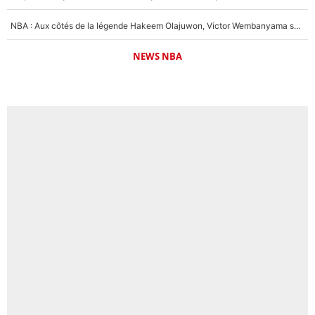
NBA : Aux côtés de la légende Hakeem Olajuwon, Victor Wembanyama se mue en mentor pour la nouvelle génération : «Tu dois leur imposer ce standard»
NEWS NBA