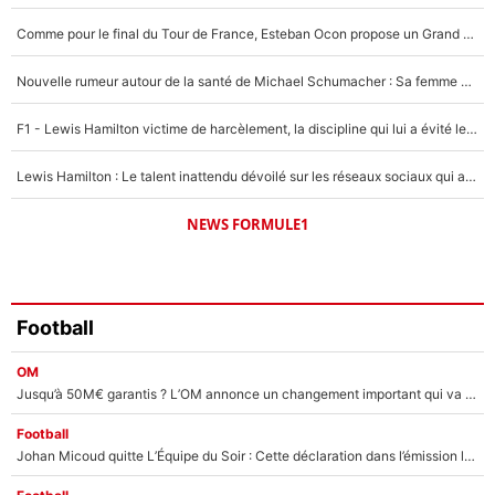
5%
Comme pour le final du Tour de France, Esteban Ocon propose un Grand Prix de Formule 1 à Paris : «Autour de l’Arc de Triomphe, ce serait génial» !
1428 personnes ont participé aux votes.
Nouvelle rumeur autour de la santé de Michael Schumacher : Sa femme Corinna sort du silence
F1 - Lewis Hamilton victime de harcèlement, la discipline qui lui a évité le pire : «J'aurais probablement mal tourné»
Lewis Hamilton : Le talent inattendu dévoilé sur les réseaux sociaux qui a impressionné Kim Kardashian pendant leurs vacances en amoureux !
NEWS FORMULE1
Football
OM
Jusqu’à 50M€ garantis ? L’OM annonce un changement important qui va faire du bien à ses finances !
Football
Johan Micoud quitte L’Équipe du Soir : Cette déclaration dans l’émission lui a valu un clash avec cet ancien joueur du PSG