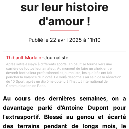
sur leur histoire
d'amour !
Publié le 22 avril 2025 à 11h10
Thibault Morlain
-
Journaliste
Après s’être essayé à différents sports, Thibault se tourne vers une
carrière de footballeur amateur. Au moment de faire un choix entre
devenir footballeur professionnel et journaliste, les qualités ont fait
pencher la balance d’un côté. Le voilà désormais au sein de la rédaction
du 10 Sport, après un diplôme obtenu à l’Institut International de
Communication de Paris.
Au cours des dernières semaines, on a
davantage parlé d'Antoine Dupont pour
l'extrasportif. Blessé au genou et écarté
des terrains pendant de longs mois, le