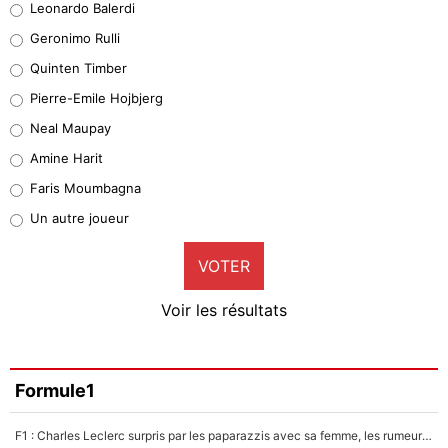
Leonardo Balerdi
Leonardo Balerdi
Geronimo Rulli
32%
Quinten Timber
Geronimo Rulli
Pierre-Emile Hojbjerg
4%
Neal Maupay
Quinten Timber
Amine Harit
1%
Faris Moumbagna
Pierre-Emile Hojbjerg
Un autre joueur
9%
VOTER
Neal Maupay
4%
Voir les résultats
Amine Harit
3%
Faris Moumbagna
Formule1
4%
F1 : Charles Leclerc surpris par les paparazzis avec sa femme, les rumeurs étaient vraies !
Un autre joueur