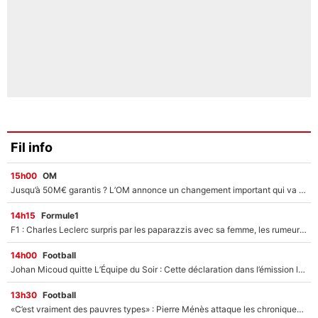
Fil info
15h00
OM
Jusqu’à 50M€ garantis ? L’OM annonce un changement important qui va faire du bien à ses finances !
14h15
Formule1
F1 : Charles Leclerc surpris par les paparazzis avec sa femme, les rumeurs étaient vraies !
14h00
Football
Johan Micoud quitte L’Équipe du Soir : Cette déclaration dans l’émission lui a valu un clash avec cet ancien joueur du PSG
13h30
Football
«C’est vraiment des pauvres types» : Pierre Ménès attaque les chroniqueurs de l’After Foot… et s’en prend violemment à Walid Acherchour