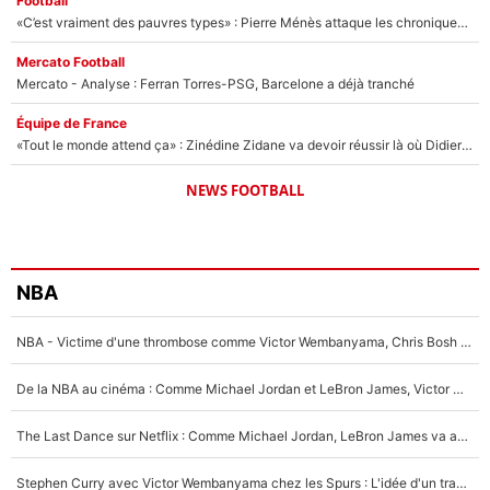
Football
«C’est vraiment des pauvres types» : Pierre Ménès attaque les chroniqueurs de l’After Foot… et s’en prend violemment à Walid Acherchour
Mercato Football
Mercato - Analyse : Ferran Torres-PSG, Barcelone a déjà tranché
Équipe de France
«Tout le monde attend ça» : Zinédine Zidane va devoir réussir là où Didier Deschamps a échoué pendant 14 ans
NEWS FOOTBALL
NBA
NBA - Victime d'une thrombose comme Victor Wembanyama, Chris Bosh prévient le Français des risques sur sa santé : «J’ai failli mourir sur le coup et j’ai été ramené à la vie»
De la NBA au cinéma : Comme Michael Jordan et LeBron James, Victor Wembanyama rêve d'une carrière d'acteur !
The Last Dance sur Netflix : Comme Michael Jordan, LeBron James va avoir le droit à sa série !
Stephen Curry avec Victor Wembanyama chez les Spurs : L'idée d'un trade historique est lancée en NBA !