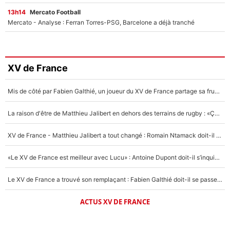
13h14
Mercato Football
Mercato - Analyse : Ferran Torres-PSG, Barcelone a déjà tranché
XV de France
Mis de côté par Fabien Galthié, un joueur du XV de France partage sa frustration : «ils ne me l’ont pas dit tout de suite»
La raison d'être de Matthieu Jalibert en dehors des terrains de rugby : «Ça m'atteint autant que si tu touches à un membre de ma famille»
XV de France - Matthieu Jalibert a tout changé : Romain Ntamack doit-il s’inquiéter pour sa place à un an de la Coupe du monde ?
«Le XV de France est meilleur avec Lucu» : Antoine Dupont doit-il s’inquiéter pour sa place ?
Le XV de France a trouvé son remplaçant : Fabien Galthié doit-il se passer d'Antoine Dupont ?
ACTUS XV DE FRANCE