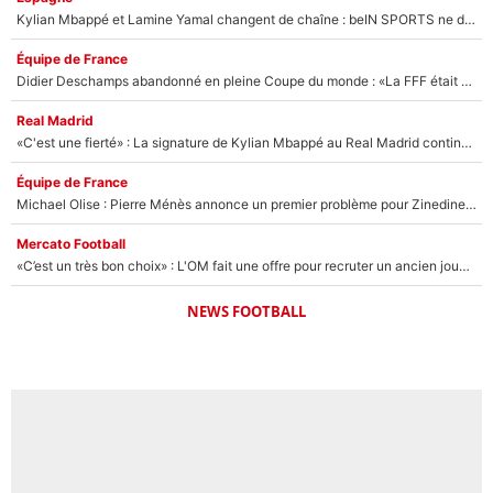
Kylian Mbappé et Lamine Yamal changent de chaîne : beIN SPORTS ne digère pas cette décision historique et prédit un fiasco pour la Liga
Équipe de France
Didier Deschamps abandonné en pleine Coupe du monde : «La FFF était déjà passée à Zinedine Zidane»
Real Madrid
«C'est une fierté» : La signature de Kylian Mbappé au Real Madrid continue de régaler l'Espagne
Équipe de France
Michael Olise : Pierre Ménès annonce un premier problème pour Zinedine Zidane en équipe de France
Mercato Football
«C’est un très bon choix» : L'OM fait une offre pour recruter un ancien joueur du PSG... et c'est validé dans l'After Foot !
NEWS FOOTBALL