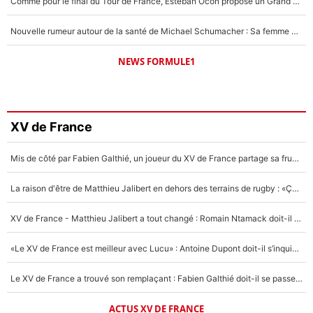
Comme pour le final du Tour de France, Esteban Ocon propose un Grand Prix de Formule 1 à Paris : «Autour de l’Arc de Triomphe, ce serait génial» !
Nouvelle rumeur autour de la santé de Michael Schumacher : Sa femme Corinna sort du silence
NEWS FORMULE1
XV de France
Mis de côté par Fabien Galthié, un joueur du XV de France partage sa frustration : «ils ne me l’ont pas dit tout de suite»
La raison d'être de Matthieu Jalibert en dehors des terrains de rugby : «Ça m'atteint autant que si tu touches à un membre de ma famille»
XV de France - Matthieu Jalibert a tout changé : Romain Ntamack doit-il s’inquiéter pour sa place à un an de la Coupe du monde ?
«Le XV de France est meilleur avec Lucu» : Antoine Dupont doit-il s’inquiéter pour sa place ?
Le XV de France a trouvé son remplaçant : Fabien Galthié doit-il se passer d'Antoine Dupont ?
ACTUS XV DE FRANCE