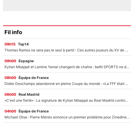
Fil info
09h15
Top14
Thomas Ramos ne sera pas le seul à partir : Ces autres joueurs du XV de France pourraient aussi quitter le Stade Toulousain, un club de Top 14 est déjà sur les rangs
09h00
Espagne
Kylian Mbappé et Lamine Yamal changent de chaîne : beIN SPORTS ne digère pas cette décision historique et prédit un fiasco pour la Liga
08h00
Équipe de France
Didier Deschamps abandonné en pleine Coupe du monde : «La FFF était déjà passée à Zinedine Zidane»
06h00
Real Madrid
«C'est une fierté» : La signature de Kylian Mbappé au Real Madrid continue de régaler l'Espagne
04h00
Équipe de France
Michael Olise : Pierre Ménès annonce un premier problème pour Zinedine Zidane en équipe de France