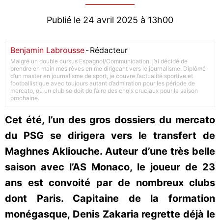
Publié le 24 avril 2025 à 13h00
Benjamin Labrousse
-
Rédacteur
Malgré un double cursus Espagnol/Communication, j’ai décidé de
prendre en main mes rêves en me dirigeant vers le journalisme. Diplômé
d’un master en journalisme de sport, je couvre l’actualité sportive et
footballistique avec toujours autant d’admiration pour les période de
mercato, où un club se doit de faire des choix cruciaux pour la saison
prochaine.
Cet été, l’un des gros dossiers du mercato
du PSG se dirigera vers le transfert de
Maghnes Akliouche. Auteur d’une très belle
saison avec l’AS Monaco, le joueur de 23
ans est convoité par de nombreux clubs
dont Paris. Capitaine de la formation
monégasque, Denis Zakaria regrette déjà le