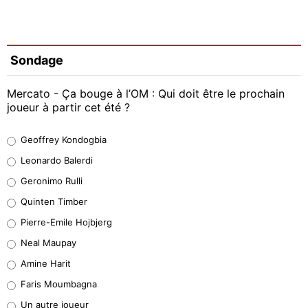
Sondage
Mercato - Ça bouge à l’OM : Qui doit être le prochain
joueur à partir cet été ?
Geoffrey Kondogbia
Geoffrey Kondogbia
38%
Leonardo Balerdi
Leonardo Balerdi
Geronimo Rulli
32%
Quinten Timber
Geronimo Rulli
Pierre-Emile Hojbjerg
5%
Neal Maupay
Quinten Timber
Amine Harit
1%
Faris Moumbagna
Pierre-Emile Hojbjerg
Un autre joueur