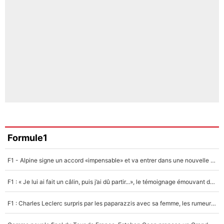
Formule1
F1 - Alpine signe un accord «impensable» et va entrer dans une nouvelle dimension : Grande nouvelle pour Pierre Gasly !
F1 : « Je lui ai fait un câlin, puis j’ai dû partir...», le témoignage émouvant de Max Verstappen sur sa fille
F1 : Charles Leclerc surpris par les paparazzis avec sa femme, les rumeurs étaient vraies !