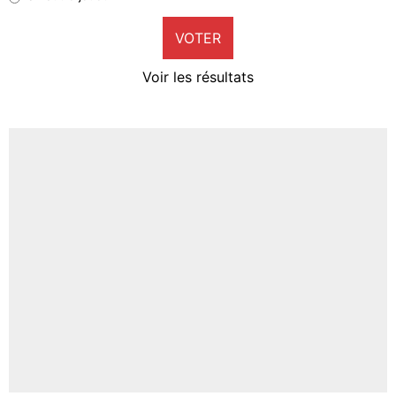
9%
VOTER
Neal Maupay
4%
Voir les résultats
Amine Harit
3%
Faris Moumbagna
5%
Un autre joueur
5%
1553 personnes ont participé aux votes.