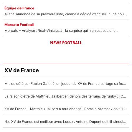
Équipe de France
Avant l’annonce de sa première liste, Zidane a décidé d’accueillir une nouvelle tête en équipe de France
Mercato Football
Mercato - Analyse : Real-Vinicius Jr, la surprise qui n'en est pas une...
NEWS FOOTBALL
XV de France
Mis de côté par Fabien Galthié, un joueur du XV de France partage sa frustration : «ils ne me l’ont pas dit tout de suite»
La raison d'être de Matthieu Jalibert en dehors des terrains de rugby : «Ça m'atteint autant que si tu touches à un membre de ma famille»
XV de France - Matthieu Jalibert a tout changé : Romain Ntamack doit-il s’inquiéter pour sa place à un an de la Coupe du monde ?
«Le XV de France est meilleur avec Lucu» : Antoine Dupont doit-il s’inquiéter pour sa place ?