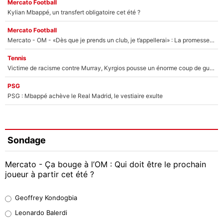
Mercato Football
Kylian Mbappé, un transfert obligatoire cet été ?
Mercato Football
Mercato - OM - «Dès que je prends un club, je t’appellerai» : La promesse de Marcelino au moment de claquer la porte
Tennis
Victime de racisme contre Murray, Kyrgios pousse un énorme coup de gueule !
PSG
PSG : Mbappé achève le Real Madrid, le vestiaire exulte
Sondage
Mercato - Ça bouge à l’OM : Qui doit être le prochain
joueur à partir cet été ?
Geoffrey Kondogbia
Geoffrey Kondogbia
38%
Leonardo Balerdi
Leonardo Balerdi