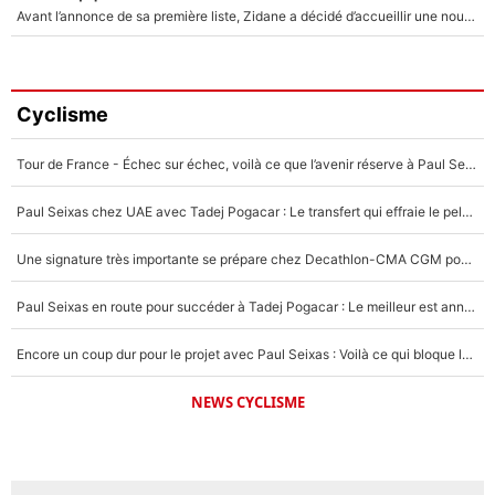
Avant l’annonce de sa première liste, Zidane a décidé d’accueillir une nouvelle tête en équipe de France
Cyclisme
Tour de France - Échec sur échec, voilà ce que l’avenir réserve à Paul Seixas : «Tant qu’il y aura un Pogacar comme celui-là...»
Paul Seixas chez UAE avec Tadej Pogacar : Le transfert qui effraie le peloton, «c’est la pire des choses qui puisse arriver»
Une signature très importante se prépare chez Decathlon-CMA CGM pour aider Paul Seixas à gagner le Tour de France 2027
Paul Seixas en route pour succéder à Tadej Pogacar : Le meilleur est annoncé pour l’avenir de la pépite française
Encore un coup dur pour le projet avec Paul Seixas : Voilà ce qui bloque le transfert d’un coureur chez Decathlon-CMA CGM
NEWS CYCLISME