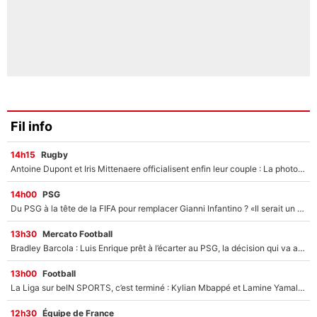
Fil info
14h15
Rugby
Antoine Dupont et Iris Mittenaere officialisent enfin leur couple : La photo qui enflamme les réseaux sociaux
14h00
PSG
Du PSG à la tête de la FIFA pour remplacer Gianni Infantino ? «Il serait un mauvais président», le patron de la Liga s'attaque à Nasser Al-Khelaïfi !
13h30
Mercato Football
Bradley Barcola : Luis Enrique prêt à l’écarter au PSG, la décision qui va accélérer son transfert à Liverpool ?
13h00
Football
La Liga sur beIN SPORTS, c’est terminé : Kylian Mbappé et Lamine Yamal changent de chaîne, «le moment était venu d'ouvrir un nouveau chapitre»
12h30
Équipe de France