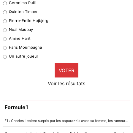
Geronimo Rulli
32%
Quinten Timber
Geronimo Rulli
Pierre-Emile Hojbjerg
4%
Neal Maupay
Quinten Timber
Amine Harit
1%
Faris Moumbagna
Pierre-Emile Hojbjerg
Un autre joueur
9%
VOTER
Neal Maupay
4%
Voir les résultats
Amine Harit
3%
Faris Moumbagna
Formule1
4%
F1 : Charles Leclerc surpris par les paparazzis avec sa femme, les rumeurs étaient vraies !
Un autre joueur
5%