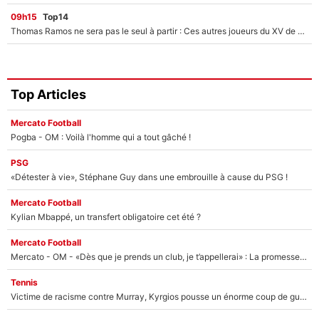
09h15
Top14
Thomas Ramos ne sera pas le seul à partir : Ces autres joueurs du XV de France pourraient aussi quitter le Stade Toulousain, un club de Top 14 est déjà sur les rangs
Top Articles
Mercato Football
Pogba - OM : Voilà l'homme qui a tout gâché !
PSG
«Détester à vie», Stéphane Guy dans une embrouille à cause du PSG !
Mercato Football
Kylian Mbappé, un transfert obligatoire cet été ?
Mercato Football
Mercato - OM - «Dès que je prends un club, je t’appellerai» : La promesse de Marcelino au moment de claquer la porte
Tennis
Victime de racisme contre Murray, Kyrgios pousse un énorme coup de gueule !