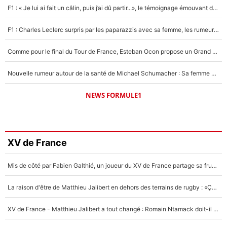
F1 : « Je lui ai fait un câlin, puis j’ai dû partir...», le témoignage émouvant de Max Verstappen sur sa fille
F1 : Charles Leclerc surpris par les paparazzis avec sa femme, les rumeurs étaient vraies !
Comme pour le final du Tour de France, Esteban Ocon propose un Grand Prix de Formule 1 à Paris : «Autour de l’Arc de Triomphe, ce serait génial» !
Nouvelle rumeur autour de la santé de Michael Schumacher : Sa femme Corinna sort du silence
NEWS FORMULE1
XV de France
Mis de côté par Fabien Galthié, un joueur du XV de France partage sa frustration : «ils ne me l’ont pas dit tout de suite»
La raison d'être de Matthieu Jalibert en dehors des terrains de rugby : «Ça m'atteint autant que si tu touches à un membre de ma famille»
XV de France - Matthieu Jalibert a tout changé : Romain Ntamack doit-il s’inquiéter pour sa place à un an de la Coupe du monde ?