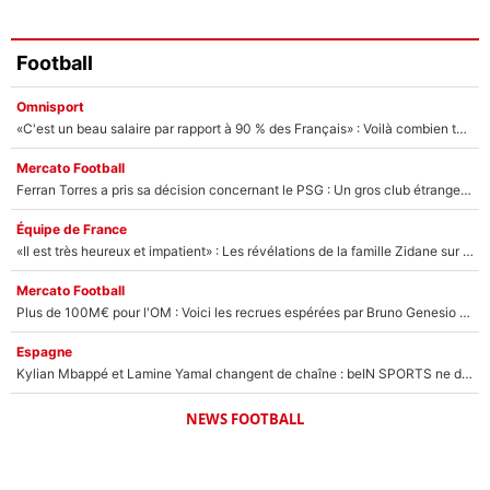
Football
Omnisport
«C'est un beau salaire par rapport à 90 % des Français» : Voilà combien touchait Nelson Monfort sur France Télévisions avant de rejoindre CNews
Mercato Football
Ferran Torres a pris sa décision concernant le PSG : Un gros club étranger prêt à relancer le feuilleton pour la signature du champion du monde 2026 !
Équipe de France
«Il est très heureux et impatient» : Les révélations de la famille Zidane sur sa prise de pouvoir en équipe de France !
Mercato Football
Plus de 100M€ pour l'OM : Voici les recrues espérées par Bruno Genesio et Grégory Lorenzi après l’opération dégraissage
Espagne
Kylian Mbappé et Lamine Yamal changent de chaîne : beIN SPORTS ne digère pas cette décision historique et prédit un fiasco pour la Liga
NEWS FOOTBALL