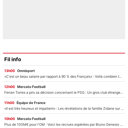
Fil info
13h00
Omnisport
«C'est un beau salaire par rapport à 90 % des Français» : Voilà combien touchait Nelson Monfort sur France Télévisions avant de rejoindre CNews
12h00
Mercato Football
Ferran Torres a pris sa décision concernant le PSG : Un gros club étranger prêt à relancer le feuilleton pour la signature du champion du monde 2026 !
11h00
Équipe de France
«Il est très heureux et impatient» : Les révélations de la famille Zidane sur sa prise de pouvoir en équipe de France !
10h00
Mercato Football
Plus de 100M€ pour l'OM : Voici les recrues espérées par Bruno Genesio et Grégory Lorenzi après l’opération dégraissage