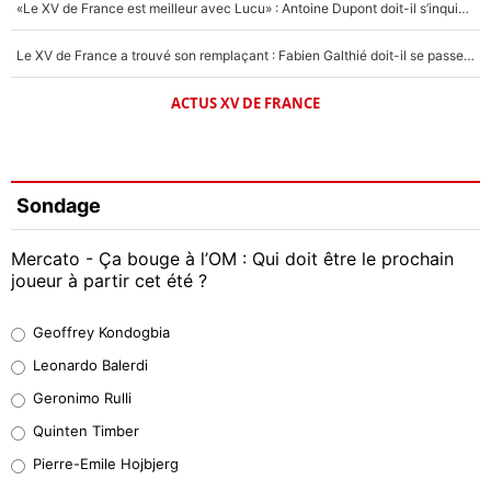
«Le XV de France est meilleur avec Lucu» : Antoine Dupont doit-il s’inquiéter pour sa place ?
Le XV de France a trouvé son remplaçant : Fabien Galthié doit-il se passer d'Antoine Dupont ?
ACTUS XV DE FRANCE
Sondage
Mercato - Ça bouge à l’OM : Qui doit être le prochain
joueur à partir cet été ?
Geoffrey Kondogbia
Geoffrey Kondogbia
38%
Leonardo Balerdi
Leonardo Balerdi
Geronimo Rulli
32%
Quinten Timber
Geronimo Rulli
Pierre-Emile Hojbjerg
5%