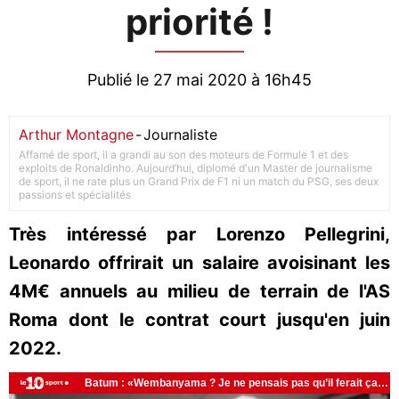
priorité !
Publié le 27 mai 2020 à 16h45
Arthur Montagne
-
Journaliste
Affamé de sport, il a grandi au son des moteurs de Formule 1 et des
exploits de Ronaldinho. Aujourd’hui, diplomé d'un Master de journalisme
de sport, il ne rate plus un Grand Prix de F1 ni un match du PSG, ses deux
passions et spécialités
Très intéressé par Lorenzo Pellegrini,
Leonardo offrirait un salaire avoisinant les
4M€ annuels au milieu de terrain de l'AS
Roma dont le contrat court jusqu'en juin
2022.