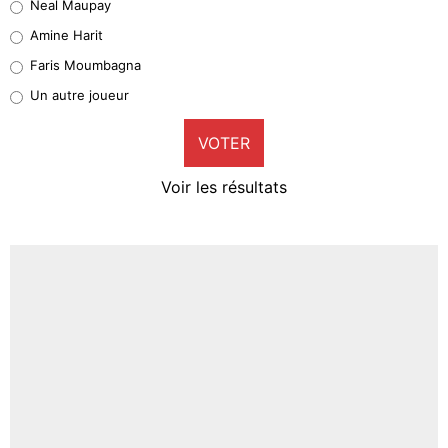
Neal Maupay
Quinten Timber
Amine Harit
1%
Faris Moumbagna
Pierre-Emile Hojbjerg
Un autre joueur
9%
VOTER
Neal Maupay
4%
Voir les résultats
Amine Harit
3%
Faris Moumbagna
4%
Un autre joueur
5%
1574 personnes ont participé aux votes.