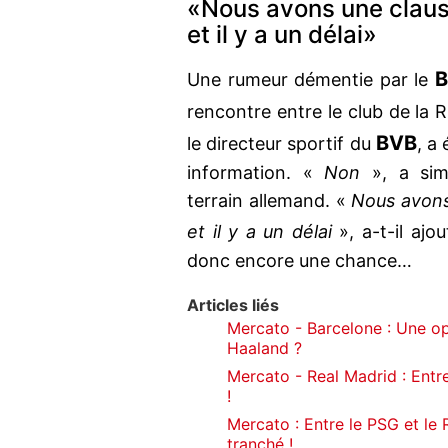
«Nous avons une clause
et il y a un délai»
B
Une rumeur démentie par le
rencontre entre le club de la 
BVB
le directeur sportif du
, a
information. «
Non
», a simp
terrain allemand. «
Nous avons
et il y a un délai
», a-t-il aj
donc encore une chance…
Articles liés
Mercato - Barcelone : Une o
Haaland ?
Mercato - Real Madrid : Entre
!
Mercato : Entre le PSG et le
tranché !