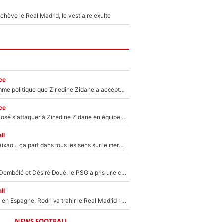
hève le Real Madrid, le vestiaire exulte
ce
Voilà le seul homme politique que Zinedine Zidane a accepté dans son entourage : «Je garde un très bon souvenir de lui»
ce
Franck Ribéry a osé s'attaquer à Zinedine Zidane en équipe de France : «Je n'aurais jamais fait ça»
ll
Medina, Rulli, Paixao... ça part dans tous les sens sur le mercato de l'OM : Frank McCourt va enfin récupérer l'argent qu'il attend ?
Sans Ousmane Dembélé et Désiré Doué, le PSG a pris une correction face à Majorque : Luis Enrique attend avec impatience des renforts !
ll
Coup de théâtre en Espagne, Rodri va trahir le Real Madrid : Le Ballon d'Or a choisi de signer au FC Barcelone !
NEWS FOOTBALL