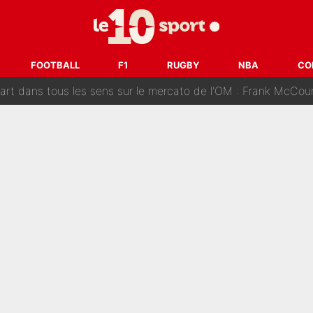
ue que Zinedine Zidane a accepté dans son entourage : «Je g
uer à Zinedine Zidane en équipe de France : «Je n'aurais jam
FOOTBALL
F1
RUGBY
NBA
CO
rt dans tous les sens sur le mercato de l'OM : Frank McCourt va enf
 Doué, le PSG a pris une correction face à Majorque : Luis Enrique a
, puis j’ai dû partir...», le témoignage émouvant de Max Verstapp