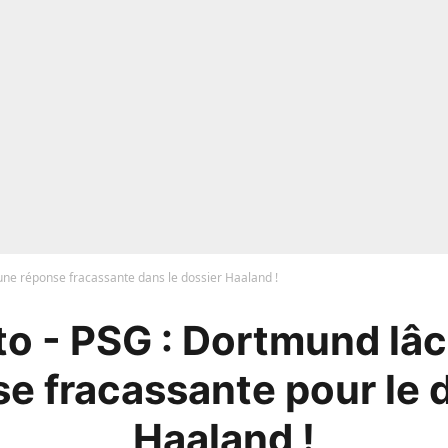
ne réponse fracassante dans le dossier Haaland !
o - PSG : Dortmund lâ
e fracassante pour le 
Haaland !