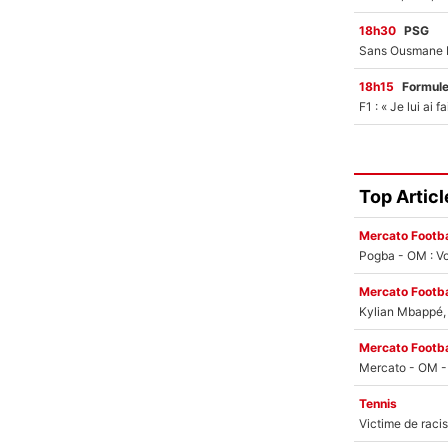
18h30
PSG
18h15
Formul
Top Articl
Mercato Footba
Pogba - OM : Vo
Mercato Footba
Kylian Mbappé, u
Mercato Footba
Tennis