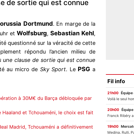
 de sortie qui est connue
orussia Dortmund
. En marge de la
Wolfsburg
Sebastian Kehl
Ruhr et
,
,
 été questionné sur la véracité de cette
lement répondu l’ancien milieu de
 une clause de sortie qui est connue
PSG
outé au micro de
Sky Sport
. Le
a
Fil info
21h00
Équipe
pération à 30M€ du Barça débloquée par
20h00
Équipe
 Haaland et Tchouaméni, le choix est fait
 Real Madrid, Tchouaméni a définitivement
19h00
Mercato