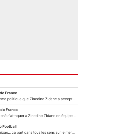
 de France
Voilà le seul homme politique que Zinedine Zidane a accepté dans son entourage : «Je garde un très bon souvenir de lui»
 de France
Franck Ribéry a osé s'attaquer à Zinedine Zidane en équipe de France : «Je n'aurais jamais fait ça»
 Football
Medina, Rulli, Paixao... ça part dans tous les sens sur le mercato de l'OM : Frank McCourt va enfin récupérer l'argent qu'il attend ?