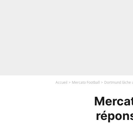
Accueil
Mercato Football
Dortmund lâche u
Mercat
répons