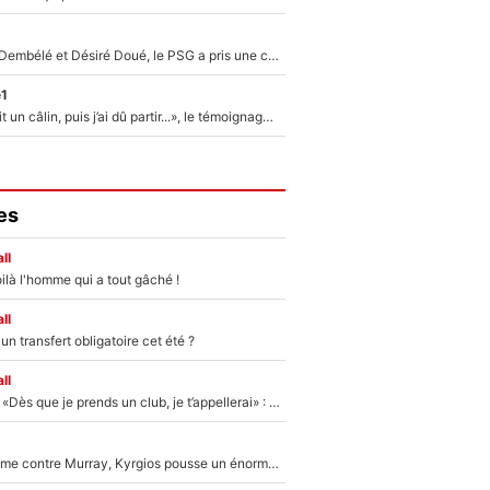
Sans Ousmane Dembélé et Désiré Doué, le PSG a pris une correction face à Majorque : Luis Enrique attend avec impatience des renforts !
e1
F1 : « Je lui ai fait un câlin, puis j’ai dû partir...», le témoignage émouvant de Max Verstappen sur sa fille
es
ll
ilà l'homme qui a tout gâché !
ll
n transfert obligatoire cet été ?
ll
Mercato - OM - «Dès que je prends un club, je t’appellerai» : La promesse de Marcelino au moment de claquer la porte
Victime de racisme contre Murray, Kyrgios pousse un énorme coup de gueule !