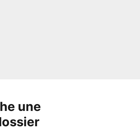
che une
dossier