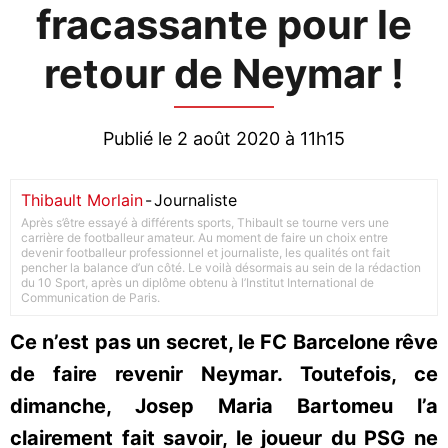
fracassante pour le
retour de Neymar !
Publié le 2 août 2020 à 11h15
Thibault Morlain
-
Journaliste
Après s’être essayé à différents sports, Thibault se tourne vers une
carrière de footballeur amateur. Au moment de faire un choix entre
devenir footballeur professionnel et journaliste, les qualités ont fait
pencher la balance d’un côté. Le voilà désormais au sein de la rédaction
du 10 Sport, après un diplôme obtenu à l’Institut International de
Communication de Paris.
Ce n’est pas un secret, le FC Barcelone rêve
de faire revenir Neymar. Toutefois, ce
dimanche, Josep Maria Bartomeu l’a
clairement fait savoir, le joueur du PSG ne