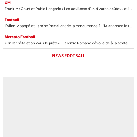
OM
Frank McCourt et Pablo Longoria : Les coulisses d’un divorce coûteux qui ruine l’OM à petit feu…
Football
Kylian Mbappé et Lamine Yamal ont de la concurrence ? L’IA annonce les 5 joueurs qui vont dominer le football dans les années à venir !
Mercato Football
«On l’achète et on vous le prête» : Fabrizio Romano dévoile déjà la stratégie du PSG avec le transfert de Zion Suzuki !
NEWS FOOTBALL