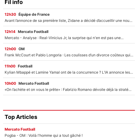
Fil info
12h30
Équipe de France
Avant l’annonce de sa première liste, Zidane a décidé d’accueillir une nouvelle tête en équipe de France
12h14
Mercato Football
Mercato - Analyse : Real-Vinicius Jr, la surprise qui n'en est pas une...
12h00
OM
Frank McCourt et Pablo Longoria : Les coulisses d’un divorce coûteux qui ruine l’OM à petit feu…
11h00
Football
Kylian Mbappé et Lamine Yamal ont de la concurrence ? L’IA annonce les 5 joueurs qui vont dominer le football dans les années à venir !
10h00
Mercato Football
«On l’achète et on vous le prête» : Fabrizio Romano dévoile déjà la stratégie du PSG avec le transfert de Zion Suzuki !
Top Articles
Mercato Football
Pogba - OM : Voilà l'homme qui a tout gâché !