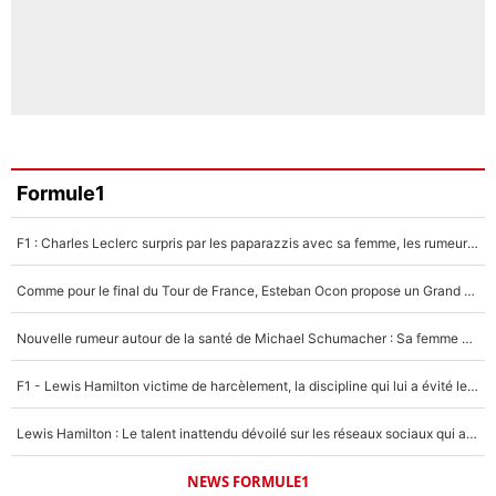
Formule1
F1 : Charles Leclerc surpris par les paparazzis avec sa femme, les rumeurs étaient vraies !
Comme pour le final du Tour de France, Esteban Ocon propose un Grand Prix de Formule 1 à Paris : «Autour de l’Arc de Triomphe, ce serait génial» !
Nouvelle rumeur autour de la santé de Michael Schumacher : Sa femme Corinna sort du silence
F1 - Lewis Hamilton victime de harcèlement, la discipline qui lui a évité le pire : «J'aurais probablement mal tourné»
Lewis Hamilton : Le talent inattendu dévoilé sur les réseaux sociaux qui a impressionné Kim Kardashian pendant leurs vacances en amoureux !
NEWS FORMULE1