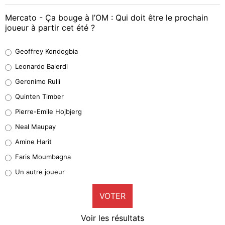
Mercato - Ça bouge à l’OM : Qui doit être le prochain
joueur à partir cet été ?
Geoffrey Kondogbia
Geoffrey Kondogbia
38%
Leonardo Balerdi
Leonardo Balerdi
Geronimo Rulli
32%
Quinten Timber
Geronimo Rulli
Pierre-Emile Hojbjerg
4%
Neal Maupay
Quinten Timber
Amine Harit
1%
Faris Moumbagna
Pierre-Emile Hojbjerg
Un autre joueur
9%
VOTER
Neal Maupay
4%
Voir les résultats