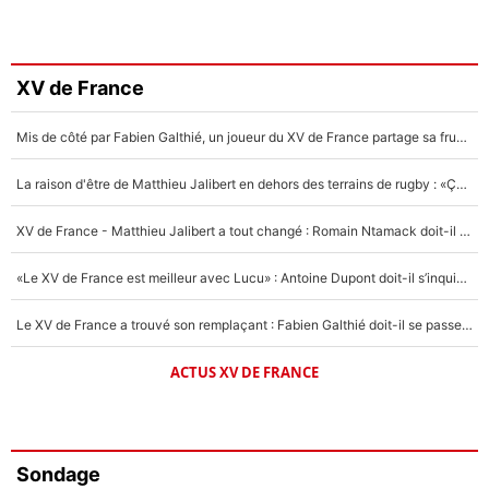
XV de France
Mis de côté par Fabien Galthié, un joueur du XV de France partage sa frustration : «ils ne me l’ont pas dit tout de suite»
La raison d'être de Matthieu Jalibert en dehors des terrains de rugby : «Ça m'atteint autant que si tu touches à un membre de ma famille»
XV de France - Matthieu Jalibert a tout changé : Romain Ntamack doit-il s’inquiéter pour sa place à un an de la Coupe du monde ?
«Le XV de France est meilleur avec Lucu» : Antoine Dupont doit-il s’inquiéter pour sa place ?
Le XV de France a trouvé son remplaçant : Fabien Galthié doit-il se passer d'Antoine Dupont ?
ACTUS XV DE FRANCE
Sondage