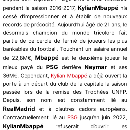
Kylian
Mbappé
pendant la saison 2016-2017,
n’a
cessé d’impressionner et à établir de nouveaux
records de précocité. Aujourd’hui âgé de 21 ans, le
désormais champion du monde tricolore fait
partie de ce cercle de fermé de joueurs les plus
bankables du football. Touchant un salaire annuel
Mbappé
de 22,8M€,
est le deuxième joueur le
PSG
Neymar
mieux payé du
derrière
et ses
36M€. Cependant,
Kylian Mbappé
a déjà ouvert la
porte à un départ du club de la capitale la saison
passée lors de la remise des Trophées UNFP.
Depuis, son nom est constamment lié au
Real
Madrid
et à d’autres cadors européens.
Contractuellement lié au
PSG
jusqu’en juin 2022,
Kylian
Mbappé
refuserait d’ouvrir les