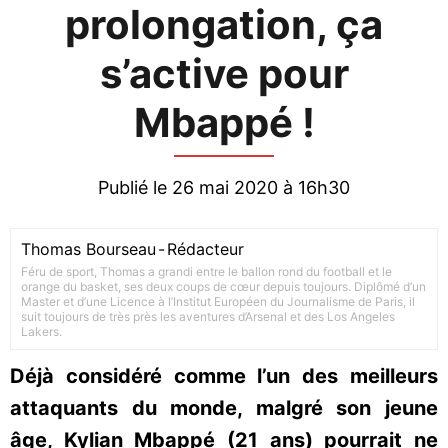
prolongation, ça
s’active pour
Mbappé !
Publié le 26 mai 2020 à 16h30
Thomas Bourseau
-
Rédacteur
Féru de sport, Thomas a grandi entre le ballon rond du football et le
orange du basket, ses deux coups de cœur depuis toujours. Diplômé d’un
Master et d’une Licence à l’Institut Européen du Journalisme de Paris, il
suit toujours de très près les aventures d’Arsenal et des Los Angeles
Lakers.
Déjà considéré comme l’un des meilleurs
attaquants du monde, malgré son jeune
âge, Kylian Mbappé (21 ans) pourrait ne