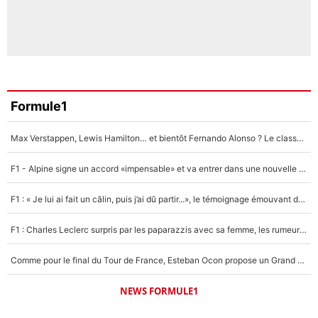
Formule1
Max Verstappen, Lewis Hamilton… et bientôt Fernando Alonso ? Le classement des pilotes les mieux payés en Formule 1 risque de changer !
F1 - Alpine signe un accord «impensable» et va entrer dans une nouvelle dimension : Grande nouvelle pour Pierre Gasly !
F1 : « Je lui ai fait un câlin, puis j’ai dû partir...», le témoignage émouvant de Max Verstappen sur sa fille
F1 : Charles Leclerc surpris par les paparazzis avec sa femme, les rumeurs étaient vraies !
Comme pour le final du Tour de France, Esteban Ocon propose un Grand Prix de Formule 1 à Paris : «Autour de l’Arc de Triomphe, ce serait génial» !
NEWS FORMULE1