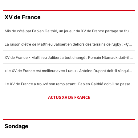
XV de France
Mis de côté par Fabien Galthié, un joueur du XV de France partage sa frustration : «ils ne me l’ont pas dit tout de suite»
La raison d'être de Matthieu Jalibert en dehors des terrains de rugby : «Ça m'atteint autant que si tu touches à un membre de ma famille»
XV de France - Matthieu Jalibert a tout changé : Romain Ntamack doit-il s’inquiéter pour sa place à un an de la Coupe du monde ?
«Le XV de France est meilleur avec Lucu» : Antoine Dupont doit-il s’inquiéter pour sa place ?
Le XV de France a trouvé son remplaçant : Fabien Galthié doit-il se passer d'Antoine Dupont ?
ACTUS XV DE FRANCE
Sondage