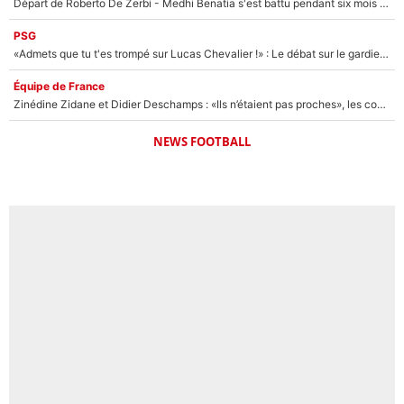
Départ de Roberto De Zerbi - Medhi Benatia s'est battu pendant six mois pour le retenir à l'OM, le PSG a été le naufrage de trop : «Je pars avec toi»
PSG
«Admets que tu t'es trompé sur Lucas Chevalier !» : Le débat sur le gardien du PSG vire au clash à l'After Foot
Équipe de France
Zinédine Zidane et Didier Deschamps : «Ils n’étaient pas proches», les confidences d’un membre de l’équipe de France 1998 sur leur relation spéciale
NEWS FOOTBALL