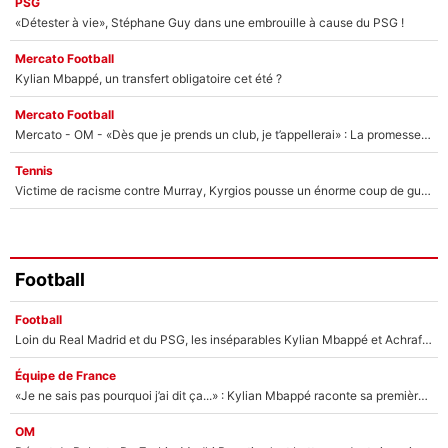
PSG
«Détester à vie», Stéphane Guy dans une embrouille à cause du PSG !
Mercato Football
Kylian Mbappé, un transfert obligatoire cet été ?
Mercato Football
Mercato - OM - «Dès que je prends un club, je t’appellerai» : La promesse de Marcelino au moment de claquer la porte
Tennis
Victime de racisme contre Murray, Kyrgios pousse un énorme coup de gueule !
Football
Football
Loin du Real Madrid et du PSG, les inséparables Kylian Mbappé et Achraf Hakimi changent d'équipe le temps d'une journée !
Équipe de France
«Je ne sais pas pourquoi j’ai dit ça...» : Kylian Mbappé raconte sa première rencontre avec Zinédine Zidane (et c’est très drôle)
OM