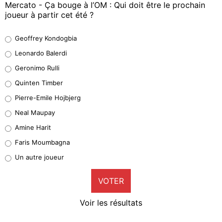
Mercato - Ça bouge à l’OM : Qui doit être le prochain
joueur à partir cet été ?
Geoffrey Kondogbia
Geoffrey Kondogbia
38%
Leonardo Balerdi
Leonardo Balerdi
Geronimo Rulli
32%
Quinten Timber
Geronimo Rulli
Pierre-Emile Hojbjerg
5%
Neal Maupay
Quinten Timber
Amine Harit
1%
Faris Moumbagna
Pierre-Emile Hojbjerg
Un autre joueur
9%
VOTER
Neal Maupay
4%
Voir les résultats
Amine Harit