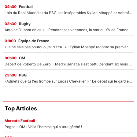
04h00
Football
Loin du Real Madrid et du PSG, les inséparables Kylian Mbappé et Achraf Hakimi changent d'équipe le temps d'une journée !
02h30
Rugby
Antoine Dupont en deuil : Pendant ses vacances, la star du XV de France a perdu sa grand-mère
01h00
Équipe de France
«Je ne sais pas pourquoi j’ai dit ça...» : Kylian Mbappé raconte sa première rencontre avec Zinédine Zidane (et c’est très drôle)
00h00
OM
Départ de Roberto De Zerbi - Medhi Benatia s'est battu pendant six mois pour le retenir à l'OM, le PSG a été le naufrage de trop : «Je pars avec toi»
23h00
PSG
«Admets que tu t'es trompé sur Lucas Chevalier !» : Le débat sur le gardien du PSG vire au clash à l'After Foot
Top Articles
Mercato Football
Pogba - OM : Voilà l'homme qui a tout gâché !