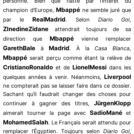
personne. Bien que flatté par l’intérêt du
Mbappé
champion d’Europe,
ne semble juré que
Real
Madrid
par le
. Selon
Diario Gol
,
ZInedine
Zidane
attendrait toujours de sa
Mbappé
direction que
vienne remplacer
Gareth
Bale
Madrid
à
. À la
Casa Blanca
,
Mbappé
serait perçu comme étant la relève de
Cristiano
Ronaldo
Lionel
Messi
et de
dans les
Liverpool
quelques années à venir. Néanmoins,
ne compterait pas se laisser faire dans ce dossier.
Sachant qu’il faudrait changer des choses pour
Jürgen
Klopp
continuer à gagner des titres,
Sadio
Mané
aimerait tourner la page avec
et
Mohamed
Salah
. Le Français serait attendu pour
remplacer l’Égyptien. Toujours selon
Diario Gol
,