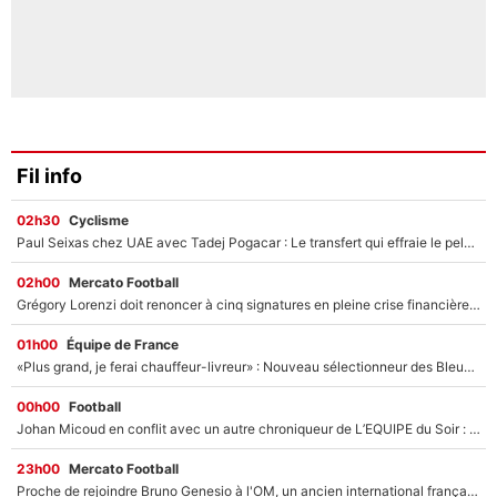
Fil info
02h30
Cyclisme
Paul Seixas chez UAE avec Tadej Pogacar : Le transfert qui effraie le peloton, «c’est la pire des choses qui puisse arriver»
02h00
Mercato Football
Grégory Lorenzi doit renoncer à cinq signatures en pleine crise financière : L’IA propose sept noms à l’OM pour un mercato réussi... à seulement 5M€ !
01h00
Équipe de France
«Plus grand, je ferai chauffeur-livreur» : Nouveau sélectionneur des Bleus, Zinédine Zidane s’était imaginé un avenir très différent lorsqu'il était enfant
00h00
Football
Johan Micoud en conflit avec un autre chroniqueur de L’EQUIPE du Soir : «Pendant un moment, je ne les ai pas remis ensemble dans l'émission»
23h00
Mercato Football
Proche de rejoindre Bruno Genesio à l'OM, un ancien international français va finalement débarquer... sur RMC !