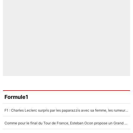
Formule1
F1 : Charles Leclerc surpris par les paparazzis avec sa femme, les rumeurs étaient vraies !
Comme pour le final du Tour de France, Esteban Ocon propose un Grand Prix de Formule 1 à Paris : «Autour de l’Arc de Triomphe, ce serait génial» !