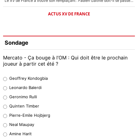
Le XV de France a trouvé son remplaçant : Fabien Galthié doit-il se passer d'Antoine Dupont ?
ACTUS XV DE FRANCE
Sondage
Mercato - Ça bouge à l’OM : Qui doit être le prochain
joueur à partir cet été ?
Geoffrey Kondogbia
Geoffrey Kondogbia
38%
Leonardo Balerdi
Leonardo Balerdi
Geronimo Rulli
32%
Quinten Timber
Geronimo Rulli
Pierre-Emile Hojbjerg
4%
Neal Maupay
Quinten Timber
Amine Harit
1%