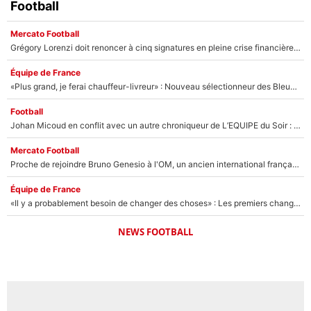
Football
Mercato Football
Grégory Lorenzi doit renoncer à cinq signatures en pleine crise financière : L’IA propose sept noms à l’OM pour un mercato réussi... à seulement 5M€ !
Équipe de France
«Plus grand, je ferai chauffeur-livreur» : Nouveau sélectionneur des Bleus, Zinédine Zidane s’était imaginé un avenir très différent lorsqu'il était enfant
Football
Johan Micoud en conflit avec un autre chroniqueur de L’EQUIPE du Soir : «Pendant un moment, je ne les ai pas remis ensemble dans l'émission»
Mercato Football
Proche de rejoindre Bruno Genesio à l'OM, un ancien international français va finalement débarquer... sur RMC !
Équipe de France
«Il y a probablement besoin de changer des choses» : Les premiers changements de Zinedine Zidane en équipe de France sont révélés ?
NEWS FOOTBALL