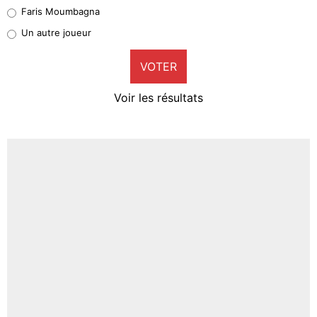
Faris Moumbagna
Pierre-Emile Hojbjerg
Un autre joueur
9%
VOTER
Neal Maupay
4%
Voir les résultats
Amine Harit
3%
Faris Moumbagna
4%
Un autre joueur
5%
1459 personnes ont participé aux votes.