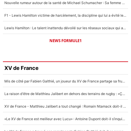
Nouvelle rumeur autour de la santé de Michael Schumacher : Sa femme Corinna sort du silence
F1 - Lewis Hamilton victime de harcèlement, la discipline qui lui a évité le pire : «J'aurais probablement mal tourné»
Lewis Hamilton : Le talent inattendu dévoilé sur les réseaux sociaux qui a impressionné Kim Kardashian pendant leurs vacances en amoureux !
NEWS FORMULE1
XV de France
Mis de côté par Fabien Galthié, un joueur du XV de France partage sa frustration : «ils ne me l’ont pas dit tout de suite»
La raison d'être de Matthieu Jalibert en dehors des terrains de rugby : «Ça m'atteint autant que si tu touches à un membre de ma famille»
XV de France - Matthieu Jalibert a tout changé : Romain Ntamack doit-il s’inquiéter pour sa place à un an de la Coupe du monde ?
«Le XV de France est meilleur avec Lucu» : Antoine Dupont doit-il s’inquiéter pour sa place ?