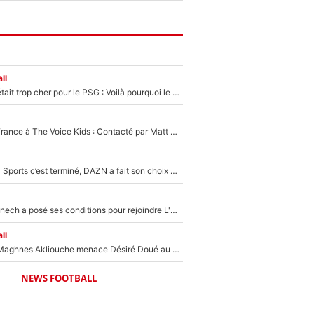
ll
Yan Diomandé était trop cher pour le PSG : Voilà pourquoi le Real Madrid a accepté de payer la somme record de 140M€ pour boucler son transfert !
De l'équipe de France à The Voice Kids : Contacté par Matt Pokora, Kylian Mbappé a accepté de jouer un rôle inédit sur TF1 !
La Liga sur beIN Sports c’est terminé, DAZN a fait son choix pour Benjamin Da Silva et Omar Da Fonseca !
Raymond Domenech a posé ses conditions pour rejoindre L'EQUIPE du Soir : Il refuse de faire l'émission avec un autre chroniqueur !
ll
Le transfert de Maghnes Akliouche menace Désiré Doué au PSG : «Je valide à 200%»
NEWS FOOTBALL