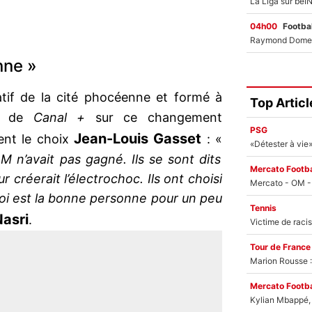
04h00
Footbal
nne »
atif de la cité phocéenne et formé à
Top Articl
ro de
Canal +
sur ce changement
PSG
Jean-Louis Gasset
ment le choix
: «
M n’avait pas gagné. Ils se sont dits
Mercato Footba
créerait l’électrochoc. Ils ont choisi
oi est la bonne personne pour un peu
Tennis
Nasri
.
Tour de France
Marion Rousse :
Mercato Footba
Kylian Mbappé, u