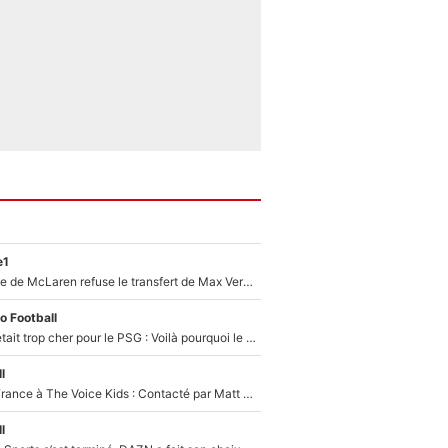
e1
F1 - Une légende de McLaren refuse le transfert de Max Verstappen qui pourrait «faire des vagues» et plomber l'ambiance dans l'équipe
o Football
Yan Diomandé était trop cher pour le PSG : Voilà pourquoi le Real Madrid a accepté de payer la somme record de 140M€ pour boucler son transfert !
l
De l'équipe de France à The Voice Kids : Contacté par Matt Pokora, Kylian Mbappé a accepté de jouer un rôle inédit sur TF1 !
l