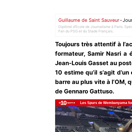
Guillaume de Saint Sauveur
-
Jour
Diplômé d’Ecole de Journalisme à Paris. Spéci
Fan du PSG et du Stade Français.
Toujours très attentif à l’
formateur, Samir Nasri a 
Jean-Louis Gasset au poste
10 estime qu’il s’agit d’un
barre au plus vite à l’OM, 
de Gennaro Gattuso.