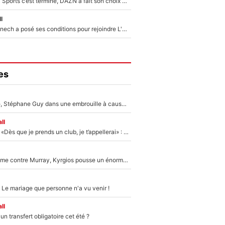
La Liga sur beIN Sports c’est terminé, DAZN a fait son choix pour Benjamin Da Silva et Omar Da Fonseca !
l
Raymond Domenech a posé ses conditions pour rejoindre L'EQUIPE du Soir : Il refuse de faire l'émission avec un autre chroniqueur !
es
«Détester à vie», Stéphane Guy dans une embrouille à cause du PSG !
ll
Mercato - OM - «Dès que je prends un club, je t’appellerai» : La promesse de Marcelino au moment de claquer la porte
Victime de racisme contre Murray, Kyrgios pousse un énorme coup de gueule !
 Le mariage que personne n'a vu venir !
ll
n transfert obligatoire cet été ?