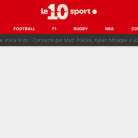
fuse le transfert de Max Verstappen qui pourrait «faire des vagues»
r le PSG : Voilà pourquoi le Real Madrid a accepté de payer la somme reco
FOOTBALL
F1
RUGBY
NBA
CO
Voice Kids : Contacté par Matt Pokora, Kylian Mbappé a accepté
est terminé, DAZN a fait son choix pour Benjamin Da Silva et
onditions pour rejoindre L'EQUIPE du Soir : Il refuse de faire l'