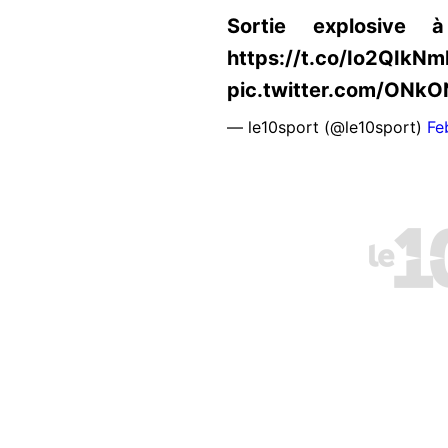
Sortie explosive 
https://t.co/Io2QIkNm
pic.twitter.com/ONk
— le10sport (@le10sport)
Fe