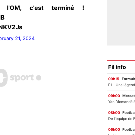
à l'OM, c’est terminé !
lB
ONKV2Js
bruary 21, 2024
Fil info
09h15
Formul
09h00
Mercat
08h00
Footbal
06h00
Footbal