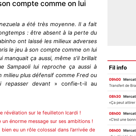
 à son compte comme on lui
ezuela a été très moyenne. Il a fait
longtemps : être absent à la perte du
abinho ont laissé les milieux adverses
s pris le jeu à son compte comme on lui
 manquait ça aussi, même s'il brillait
ue Sampaoli lui reproche ça aussi à
Fil info
un milieu plus défensif comme Fred ou
09h00
Mercat
ui repasser devant
» confie-t-il au
08h30
Mercat
révélation sur le feuilleton Icardi !
08h00
Mercat
e un énorme message sur ses ambitions !
bien eu un rôle colossal dans l’arrivée de
06h00
Mercat