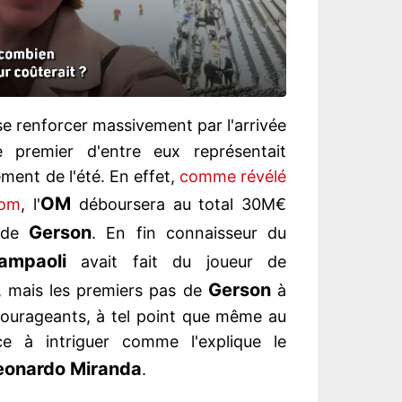
se renforcer massivement par l'arrivée
 premier d'entre eux représentait
sement de l'été. En effet,
comme révélé
OM
com
, l'
déboursera au total 30M€
Gerson
s de
. En fin connaisseur du
ampaoli
avait fait du joueur de
Gerson
, mais les premiers pas de
à
courageants, à tel point que même au
e à intriguer comme l'explique le
eonardo Miranda
.