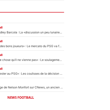
ll
Transfert de Bradley Barcola : La «discussion un peu lunaire» qui l'a convaincu de quitter le PSG, son entourage est pointé du doigt
ll
«Ça peut attirer des bons joueurs» : Le mercato du PSG va faire des victimes dans l'effectif de Luis Enrique ?
ll
«C’est une bonne chose qu’il ne vienne pas» : Le soulagement de l'After Foot après le transfert avorté de Yan Diomandé au PSG
ll
«Il a décidé de rester au PSG» : Les coulisses de la décision de Lucas Chevalier pour son transfert
Après le dérapage de Nelson Monfort sur CNews, un ancien journaliste de France Télévisions relance la polémique sur les incendies en Gironde
NEWS FOOTBALL