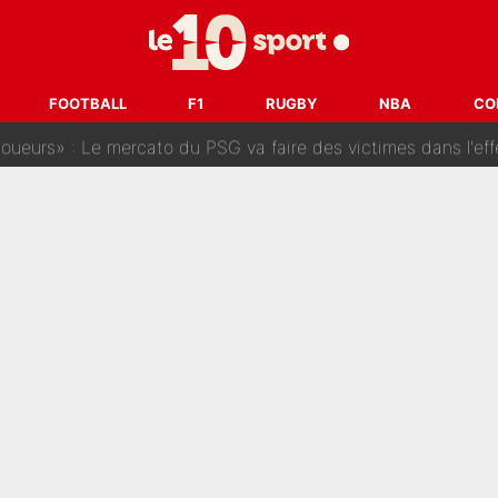
hec, voilà ce que l’avenir réserve à Paul Seixas : «Tant qu’il y
: La «discussion un peu lunaire» qui l'a convaincu de quitter le PS
FOOTBALL
F1
RUGBY
NBA
CO
oueurs» : Le mercato du PSG va faire des victimes dans l'effe
 ne vienne pas» : Le soulagement de l'After Foot après le trans
SG» : Les coulisses de la décision de Lucas Chevalier pour s