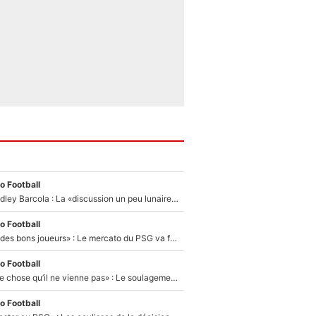
o Football
Transfert de Bradley Barcola : La «discussion un peu lunaire» qui l'a convaincu de quitter le PSG, son entourage est pointé du doigt
o Football
«Ça peut attirer des bons joueurs» : Le mercato du PSG va faire des victimes dans l'effectif de Luis Enrique ?
o Football
«C’est une bonne chose qu’il ne vienne pas» : Le soulagement de l'After Foot après le transfert avorté de Yan Diomandé au PSG
o Football