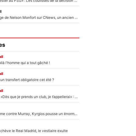
«Il a décidé de rester au PSG» : Les coulisses de la décision de Lucas Chevalier pour son transfert
l
Après le dérapage de Nelson Monfort sur CNews, un ancien journaliste de France Télévisions relance la polémique sur les incendies en Gironde
es
ll
ilà l'homme qui a tout gâché !
ll
n transfert obligatoire cet été ?
ll
Mercato - OM - «Dès que je prends un club, je t’appellerai» : La promesse de Marcelino au moment de claquer la porte
Victime de racisme contre Murray, Kyrgios pousse un énorme coup de gueule !
hève le Real Madrid, le vestiaire exulte