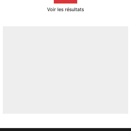
4%
Voir les résultats
Amine Harit
3%
Faris Moumbagna
5%
Un autre joueur
5%
1551 personnes ont participé aux votes.