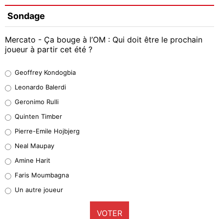
Sondage
Mercato - Ça bouge à l’OM : Qui doit être le prochain
joueur à partir cet été ?
Geoffrey Kondogbia
Geoffrey Kondogbia
38%
Leonardo Balerdi
Leonardo Balerdi
Geronimo Rulli
32%
Quinten Timber
Geronimo Rulli
Pierre-Emile Hojbjerg
5%
Neal Maupay
Quinten Timber
Amine Harit
1%
Faris Moumbagna
Pierre-Emile Hojbjerg
Un autre joueur
9%
VOTER
Neal Maupay