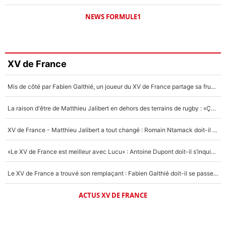
NEWS FORMULE1
XV de France
Mis de côté par Fabien Galthié, un joueur du XV de France partage sa frustration : «ils ne me l’ont pas dit tout de suite»
La raison d'être de Matthieu Jalibert en dehors des terrains de rugby : «Ça m'atteint autant que si tu touches à un membre de ma famille»
XV de France - Matthieu Jalibert a tout changé : Romain Ntamack doit-il s’inquiéter pour sa place à un an de la Coupe du monde ?
«Le XV de France est meilleur avec Lucu» : Antoine Dupont doit-il s’inquiéter pour sa place ?
Le XV de France a trouvé son remplaçant : Fabien Galthié doit-il se passer d'Antoine Dupont ?
ACTUS XV DE FRANCE