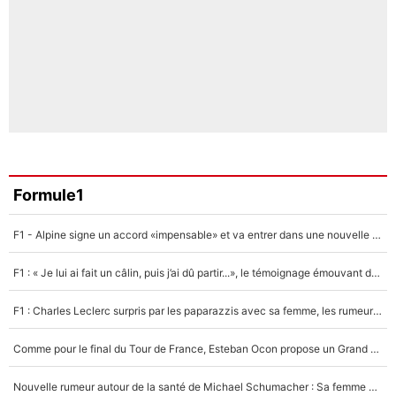
Formule1
F1 - Alpine signe un accord «impensable» et va entrer dans une nouvelle dimension : Grande nouvelle pour Pierre Gasly !
F1 : « Je lui ai fait un câlin, puis j’ai dû partir...», le témoignage émouvant de Max Verstappen sur sa fille
F1 : Charles Leclerc surpris par les paparazzis avec sa femme, les rumeurs étaient vraies !
Comme pour le final du Tour de France, Esteban Ocon propose un Grand Prix de Formule 1 à Paris : «Autour de l’Arc de Triomphe, ce serait génial» !
Nouvelle rumeur autour de la santé de Michael Schumacher : Sa femme Corinna sort du silence