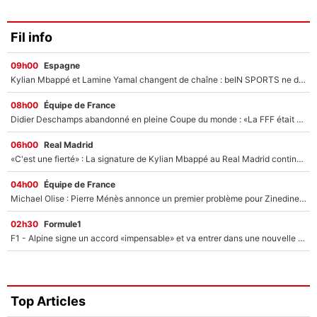
Fil info
09h00
Espagne
Kylian Mbappé et Lamine Yamal changent de chaîne : beIN SPORTS ne digère pas cette décision historique et prédit un fiasco pour la Liga
08h00
Équipe de France
Didier Deschamps abandonné en pleine Coupe du monde : «La FFF était déjà passée à Zinedine Zidane»
06h00
Real Madrid
«C'est une fierté» : La signature de Kylian Mbappé au Real Madrid continue de régaler l'Espagne
04h00
Équipe de France
Michael Olise : Pierre Ménès annonce un premier problème pour Zinedine Zidane en équipe de France
02h30
Formule1
F1 - Alpine signe un accord «impensable» et va entrer dans une nouvelle dimension : Grande nouvelle pour Pierre Gasly !
Top Articles