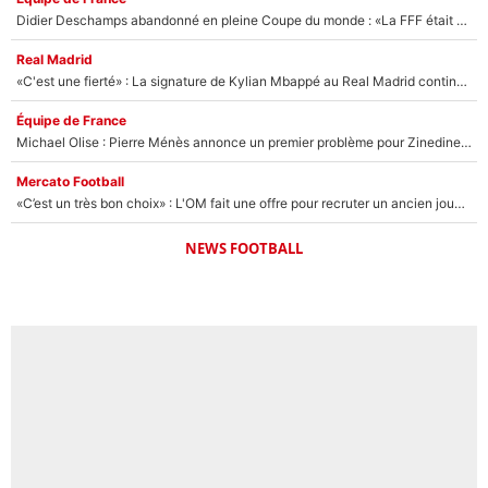
Didier Deschamps abandonné en pleine Coupe du monde : «La FFF était déjà passée à Zinedine Zidane»
Real Madrid
«C'est une fierté» : La signature de Kylian Mbappé au Real Madrid continue de régaler l'Espagne
Équipe de France
Michael Olise : Pierre Ménès annonce un premier problème pour Zinedine Zidane en équipe de France
Mercato Football
«C’est un très bon choix» : L'OM fait une offre pour recruter un ancien joueur du PSG... et c'est validé dans l'After Foot !
NEWS FOOTBALL