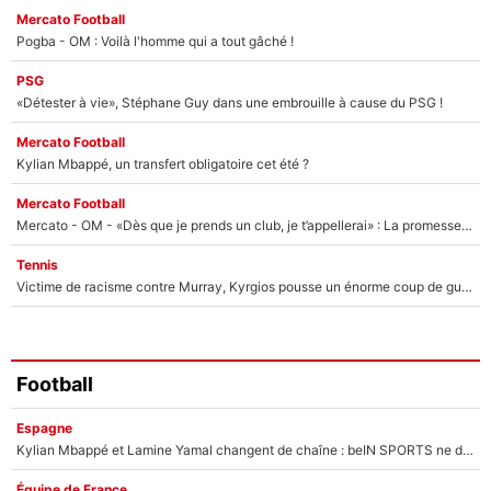
Mercato Football
Pogba - OM : Voilà l'homme qui a tout gâché !
PSG
«Détester à vie», Stéphane Guy dans une embrouille à cause du PSG !
Mercato Football
Kylian Mbappé, un transfert obligatoire cet été ?
Mercato Football
Mercato - OM - «Dès que je prends un club, je t’appellerai» : La promesse de Marcelino au moment de claquer la porte
Tennis
Victime de racisme contre Murray, Kyrgios pousse un énorme coup de gueule !
Football
Espagne
Kylian Mbappé et Lamine Yamal changent de chaîne : beIN SPORTS ne digère pas cette décision historique et prédit un fiasco pour la Liga
Équipe de France