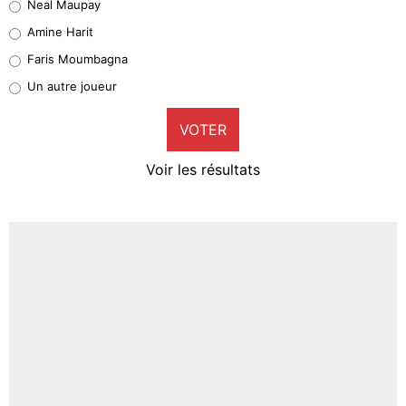
Neal Maupay
Quinten Timber
Amine Harit
1%
Faris Moumbagna
Pierre-Emile Hojbjerg
Un autre joueur
9%
VOTER
Neal Maupay
4%
Voir les résultats
Amine Harit
3%
Faris Moumbagna
4%
Un autre joueur
5%
1515 personnes ont participé aux votes.