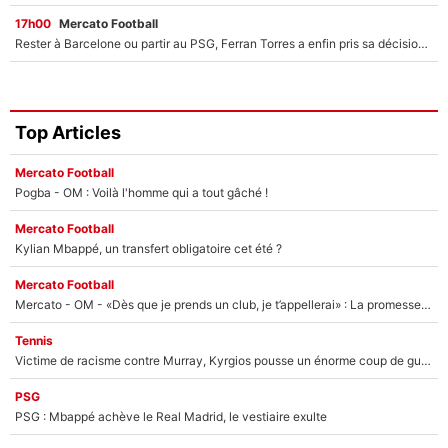
17h00
Mercato Football
Rester à Barcelone ou partir au PSG, Ferran Torres a enfin pris sa décision : La course contre la montre est lancée !
Top Articles
Mercato Football
Pogba - OM : Voilà l'homme qui a tout gâché !
Mercato Football
Kylian Mbappé, un transfert obligatoire cet été ?
Mercato Football
Mercato - OM - «Dès que je prends un club, je t’appellerai» : La promesse de Marcelino au moment de claquer la porte
Tennis
Victime de racisme contre Murray, Kyrgios pousse un énorme coup de gueule !
PSG
PSG : Mbappé achève le Real Madrid, le vestiaire exulte