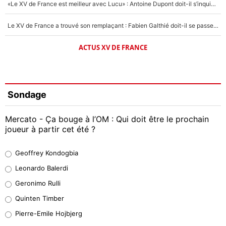
«Le XV de France est meilleur avec Lucu» : Antoine Dupont doit-il s’inquiéter pour sa place ?
Le XV de France a trouvé son remplaçant : Fabien Galthié doit-il se passer d'Antoine Dupont ?
ACTUS XV DE FRANCE
Sondage
Mercato - Ça bouge à l’OM : Qui doit être le prochain
joueur à partir cet été ?
Geoffrey Kondogbia
Geoffrey Kondogbia
38%
Leonardo Balerdi
Leonardo Balerdi
Geronimo Rulli
32%
Quinten Timber
Geronimo Rulli
Pierre-Emile Hojbjerg
5%