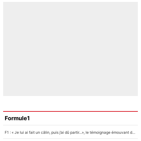
Formule1
F1 : « Je lui ai fait un câlin, puis j’ai dû partir...», le témoignage émouvant de Max Verstappen sur sa fille