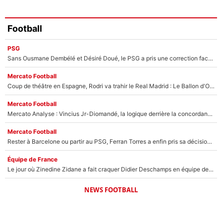
Football
PSG
Sans Ousmane Dembélé et Désiré Doué, le PSG a pris une correction face à Majorque : Luis Enrique attend avec impatience des renforts !
Mercato Football
Coup de théâtre en Espagne, Rodri va trahir le Real Madrid : Le Ballon d'Or a choisi de signer au FC Barcelone !
Mercato Football
Mercato Analyse : Vincius Jr-Diomandé, la logique derrière la concordance des temps
Mercato Football
Rester à Barcelone ou partir au PSG, Ferran Torres a enfin pris sa décision : La course contre la montre est lancée !
Équipe de France
Le jour où Zinedine Zidane a fait craquer Didier Deschamps en équipe de France : «Je m’en suis voulu», l’ancien sélectionneur a regretté son geste !
NEWS FOOTBALL