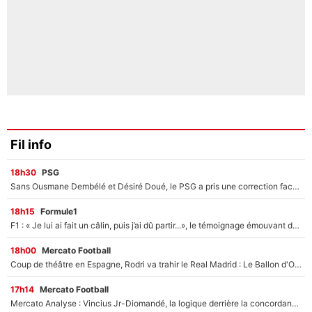
Fil info
18h30
PSG
Sans Ousmane Dembélé et Désiré Doué, le PSG a pris une correction face à Majorque : Luis Enrique attend avec impatience des renforts !
18h15
Formule1
F1 : « Je lui ai fait un câlin, puis j’ai dû partir...», le témoignage émouvant de Max Verstappen sur sa fille
18h00
Mercato Football
Coup de théâtre en Espagne, Rodri va trahir le Real Madrid : Le Ballon d'Or a choisi de signer au FC Barcelone !
17h14
Mercato Football
Mercato Analyse : Vincius Jr-Diomandé, la logique derrière la concordance des temps