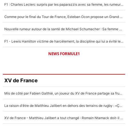
F1 : Charles Leclerc surpris par les paparazzis avec sa femme, les rumeurs étaient vraies !
Comme pour le final du Tour de France, Esteban Ocon propose un Grand Prix de Formule 1 à Paris : «Autour de l’Arc de Triomphe, ce serait génial» !
Nouvelle rumeur autour de la santé de Michael Schumacher : Sa femme Corinna sort du silence
F1 - Lewis Hamilton victime de harcèlement, la discipline qui lui a évité le pire : «J'aurais probablement mal tourné»
NEWS FORMULE1
XV de France
Mis de côté par Fabien Galthié, un joueur du XV de France partage sa frustration : «ils ne me l’ont pas dit tout de suite»
La raison d'être de Matthieu Jalibert en dehors des terrains de rugby : «Ça m'atteint autant que si tu touches à un membre de ma famille»
XV de France - Matthieu Jalibert a tout changé : Romain Ntamack doit-il s’inquiéter pour sa place à un an de la Coupe du monde ?