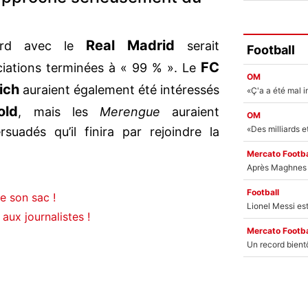
Real Madrid
cord avec le
serait
Football
FC
iations terminées à « 99 % ». Le
OM
ich
auraient également été intéressés
old
, mais les
Merengue
auraient
OM
suadés qu’il finira par rejoindre la
Mercato Footba
Football
e son sac !
aux journalistes !
Mercato Footba