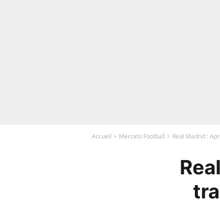
Accueil
Mercato Football
Real Madrid : Apr
Real
tr