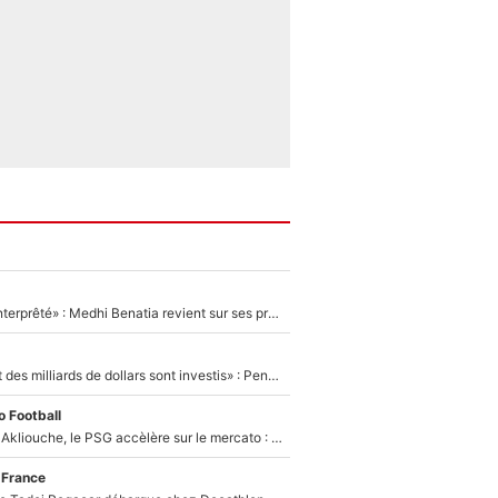
«Ç'a a été mal interprêté» : Medhi Benatia revient sur ses propos dans The Bridge et précise ses conditions pour rejoindre le PSG !
«Des milliards et des milliards de dollars sont investis» : Pendant que l'OM est en pleine crise financière, Frank McCourt lance un nouveau projet à 260M€ !
 Football
Après Maghnes Akliouche, le PSG accèlère sur le mercato : Voilà les deux nouvelles recrues qui vont signer la semaine prochaine ?
 France