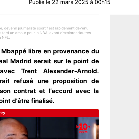
Publié le 22 mars 2025 à 00h15
e, devenir journaliste sportif est rapidement devenu
 tard un amour pour la NBA, avant d’explorer d’autres
a NFL.
n Mbappé libre en provenance du
eal Madrid serait sur le point de
vec Trent Alexander-Arnold.
urait refusé une proposition de
son contrat et l’accord avec la
int d’être finalisé.