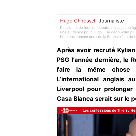
Hugo Chirossel
-
Journaliste
Passionné de football depuis le plus jeune âg
une évidence pour Hugo. Il se découvrira plus
horizons comme ceux de la Formule 1 et de l
Après avoir recruté Kylia
PSG l’année dernière, le R
faire la même chose a
L’international anglais a
Liverpool pour prolonger 
Casa Blanca serait sur le po