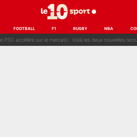
edhi Benatia revient sur ses propos dans The Bridge et précise se
dollars sont investis» : Pendant que l'OM est en pleine crise financière, Fran
FOOTBALL
F1
RUGBY
NBA
CO
SG accèlère sur le mercato : Voilà les deux nouvelles recrues qui
r débarque chez Decathlon-CMA CGM pour épauler Paul Seixas : «M
rt de son père : Vie à Barcelone, transfert au PSG... voilà comment Jorge Messi