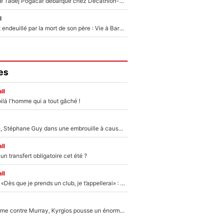
Un coéquipier de Tadej Pogacar débarque chez Decathlon-CMA CGM pour épauler Paul Seixas : «Mes meilleures années sont à venir»
l
Lionel Messi est endeuillé par la mort de son père : Vie à Barcelone, transfert au PSG... voilà comment Jorge Messi a joué un rôle essentiel dans sa carrière !
es
ll
ilà l'homme qui a tout gâché !
«Détester à vie», Stéphane Guy dans une embrouille à cause du PSG !
ll
n transfert obligatoire cet été ?
ll
Mercato - OM - «Dès que je prends un club, je t’appellerai» : La promesse de Marcelino au moment de claquer la porte
Victime de racisme contre Murray, Kyrgios pousse un énorme coup de gueule !