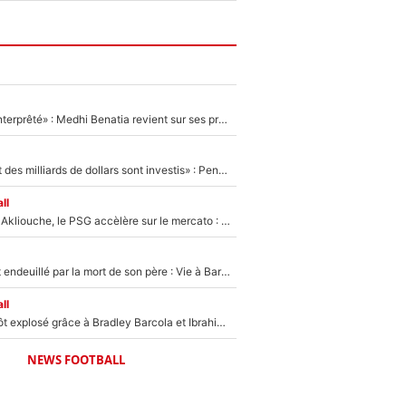
«Ç'a a été mal interprêté» : Medhi Benatia revient sur ses propos dans The Bridge et précise ses conditions pour rejoindre le PSG !
«Des milliards et des milliards de dollars sont investis» : Pendant que l'OM est en pleine crise financière, Frank McCourt lance un nouveau projet à 260M€ !
ll
Après Maghnes Akliouche, le PSG accèlère sur le mercato : Voilà les deux nouvelles recrues qui vont signer la semaine prochaine ?
Lionel Messi est endeuillé par la mort de son père : Vie à Barcelone, transfert au PSG... voilà comment Jorge Messi a joué un rôle essentiel dans sa carrière !
ll
Un record bientôt explosé grâce à Bradley Barcola et Ibrahim Mbaye : Le PSG sur le point de réaliser un mercato historique ?
NEWS FOOTBALL