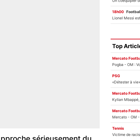
18h00
Footbal
Top Articl
Mercato Footba
Pogba - OM : Vo
PSG
Mercato Footba
Kylian Mbappé, u
Mercato Footba
Tennis
approche sérieusement du