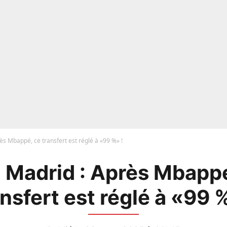
ès Mbappé, ce transfert est réglé à «99 %» !
 Madrid : Après Mbapp
ansfert est réglé à «99 %