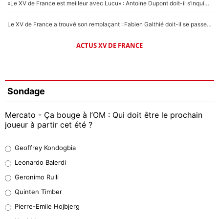
«Le XV de France est meilleur avec Lucu» : Antoine Dupont doit-il s’inquiéter pour sa place ?
Le XV de France a trouvé son remplaçant : Fabien Galthié doit-il se passer d'Antoine Dupont ?
ACTUS XV DE FRANCE
Sondage
Mercato - Ça bouge à l’OM : Qui doit être le prochain
joueur à partir cet été ?
Geoffrey Kondogbia
Geoffrey Kondogbia
38%
Leonardo Balerdi
Leonardo Balerdi
Geronimo Rulli
32%
Quinten Timber
Geronimo Rulli
Pierre-Emile Hojbjerg
5%