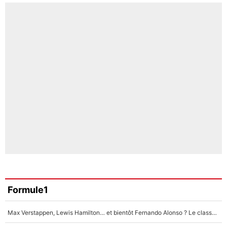
Formule1
Max Verstappen, Lewis Hamilton… et bientôt Fernando Alonso ? Le classement des pilotes les mieux payés en Formule 1 risque de changer !