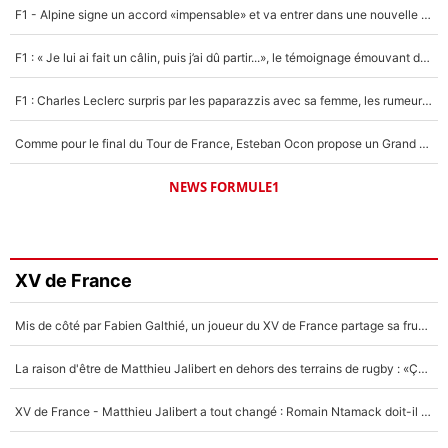
F1 - Alpine signe un accord «impensable» et va entrer dans une nouvelle dimension : Grande nouvelle pour Pierre Gasly !
F1 : « Je lui ai fait un câlin, puis j’ai dû partir...», le témoignage émouvant de Max Verstappen sur sa fille
F1 : Charles Leclerc surpris par les paparazzis avec sa femme, les rumeurs étaient vraies !
Comme pour le final du Tour de France, Esteban Ocon propose un Grand Prix de Formule 1 à Paris : «Autour de l’Arc de Triomphe, ce serait génial» !
NEWS FORMULE1
XV de France
Mis de côté par Fabien Galthié, un joueur du XV de France partage sa frustration : «ils ne me l’ont pas dit tout de suite»
La raison d'être de Matthieu Jalibert en dehors des terrains de rugby : «Ça m'atteint autant que si tu touches à un membre de ma famille»
XV de France - Matthieu Jalibert a tout changé : Romain Ntamack doit-il s’inquiéter pour sa place à un an de la Coupe du monde ?