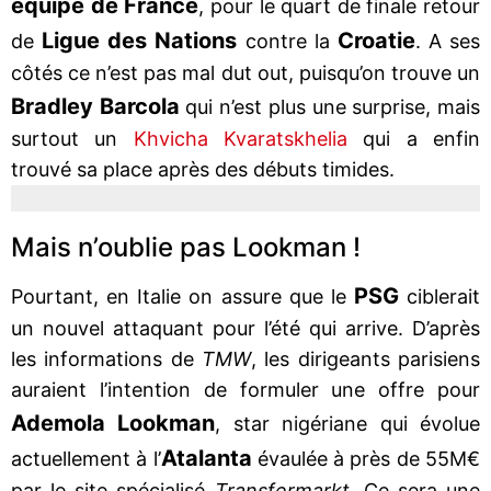
équipe de France
, pour le quart de finale retour
Ligue des Nations
Croatie
de
contre la
. A ses
côtés ce n’est pas mal dut out, puisqu’on trouve un
Bradley Barcola
qui n’est plus une surprise, mais
surtout un
Khvicha Kvaratskhelia
qui a enfin
trouvé sa place après des débuts timides.
Mais n’oublie pas Lookman !
PSG
Pourtant, en Italie on assure que le
ciblerait
un nouvel attaquant pour l’été qui arrive. D’après
les informations de
TMW
, les dirigeants parisiens
auraient l’intention de formuler une offre pour
Ademola Lookman
, star nigériane qui évolue
Atalanta
actuellement à l’
évaulée à près de 55M€
par le site spécialisé
Transfermarkt
. Ce sera une