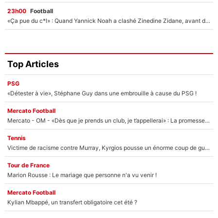
23h00
Football
«Ça pue du c*l» : Quand Yannick Noah a clashé Zinedine Zidane, avant de se faire recadrer par le nouveau sélectionneur de l'équipe de France !
Top Articles
PSG
«Détester à vie», Stéphane Guy dans une embrouille à cause du PSG !
Mercato Football
Mercato - OM - «Dès que je prends un club, je t’appellerai» : La promesse de Marcelino au moment de claquer la porte
Tennis
Victime de racisme contre Murray, Kyrgios pousse un énorme coup de gueule !
Tour de France
Marion Rousse : Le mariage que personne n'a vu venir !
Mercato Football
Kylian Mbappé, un transfert obligatoire cet été ?