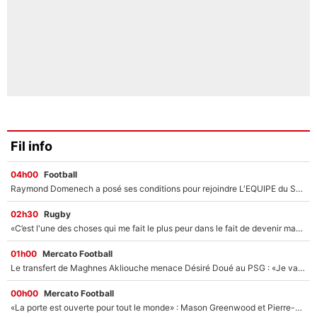
Fil info
04h00
Football
Raymond Domenech a posé ses conditions pour rejoindre L'EQUIPE du Soir : Il refuse de faire l'émission avec un autre chroniqueur !
02h30
Rugby
«C’est l'une des choses qui me fait le plus peur dans le fait de devenir maman» : En couple avec Antoine Dupont, Iris Mittenaere s'inquiète déjà pour ses futurs enfants !
01h00
Mercato Football
Le transfert de Maghnes Akliouche menace Désiré Doué au PSG : «Je valide à 200%»
00h00
Mercato Football
«La porte est ouverte pour tout le monde» : Mason Greenwood et Pierre-Emerick Aubameyang ont quitté l'OM, Amine Gouiri balance sur la suite du mercato et sur la réaction du vestiaire !