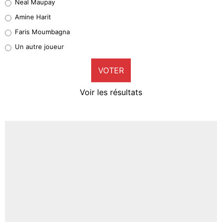
Neal Maupay
Quinten Timber
Amine Harit
1%
Faris Moumbagna
Pierre-Emile Hojbjerg
Un autre joueur
9%
VOTER
Neal Maupay
4%
Voir les résultats
Amine Harit
3%
Faris Moumbagna
4%
Un autre joueur
5%
1664 personnes ont participé aux votes.