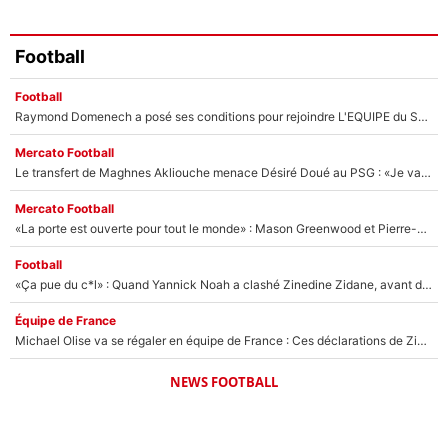
Football
Football
Raymond Domenech a posé ses conditions pour rejoindre L'EQUIPE du Soir : Il refuse de faire l'émission avec un autre chroniqueur !
Mercato Football
Le transfert de Maghnes Akliouche menace Désiré Doué au PSG : «Je valide à 200%»
Mercato Football
«La porte est ouverte pour tout le monde» : Mason Greenwood et Pierre-Emerick Aubameyang ont quitté l'OM, Amine Gouiri balance sur la suite du mercato et sur la réaction du vestiaire !
Football
«Ça pue du c*l» : Quand Yannick Noah a clashé Zinedine Zidane, avant de se faire recadrer par le nouveau sélectionneur de l'équipe de France !
Équipe de France
Michael Olise va se régaler en équipe de France : Ces déclarations de Zinedine Zidane qui prouvent qu'il va tout miser sur la star du Bayern Munich !
NEWS FOOTBALL