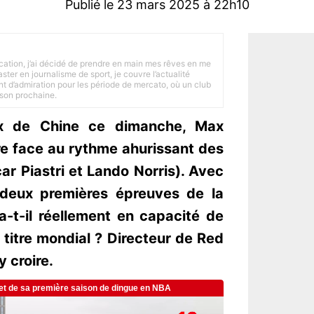
Publié le 23 mars 2025 à 22h10
tion, j’ai décidé de prendre en main mes rêves en me
ster en journalisme de sport, je couvre l’actualité
ant d’admiration pour les période de mercato, où un club
ison prochaine.
x de Chine ce dimanche, Max
re face au rythme ahurissant des
r Piastri et Lando Norris). Avec
 deux premières épreuves de la
a-t-il réellement en capacité de
titre mondial ? Directeur de Red
y croire.