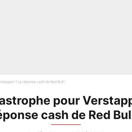
rstappen ? La réponse cash de Red Bull !
tastrophe pour Verstap
éponse cash de Red Bull