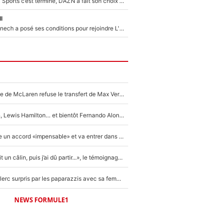
La Liga sur beIN Sports c’est terminé, DAZN a fait son choix pour Benjamin Da Silva et Omar Da Fonseca !
l
Raymond Domenech a posé ses conditions pour rejoindre L'EQUIPE du Soir : Il refuse de faire l'émission avec un autre chroniqueur !
F1 - Une légende de McLaren refuse le transfert de Max Verstappen qui pourrait «faire des vagues» et plomber l'ambiance dans l'équipe
Max Verstappen, Lewis Hamilton… et bientôt Fernando Alonso ? Le classement des pilotes les mieux payés en Formule 1 risque de changer !
F1 - Alpine signe un accord «impensable» et va entrer dans une nouvelle dimension : Grande nouvelle pour Pierre Gasly !
F1 : « Je lui ai fait un câlin, puis j’ai dû partir...», le témoignage émouvant de Max Verstappen sur sa fille
F1 : Charles Leclerc surpris par les paparazzis avec sa femme, les rumeurs étaient vraies !
NEWS FORMULE1