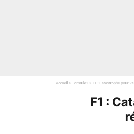
Accueil
Formule1
F1 : Catastrophe pour Ve
F1 : Ca
r