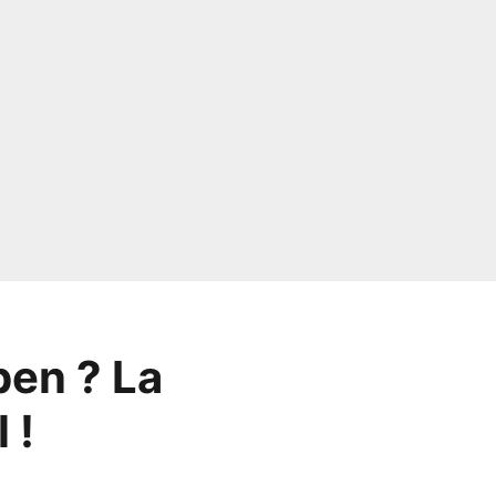
pen ? La
 !