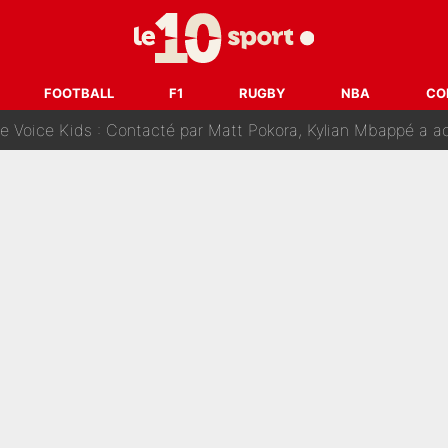
fuse le transfert de Max Verstappen qui pourrait «faire des vagues»
r le PSG : Voilà pourquoi le Real Madrid a accepté de payer la somme reco
FOOTBALL
F1
RUGBY
NBA
CO
Voice Kids : Contacté par Matt Pokora, Kylian Mbappé a accepté
est terminé, DAZN a fait son choix pour Benjamin Da Silva et
onditions pour rejoindre L'EQUIPE du Soir : Il refuse de faire l'