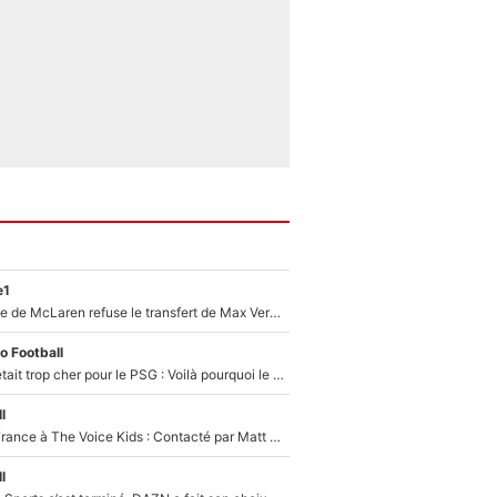
e1
F1 - Une légende de McLaren refuse le transfert de Max Verstappen qui pourrait «faire des vagues» et plomber l'ambiance dans l'équipe
o Football
Yan Diomandé était trop cher pour le PSG : Voilà pourquoi le Real Madrid a accepté de payer la somme record de 140M€ pour boucler son transfert !
l
De l'équipe de France à The Voice Kids : Contacté par Matt Pokora, Kylian Mbappé a accepté de jouer un rôle inédit sur TF1 !
l