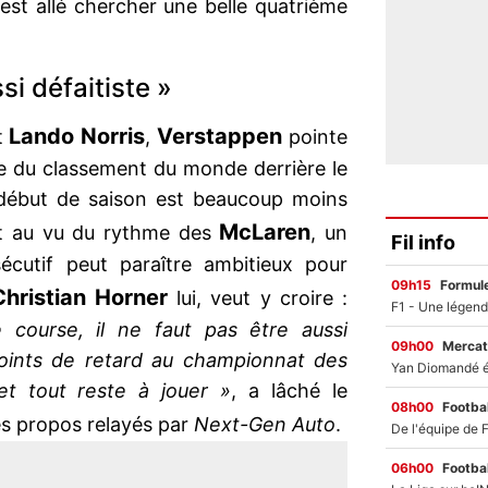
est allé chercher une belle quatrième
ssi défaitiste »
Lando Norris
Verstappen
t
,
pointe
e du classement du monde derrière le
 début de saison est beaucoup moins
McLaren
et au vu du rythme des
, un
Fil info
écutif peut paraître ambitieux pour
09h15
Formul
Christian Horner
lui, veut y croire :
course, il ne faut pas être aussi
09h00
Mercat
points de retard au championnat des
et tout reste à jouer »
, a lâché le
08h00
Footbal
es propos relayés par
Next-Gen Auto
.
06h00
Footbal