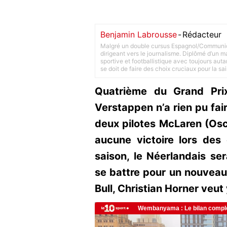
Benjamin Labrousse
-
Rédacteur
Malgré un double cursus Espagnol/Communica
dirigeant vers le journalisme. Diplômé d’un ma
sportive et footballistique avec toujours aut
se doit de faire des choix cruciaux pour la sa
Quatrième du Grand Pri
Verstappen n’a rien pu fai
deux pilotes McLaren (Osca
aucune victoire lors des
saison, le Néerlandais ser
se battre pour un nouveau 
Bull, Christian Horner veut 