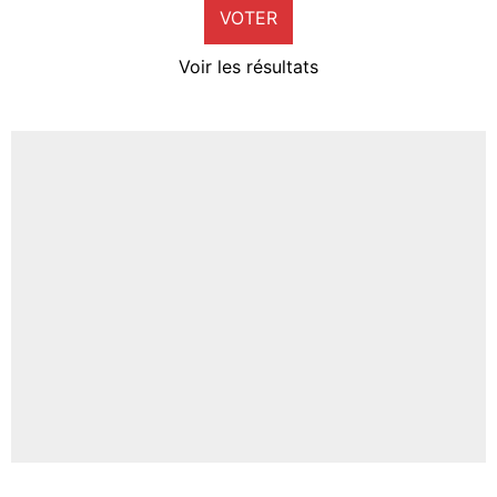
VOTER
Neal Maupay
4%
Voir les résultats
Amine Harit
3%
Faris Moumbagna
4%
Un autre joueur
5%
1676 personnes ont participé aux votes.