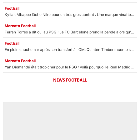
Football
Kylian Mbappé lâche Nike pour un très gros contrat : Une marque «inattendue» va frapper très fort
Mercato Football
Ferran Torres a dit oui au PSG : Le FC Barcelone prend la parole alors qu'un transfert de l'attaquant espagnol prend forme
Football
En plein cauchemar après son transfert à l'OM, Quinten Timber raconte ses doutes après sa signature à Marseille
Mercato Football
Yan Diomandé était trop cher pour le PSG : Voilà pourquoi le Real Madrid a accepté de payer la somme record de 140M€ pour boucler son transfert !
NEWS FOOTBALL