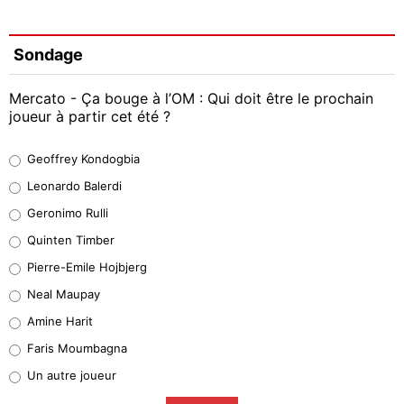
Sondage
Mercato - Ça bouge à l’OM : Qui doit être le prochain
joueur à partir cet été ?
Geoffrey Kondogbia
Geoffrey Kondogbia
38%
Leonardo Balerdi
Leonardo Balerdi
Geronimo Rulli
32%
Quinten Timber
Geronimo Rulli
Pierre-Emile Hojbjerg
5%
Neal Maupay
Quinten Timber
Amine Harit
1%
Faris Moumbagna
Pierre-Emile Hojbjerg
Un autre joueur
9%