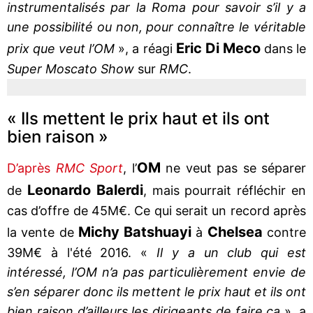
instrumentalisés par la Roma pour savoir s’il y a
une possibilité ou non, pour connaître le véritable
Eric Di Meco
prix que veut l’OM
», a réagi
dans le
Super Moscato Show
sur
RMC
.
« Ils mettent le prix haut et ils ont
bien raison »
OM
D’après
RMC Sport
, l’
ne veut pas se séparer
Leonardo Balerdi
de
, mais pourrait réfléchir en
cas d’offre de 45M€. Ce qui serait un record après
Michy Batshuayi
Chelsea
la vente de
à
contre
39M€ à l'été 2016. «
Il y a un club qui est
intéressé, l’OM n’a pas particulièrement envie de
s’en séparer donc ils mettent le prix haut et ils ont
bien raison d’ailleurs les dirigeants de faire ça
», a