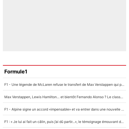
Formule1
F1 - Une légende de McLaren refuse le transfert de Max Verstappen qui pourrait «faire des vagues» et plomber l'ambiance dans l'équipe
Max Verstappen, Lewis Hamilton… et bientôt Fernando Alonso ? Le classement des pilotes les mieux payés en Formule 1 risque de changer !
F1 - Alpine signe un accord «impensable» et va entrer dans une nouvelle dimension : Grande nouvelle pour Pierre Gasly !
F1 : « Je lui ai fait un câlin, puis j’ai dû partir...», le témoignage émouvant de Max Verstappen sur sa fille