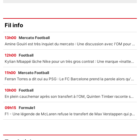
Fil info
13h00
Mercato Football
Amine Gouiri est très inquiet du mercato : Une discussion avec l'OM pour acter son transfert !
12h00
Football
Kylian Mbappé lâche Nike pour un très gros contrat : Une marque «inattendue» va frapper très fort
11h00
Mercato Football
Ferran Torres a dit oui au PSG : Le FC Barcelone prend la parole alors qu'un transfert de l'attaquant espagnol prend forme
10h00
Football
En plein cauchemar après son transfert à l'OM, Quinten Timber raconte ses doutes après sa signature à Marseille
09h15
Formule1
F1 - Une légende de McLaren refuse le transfert de Max Verstappen qui pourrait «faire des vagues» et plomber l'ambiance dans l'équipe