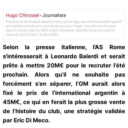
Hugo Chirossel
-
Journaliste
Passionné de football depuis le plus jeune âge, devenir journaliste sportif
est rapidement devenu une évidence pour Hugo. Il se découvrira plus
tard un amour pour la NBA, avant d’explorer d’autres horizons comme
ceux de la Formule 1 et de la NFL.
Selon la presse italienne, l’AS Rome
s'intéresserait à Leonardo Balerdi et serait
prête à mettre 20M€ pour le recruter l’été
prochain. Alors qu’il ne souhaite pas
forcément s’en séparer, l’OM aurait alors
fixé le prix de l’international argentin à
45M€, ce qui en ferait la plus grosse vente
de l’histoire du club, une stratégie validée
par Eric Di Meco.