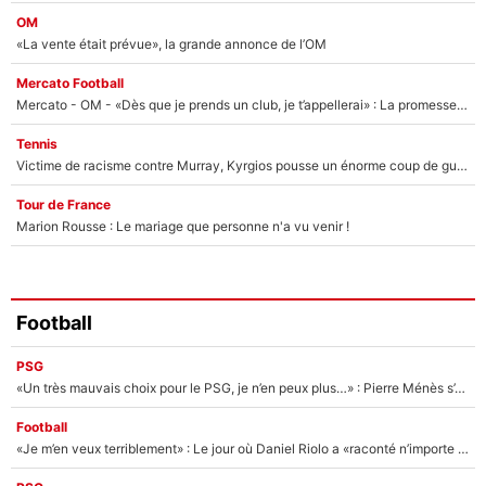
OM
«La vente était prévue», la grande annonce de l’OM
Mercato Football
Mercato - OM - «Dès que je prends un club, je t’appellerai» : La promesse de Marcelino au moment de claquer la porte
Tennis
Victime de racisme contre Murray, Kyrgios pousse un énorme coup de gueule !
Tour de France
Marion Rousse : Le mariage que personne n'a vu venir !
Football
PSG
«Un très mauvais choix pour le PSG, je n’en peux plus…» : Pierre Ménès s’est complètement trompé avec Luis Enrique et ces déclarations le prouvent !
Football
«Je m’en veux terriblement» : Le jour où Daniel Riolo a «raconté n’importe quoi» dans l'After Foot !