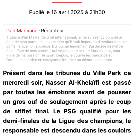
Publié le 16 avril 2025 à 21h30
Dan Marciano
-
Rédacteur
Titulaire d'un Master de droit international, je me suis rendu compte au
bout de mon parcours universitaire qu'il était important d'évoluer dans un
domaine que l'on apprécie. Du jour au lendemain, j'ai décidé de mettre
fin au rêve de mes parents, qui voyaient en moi un futur avocat, pour
vivre de ma passion : le sport. Depuis, je couvre les mercatos et
l'actualité sportive en essayant d'informer au mieux les lecteurs.
Présent dans les tribunes du Villa Park ce
mercredi soir, Nasser Al-Khelaïfi est passé
par toutes les émotions avant de pousser
un gros ouf de soulagement après le coup
de sifflet final. Le PSG qualifié pour les
demi-finales de la Ligue des champions, le
responsable est descendu dans les couloirs