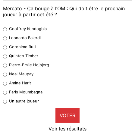
Mercato - Ça bouge à l’OM : Qui doit être le prochain
joueur à partir cet été ?
Geoffrey Kondogbia
Geoffrey Kondogbia
38%
Leonardo Balerdi
Leonardo Balerdi
Geronimo Rulli
32%
Quinten Timber
Geronimo Rulli
Pierre-Emile Hojbjerg
5%
Neal Maupay
Quinten Timber
Amine Harit
1%
Faris Moumbagna
Pierre-Emile Hojbjerg
Un autre joueur
9%
VOTER
Neal Maupay
4%
Voir les résultats
Amine Harit