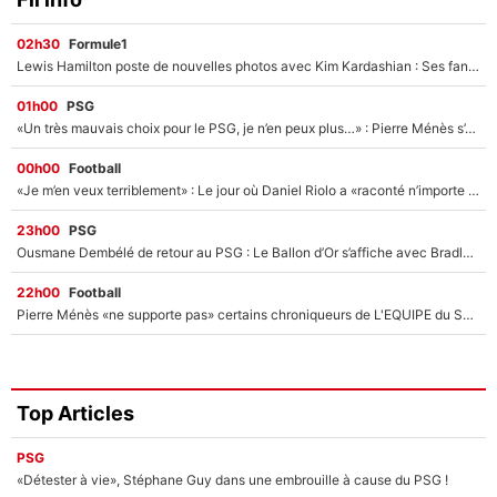
02h30
Formule1
Lewis Hamilton poste de nouvelles photos avec Kim Kardashian : Ses fans le voient déjà redevenir champion du monde de F1 grâce à elle !
01h00
PSG
«Un très mauvais choix pour le PSG, je n’en peux plus…» : Pierre Ménès s’est complètement trompé avec Luis Enrique et ces déclarations le prouvent !
00h00
Football
«Je m’en veux terriblement» : Le jour où Daniel Riolo a «raconté n’importe quoi» dans l'After Foot !
23h00
PSG
Ousmane Dembélé de retour au PSG : Le Ballon d’Or s’affiche avec Bradley Barcola en plein cœur du feuilleton sur son départ !
22h00
Football
Pierre Ménès «ne supporte pas» certains chroniqueurs de L'EQUIPE du Soir : Ils vont tous partir !
Top Articles
PSG
«Détester à vie», Stéphane Guy dans une embrouille à cause du PSG !