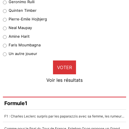
Geronimo Rulli
32%
Quinten Timber
Geronimo Rulli
Pierre-Emile Hojbjerg
4%
Neal Maupay
Quinten Timber
Amine Harit
1%
Faris Moumbagna
Pierre-Emile Hojbjerg
Un autre joueur
9%
VOTER
Neal Maupay
4%
Voir les résultats
Amine Harit
3%
Faris Moumbagna
Formule1
4%
F1 : Charles Leclerc surpris par les paparazzis avec sa femme, les rumeurs étaient vraies !
Un autre joueur
5%
Comme pour le final du Tour de France, Esteban Ocon propose un Grand Prix de Formule 1 à Paris : «Autour de l’Arc de Triomphe, ce serait génial» !