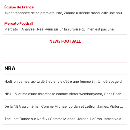
Équipe de France
Avant l’annonce de sa première liste, Zidane a décidé d’accueillir une nouvelle tête en équipe de France
Mercato Football
Mercato - Analyse : Real-Vinicius Jr, la surprise qui n'en est pas une...
NEWS FOOTBALL
NBA
«LeBron James, as-tu déjà eu envie d’être une femme ?» : Un dérapage de Donald Trump sur la superstar de la NBA refait surface
NBA - Victime d'une thrombose comme Victor Wembanyama, Chris Bosh prévient le Français des risques sur sa santé : «J’ai failli mourir sur le coup et j’ai été ramené à la vie»
De la NBA au cinéma : Comme Michael Jordan et LeBron James, Victor Wembanyama rêve d'une carrière d'acteur !
The Last Dance sur Netflix : Comme Michael Jordan, LeBron James va avoir le droit à sa série !