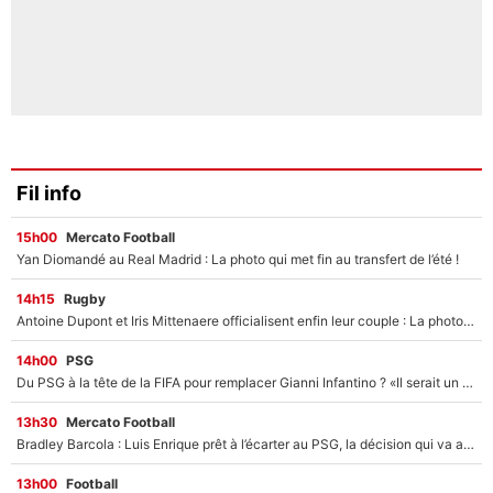
Fil info
15h00
Mercato Football
Yan Diomandé au Real Madrid : La photo qui met fin au transfert de l’été !
14h15
Rugby
Antoine Dupont et Iris Mittenaere officialisent enfin leur couple : La photo qui enflamme les réseaux sociaux
14h00
PSG
Du PSG à la tête de la FIFA pour remplacer Gianni Infantino ? «Il serait un mauvais président», le patron de la Liga s'attaque à Nasser Al-Khelaïfi !
13h30
Mercato Football
Bradley Barcola : Luis Enrique prêt à l’écarter au PSG, la décision qui va accélérer son transfert à Liverpool ?
13h00
Football