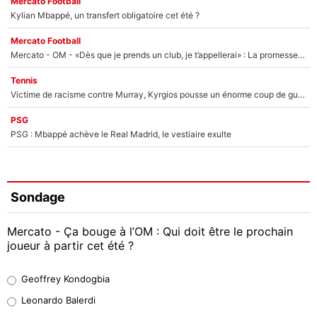
Mercato Football
Kylian Mbappé, un transfert obligatoire cet été ?
Mercato Football
Mercato - OM - «Dès que je prends un club, je t’appellerai» : La promesse de Marcelino au moment de claquer la porte
Tennis
Victime de racisme contre Murray, Kyrgios pousse un énorme coup de gueule !
PSG
PSG : Mbappé achève le Real Madrid, le vestiaire exulte
Sondage
Mercato - Ça bouge à l’OM : Qui doit être le prochain
joueur à partir cet été ?
Geoffrey Kondogbia
Geoffrey Kondogbia
38%
Leonardo Balerdi
Leonardo Balerdi