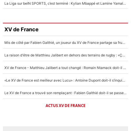
La Liga sur beIN SPORTS, c’est terminé : Kylian Mbappé et Lamine Yamal changent de chaîne, «le moment était venu d'ouvrir un nouveau chapitre»
XV de France
Mis de côté par Fabien Galthié, un joueur du XV de France partage sa frustration : «ils ne me l’ont pas dit tout de suite»
La raison d'être de Matthieu Jalibert en dehors des terrains de rugby : «Ça m'atteint autant que si tu touches à un membre de ma famille»
XV de France - Matthieu Jalibert a tout changé : Romain Ntamack doit-il s’inquiéter pour sa place à un an de la Coupe du monde ?
«Le XV de France est meilleur avec Lucu» : Antoine Dupont doit-il s’inquiéter pour sa place ?
Le XV de France a trouvé son remplaçant : Fabien Galthié doit-il se passer d'Antoine Dupont ?
ACTUS XV DE FRANCE