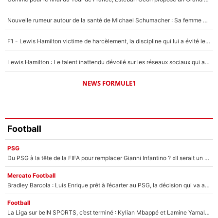
1496 personnes ont participé aux votes.
Nouvelle rumeur autour de la santé de Michael Schumacher : Sa femme Corinna sort du silence
F1 - Lewis Hamilton victime de harcèlement, la discipline qui lui a évité le pire : «J'aurais probablement mal tourné»
Lewis Hamilton : Le talent inattendu dévoilé sur les réseaux sociaux qui a impressionné Kim Kardashian pendant leurs vacances en amoureux !
NEWS FORMULE1
Football
PSG
Du PSG à la tête de la FIFA pour remplacer Gianni Infantino ? «Il serait un mauvais président», le patron de la Liga s'attaque à Nasser Al-Khelaïfi !
Mercato Football
Bradley Barcola : Luis Enrique prêt à l’écarter au PSG, la décision qui va accélérer son transfert à Liverpool ?
Football
La Liga sur beIN SPORTS, c’est terminé : Kylian Mbappé et Lamine Yamal changent de chaîne, «le moment était venu d'ouvrir un nouveau chapitre»