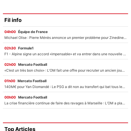
Fil info
04h00
Équipe de France
Michael Olise : Pierre Ménès annonce un premier problème pour Zinedine Zidane en équipe de France
02h30
Formule1
F1 - Alpine signe un accord «impensable» et va entrer dans une nouvelle dimension : Grande nouvelle pour Pierre Gasly !
02h00
Mercato Football
«C’est un très bon choix» : L'OM fait une offre pour recruter un ancien joueur du PSG... et c'est validé dans l'After Foot !
01h00
Mercato Football
140M€ pour Yan Diomandé : Le PSG a dit non au transfert qui bat tous les records sur le mercato
00h00
Mercato Football
La crise financière continue de faire des ravages à Marseille : L’OM a placé 12 joueurs sur le marché des transferts… et ça pourrait lui rapporter près de 100M€ !
Top Articles