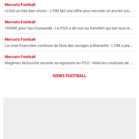
Mercato Football
«C’est un très bon choix» : L'OM fait une offre pour recruter un ancien joueur du PSG... et c'est validé dans l'After Foot !
Mercato Football
140M€ pour Yan Diomandé : Le PSG a dit non au transfert qui bat tous les records sur le mercato
Mercato Football
La crise financière continue de faire des ravages à Marseille : L’OM a placé 12 joueurs sur le marché des transferts… et ça pourrait lui rapporter près de 100M€ !
Mercato Football
Maghnes Akliouche raconte sa signature au PSG : Voilà les coulisses de son transfert de rêve à 50M€
NEWS FOOTBALL