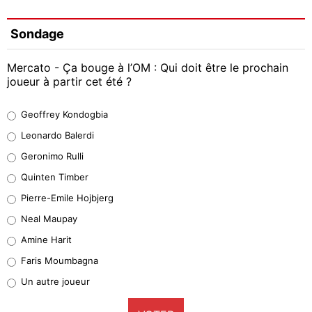
Sondage
Mercato - Ça bouge à l’OM : Qui doit être le prochain
joueur à partir cet été ?
Geoffrey Kondogbia
Geoffrey Kondogbia
38%
Leonardo Balerdi
Leonardo Balerdi
Geronimo Rulli
32%
Quinten Timber
Geronimo Rulli
Pierre-Emile Hojbjerg
5%
Neal Maupay
Quinten Timber
Amine Harit
1%
Faris Moumbagna
Pierre-Emile Hojbjerg
Un autre joueur
9%