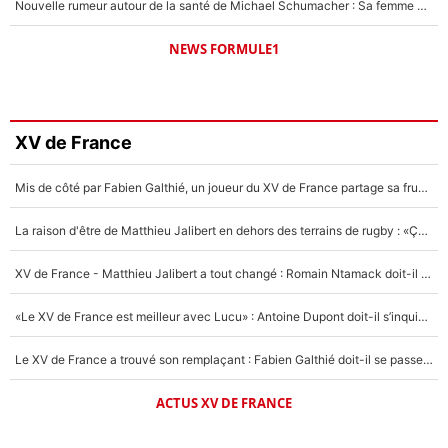
Nouvelle rumeur autour de la santé de Michael Schumacher : Sa femme Corinna sort du silence
NEWS FORMULE1
XV de France
Mis de côté par Fabien Galthié, un joueur du XV de France partage sa frustration : «ils ne me l’ont pas dit tout de suite»
La raison d'être de Matthieu Jalibert en dehors des terrains de rugby : «Ça m'atteint autant que si tu touches à un membre de ma famille»
XV de France - Matthieu Jalibert a tout changé : Romain Ntamack doit-il s’inquiéter pour sa place à un an de la Coupe du monde ?
«Le XV de France est meilleur avec Lucu» : Antoine Dupont doit-il s’inquiéter pour sa place ?
Le XV de France a trouvé son remplaçant : Fabien Galthié doit-il se passer d'Antoine Dupont ?
ACTUS XV DE FRANCE