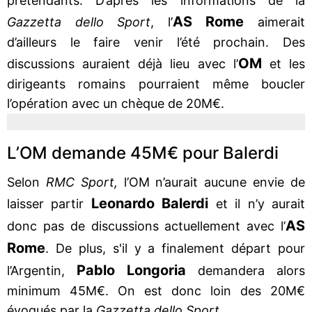
prétendants. D’après les informations de la
AS Rome
Gazzetta dello Sport
, l’
aimerait
d’ailleurs le faire venir l’été prochain. Des
OM
discussions auraient déjà lieu avec l’
et les
dirigeants romains pourraient même boucler
l’opération avec un chèque de 20M€.
L’OM demande 45M€ pour Balerdi
Selon
RMC Sport,
l’OM n’aurait aucune envie de
Leonardo Balerdi
laisser partir
et il n’y aurait
AS
donc pas de discussions actuellement avec l’
Rome
. De plus, s'il y a finalement départ pour
Pablo Longoria
l’Argentin,
demandera alors
minimum 45M€. On est donc loin des 20M€
évoqués par la
Gazzetta dello Sport
.