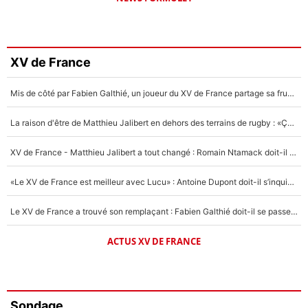
XV de France
Mis de côté par Fabien Galthié, un joueur du XV de France partage sa frustration : «ils ne me l’ont pas dit tout de suite»
La raison d'être de Matthieu Jalibert en dehors des terrains de rugby : «Ça m'atteint autant que si tu touches à un membre de ma famille»
XV de France - Matthieu Jalibert a tout changé : Romain Ntamack doit-il s’inquiéter pour sa place à un an de la Coupe du monde ?
«Le XV de France est meilleur avec Lucu» : Antoine Dupont doit-il s’inquiéter pour sa place ?
Le XV de France a trouvé son remplaçant : Fabien Galthié doit-il se passer d'Antoine Dupont ?
ACTUS XV DE FRANCE
Sondage