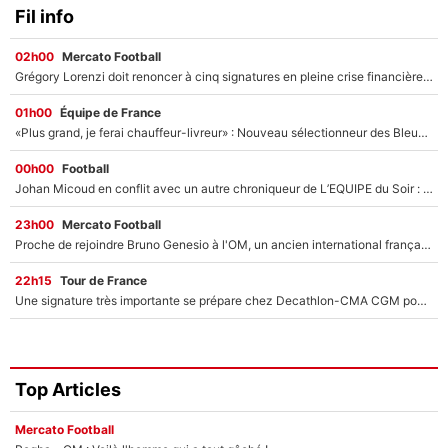
Fil info
02h00
Mercato Football
Grégory Lorenzi doit renoncer à cinq signatures en pleine crise financière : L’IA propose sept noms à l’OM pour un mercato réussi... à seulement 5M€ !
01h00
Équipe de France
«Plus grand, je ferai chauffeur-livreur» : Nouveau sélectionneur des Bleus, Zinédine Zidane s’était imaginé un avenir très différent lorsqu'il était enfant
00h00
Football
Johan Micoud en conflit avec un autre chroniqueur de L’EQUIPE du Soir : «Pendant un moment, je ne les ai pas remis ensemble dans l'émission»
23h00
Mercato Football
Proche de rejoindre Bruno Genesio à l'OM, un ancien international français va finalement débarquer... sur RMC !
22h15
Tour de France
Une signature très importante se prépare chez Decathlon-CMA CGM pour aider Paul Seixas à gagner le Tour de France 2027
Top Articles
Mercato Football