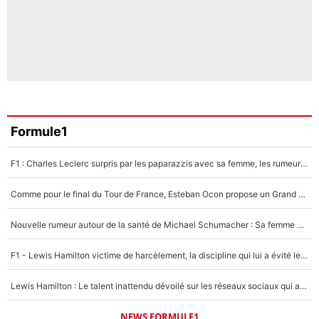
Formule1
F1 : Charles Leclerc surpris par les paparazzis avec sa femme, les rumeurs étaient vraies !
Comme pour le final du Tour de France, Esteban Ocon propose un Grand Prix de Formule 1 à Paris : «Autour de l’Arc de Triomphe, ce serait génial» !
Nouvelle rumeur autour de la santé de Michael Schumacher : Sa femme Corinna sort du silence
F1 - Lewis Hamilton victime de harcèlement, la discipline qui lui a évité le pire : «J'aurais probablement mal tourné»
Lewis Hamilton : Le talent inattendu dévoilé sur les réseaux sociaux qui a impressionné Kim Kardashian pendant leurs vacances en amoureux !
NEWS FORMULE1