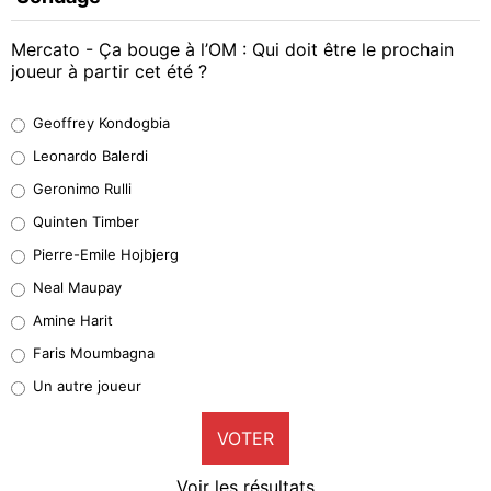
Mercato - Ça bouge à l’OM : Qui doit être le prochain
joueur à partir cet été ?
Geoffrey Kondogbia
Geoffrey Kondogbia
38%
Leonardo Balerdi
Leonardo Balerdi
Geronimo Rulli
32%
Quinten Timber
Geronimo Rulli
Pierre-Emile Hojbjerg
4%
Neal Maupay
Quinten Timber
Amine Harit
1%
Faris Moumbagna
Pierre-Emile Hojbjerg
Un autre joueur
9%
VOTER
Neal Maupay
4%
Voir les résultats