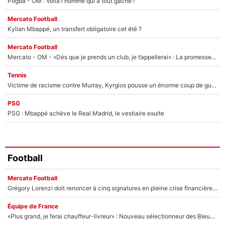
Pogba - OM : Voilà l'homme qui a tout gâché !
Mercato Football
Kylian Mbappé, un transfert obligatoire cet été ?
Mercato Football
Mercato - OM - «Dès que je prends un club, je t’appellerai» : La promesse de Marcelino au moment de claquer la porte
Tennis
Victime de racisme contre Murray, Kyrgios pousse un énorme coup de gueule !
PSG
PSG : Mbappé achève le Real Madrid, le vestiaire exulte
Football
Mercato Football
Grégory Lorenzi doit renoncer à cinq signatures en pleine crise financière : L’IA propose sept noms à l’OM pour un mercato réussi... à seulement 5M€ !
Équipe de France
«Plus grand, je ferai chauffeur-livreur» : Nouveau sélectionneur des Bleus, Zinédine Zidane s’était imaginé un avenir très différent lorsqu'il était enfant