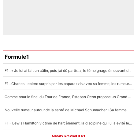
Formule1
F1 : « Je lui ai fait un câlin, puis j’ai dû partir...», le témoignage émouvant de Max Verstappen sur sa fille
F1 : Charles Leclerc surpris par les paparazzis avec sa femme, les rumeurs étaient vraies !
Comme pour le final du Tour de France, Esteban Ocon propose un Grand Prix de Formule 1 à Paris : «Autour de l’Arc de Triomphe, ce serait génial» !
Nouvelle rumeur autour de la santé de Michael Schumacher : Sa femme Corinna sort du silence
F1 - Lewis Hamilton victime de harcèlement, la discipline qui lui a évité le pire : «J'aurais probablement mal tourné»
NEWS FORMULE1