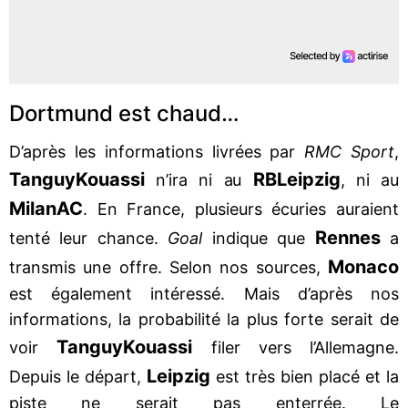
Dortmund est chaud…
D’après les informations livrées par
RMC Sport
,
Tanguy
Kouassi
RB
Leipzig
n’ira ni au
, ni au
Milan
AC
. En France, plusieurs écuries auraient
Rennes
tenté leur chance.
Goal
indique que
a
Monaco
transmis une offre. Selon nos sources,
est également intéressé. Mais d’après nos
informations, la probabilité la plus forte serait de
Tanguy
Kouassi
voir
filer vers l’Allemagne.
Leipzig
Depuis le départ,
est très bien placé et la
piste ne serait pas enterrée. Le