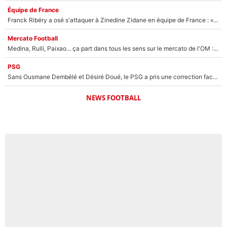
Équipe de France
Franck Ribéry a osé s'attaquer à Zinedine Zidane en équipe de France : «Je n'aurais jamais fait ça»
Mercato Football
Medina, Rulli, Paixao... ça part dans tous les sens sur le mercato de l'OM : Frank McCourt va enfin récupérer l'argent qu'il attend ?
PSG
Sans Ousmane Dembélé et Désiré Doué, le PSG a pris une correction face à Majorque : Luis Enrique attend avec impatience des renforts !
NEWS FOOTBALL