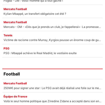
Pogba - OM : Voilà l'homme qui a tout gâché !
Mercato Football
Kylian Mbappé, un transfert obligatoire cet été ?
Mercato Football
Mercato - OM - «Dès que je prends un club, je t’appellerai» : La promesse de Marcelino au moment de claquer la porte
Tennis
Victime de racisme contre Murray, Kyrgios pousse un énorme coup de gueule !
PSG
PSG : Mbappé achève le Real Madrid, le vestiaire exulte
Football
Mercato Football
250M€ pour signer une star : Le PSG avait déjà réalisé une folie sur le mercato bien avant Neymar !
Équipe de France
Voilà le seul homme politique que Zinedine Zidane a accepté dans son entourage : «Je garde un très bon souvenir de lui»