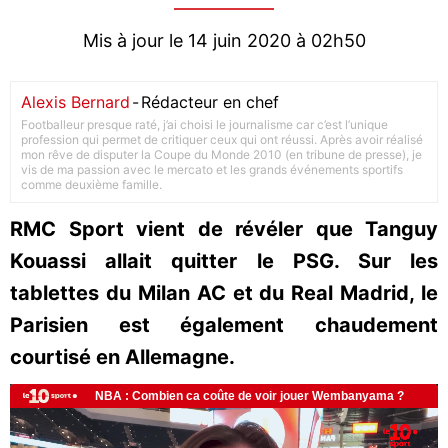
Mis à jour le 14 juin 2020 à 02h50
Alexis Bernard
-
Rédacteur en chef
Footballeur presque raté, j’ai choisi le journalisme car c’est l’unique
profession qui permet de critiquer ceux qui ont réussi. Après avoir réalisé
mon rêve de disputer la Coupe du Monde 2010 (en tribune de presse), je
vis de ma passion avec le mercato et les grands événements sportifs
comme deuxième famille.
RMC Sport vient de révéler que Tanguy
Kouassi allait quitter le PSG. Sur les
tablettes du Milan AC et du Real Madrid, le
Parisien est également chaudement
courtisé en Allemagne.