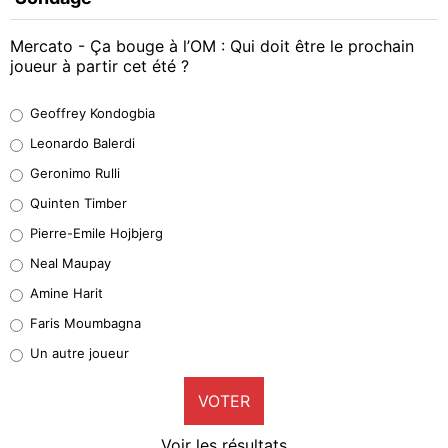
Mercato - Ça bouge à l’OM : Qui doit être le prochain
joueur à partir cet été ?
Geoffrey Kondogbia
Geoffrey Kondogbia
38%
Leonardo Balerdi
Leonardo Balerdi
Geronimo Rulli
32%
Quinten Timber
Geronimo Rulli
Pierre-Emile Hojbjerg
5%
Neal Maupay
Quinten Timber
Amine Harit
1%
Faris Moumbagna
Pierre-Emile Hojbjerg
Un autre joueur
9%
VOTER
Neal Maupay
4%
Voir les résultats