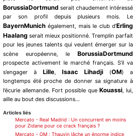
Borussia
Dortmund
serait chaudement intéressé
par son profil depuis plusieurs mois. Le
Bayern
Munich
Erling
également, mais le club d’
Haalang
serait mieux positionné. Tremplin parfait
pour les jeunes talents qui veulent émerger sur la
Borussia
Dortmund
scène européenne, le
prospecte activement le marché français. S’il va
Lille
Isaac Lihadji
OM
s’engager à
,
(
) a
longtemps été proche de donner sa signature à
Kouassi
l’écurie allemande. Fort possible que
, lui,
aille au bout des discussions…
Articles liés
Mercato - Real Madrid : Un concurrent en moins
pour Zidane pour ce crack français ?
Mercato - OM : Thauvin lâche un énorme indice