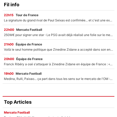
Fil info
22h15
Tour de France
La signature du grand rival de Paul Seixas est confirmée... et c'est une excellente nouvelle pour l'équipe Decathlon-CMA CGM !
22h00
Mercato Football
250M€ pour signer une star : Le PSG avait déjà réalisé une folie sur le mercato bien avant Neymar !
21h00
Équipe de France
Voilà le seul homme politique que Zinedine Zidane a accepté dans son entourage : «Je garde un très bon souvenir de lui»
20h00
Équipe de France
Franck Ribéry a osé s'attaquer à Zinedine Zidane en équipe de France : «Je n'aurais jamais fait ça»
19h00
Mercato Football
Medina, Rulli, Paixao... ça part dans tous les sens sur le mercato de l'OM : Frank McCourt va enfin récupérer l'argent qu'il attend ?
Top Articles
Mercato Football