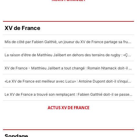
XV de France
Mis de côté par Fabien Galthié, un joueur du XV de France partage sa frustration : «ils ne me l’ont pas dit tout de suite»
La raison d'être de Matthieu Jalibert en dehors des terrains de rugby : «Ça m'atteint autant que si tu touches à un membre de ma famille»
XV de France - Matthieu Jalibert a tout changé : Romain Ntamack doit-il s’inquiéter pour sa place à un an de la Coupe du monde ?
«Le XV de France est meilleur avec Lucu» : Antoine Dupont doit-il s’inquiéter pour sa place ?
Le XV de France a trouvé son remplaçant : Fabien Galthié doit-il se passer d'Antoine Dupont ?
ACTUS XV DE FRANCE
Sondage