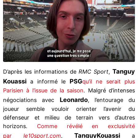
Tanguy
D’après les informations de
RMC Sport
,
Kouassi
PSG
a informé le
qu’il ne serait plus
Parisien à l’issue de la saison
. Malgré d’intenses
Leonardo
négociations avec
, l’entourage du
joueur semble vouloir orienter l’avenir du
défenseur et milieu de terrain vers d’autres
horizons.
Comme révélé en exclusivité
Tanguy
Kouassi
par
le10sport.com
,
a